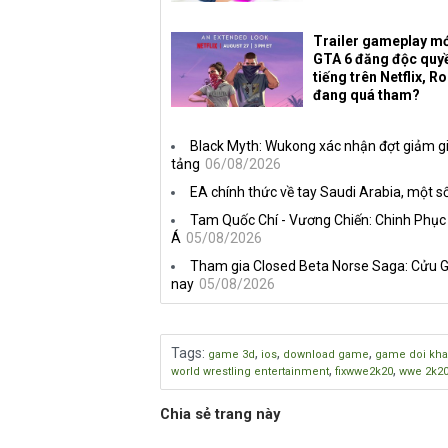
Trailer gameplay mớ
GTA 6 đăng độc quy
tiếng trên Netflix, R
đang quá tham?
Black Myth: Wukong xác nhận đợt giảm gi
tảng
06/08/2026
EA chính thức về tay Saudi Arabia, một số
Tam Quốc Chí - Vương Chiến: Chinh Phục
Á
05/08/2026
Tham gia Closed Beta Norse Saga: Cửu G
nay
05/08/2026
Tags
:
,
,
,
game 3d
ios
download game
game doi kh
,
,
world wrestling entertainment
fixwwe2k20
wwe 2k2
Chia sẻ trang này