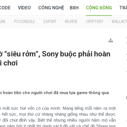
 CODE
VIDEO
CÔNG NGHỆ
BXH
CỘNG ĐỒNG
TR
INE
PC/CONSOLE
ESPORT
REVIEW
CRYPTORY
WALLAC
ờ “siêu rởm”, Sony buộc phải hoàn
 chơi
 hoàn tiền cho người chơi đã mua tựa game thông qua
mất sức hút vốn có của mình. Mang tiếng mỗi năm ra một
 hết sức, mọi thứ cứ nhàng nhàng giống nhau như thể được
 đổi chút đỉnh vậy. Biết thế nhưng nhiều người hâm mộ vẫn
àng năm bởi ít nhất thì danh sách đô vật và chế độ Showcase