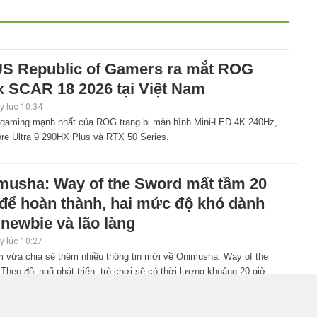
S Republic of Gamers ra mắt ROG
x SCAR 18 2026 tại Việt Nam
 lúc 10:34
 gaming mạnh nhất của ROG trang bị màn hình Mini-LED 4K 240Hz,
ore Ultra 9 290HX Plus và RTX 50 Series.
musha: Way of the Sword mất tầm 20
 để hoàn thành, hai mức độ khó dành
newbie và lão làng
 lúc 10:27
 vừa chia sẻ thêm nhiều thông tin mới về Onimusha: Way of the
Theo đội ngũ phát triển, trò chơi sẽ có thời lượng khoảng 20 giờ,
i bổ sung nhiều cơ chế hỗ trợ giúp người mới dễ tiếp cận hơn.