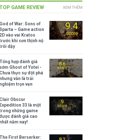
TOP GAME REVIEW
XEM THÊM
9.4
God of War: Sons of
Sparta – Game action
score
2D vào vai Kratos
trước khi cơn thịnh nộ
trỗi dậy
Tổng hợp đánh giá
8.6
sớm Ghost of Yotei -
score
Chưa thực sự đột phá
nhưng vẫn là trải
nghiệm trọn vẹn
Clair Obscur
9
Expedition 33 là một
score
trong những game
được đánh giá cao
nhất năm nay!
The First Berserker:
8.2