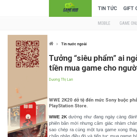
TIN TỨC
GIFT
MOBILE
GAME ONL
Tin nước ngoài
Tưởng “siêu phẩm” ai ng
tiền mua game cho người
Dương Thị Lan
WWE 2K20 dở tệ đến mức Sony buộc phải
PlayStation Store.
dường như đang ngày càng đánh 
WWE 2K
phiên bản mới nhưng cảm giác nhàm chán
sao chép ra cùng một tựa game xong thay
chấp nhận điều đó và tiếp tục mua game h