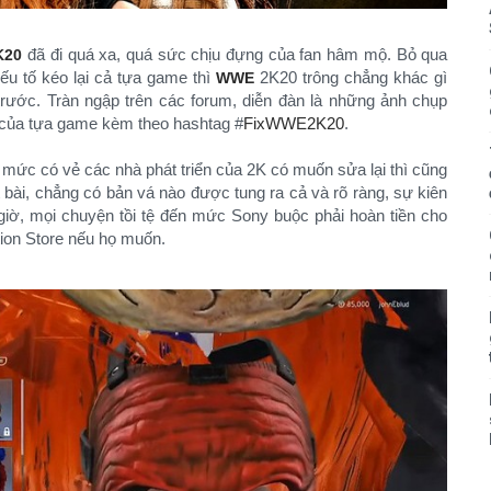
đã đi quá xa, quá sức chịu đựng của fan hâm mộ. Bỏ qua
K20
ếu tố kéo lại cả tựa game thì
2K20 trông chẳng khác gì
WWE
trước. Tràn ngập trên các forum, diễn đàn là những ảnh chụp
ch của tựa game kèm theo hashtag #
FixWWE2K20
.
mức có vẻ các nhà phát triển của 2K có muốn sửa lại thì cũng
ết bài, chẳng có bản vá nào được tung ra cả và rõ ràng, sự kiên
giờ, mọi chuyện tồi tệ đến mức Sony buộc phải hoàn tiền cho
on Store nếu họ muốn.