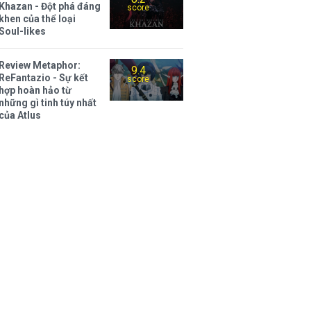
Khazan - Đột phá đáng
score
khen của thể loại
Soul-likes
Review Metaphor:
9.4
ReFantazio - Sự kết
score
hợp hoàn hảo từ
những gì tinh túy nhất
của Atlus