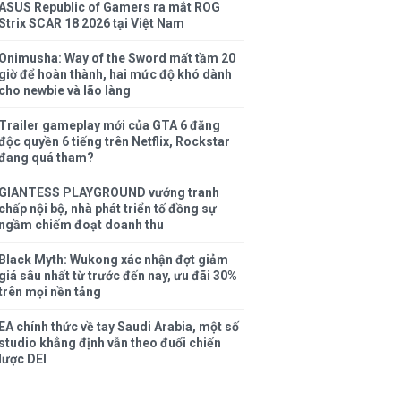
ASUS Republic of Gamers ra mắt ROG
Strix SCAR 18 2026 tại Việt Nam
Onimusha: Way of the Sword mất tầm 20
giờ để hoàn thành, hai mức độ khó dành
cho newbie và lão làng
Trailer gameplay mới của GTA 6 đăng
độc quyền 6 tiếng trên Netflix, Rockstar
đang quá tham?
GIANTESS PLAYGROUND vướng tranh
chấp nội bộ, nhà phát triển tố đồng sự
ngầm chiếm đoạt doanh thu
Black Myth: Wukong xác nhận đợt giảm
giá sâu nhất từ trước đến nay, ưu đãi 30%
trên mọi nền tảng
EA chính thức về tay Saudi Arabia, một số
studio khẳng định vẫn theo đuổi chiến
lược DEI