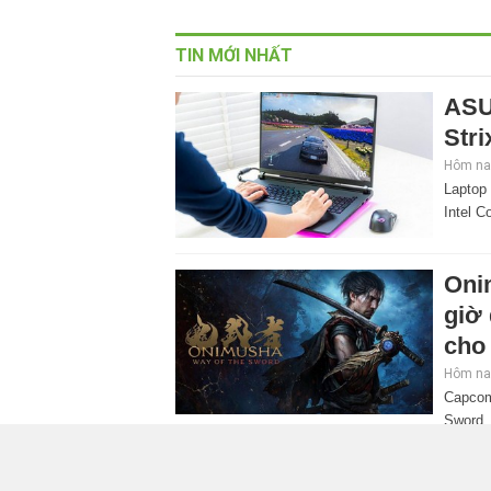
TIN MỚI NHẤT
ASU
Stri
Hôm nay
Laptop
Intel C
Oni
giờ
cho 
Hôm nay
Capcom
Sword. 
mở rộng đáng kể so với các phần trước, đồng thờ