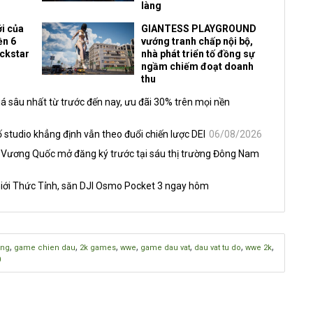
làng
i của
GIANTESS PLAYGROUND
ền 6
vướng tranh chấp nội bộ,
ockstar
nhà phát triển tố đồng sự
ngầm chiếm đoạt doanh
thu
á sâu nhất từ trước đến nay, ưu đãi 30% trên mọi nền
 studio khẳng định vẫn theo đuổi chiến lược DEI
06/08/2026
 Vương Quốc mở đăng ký trước tại sáu thị trường Đông Nam
iới Thức Tỉnh, săn DJI Osmo Pocket 3 ngay hôm
,
,
,
,
,
,
,
ang
game chien dau
2k games
wwe
game dau vat
dau vat tu do
wwe 2k
0