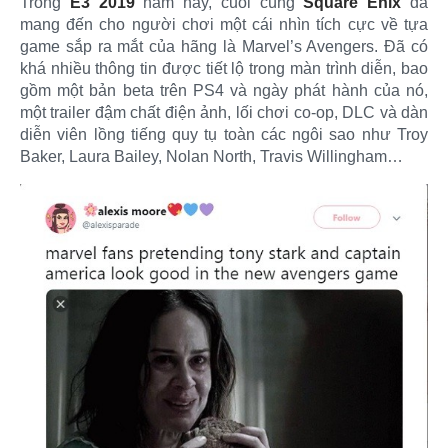
Trong
E3 2019
năm nay, cuối cùng
Square Enix
đã
mang đến cho người chơi một cái nhìn tích cực về tựa
game sắp ra mắt của hãng là Marvel’s Avengers. Đã có
khá nhiều thông tin được tiết lộ trong màn trình diễn, bao
gồm một bản beta trên PS4 và ngày phát hành của nó,
một trailer đậm chất điện ảnh, lối chơi co-op, DLC và dàn
diễn viên lồng tiếng quy tụ toàn các ngôi sao như Troy
Baker, Laura Bailey, Nolan North, Travis Willingham…​