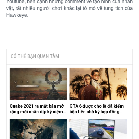
Youtube, bên cạnh những comment về tạo hình của nhân
vật, rất nhiều người chơi khác lại tò mò về tung tích của
Hawkeye.​
CÓ THỂ BẠN QUAN TÂM
Quake 2021 ra mắt bản mở
GTA 6 được cho là đã kiếm
rộng mới nhân dịp kỷ niệm
bộn tiền nhờ ký hợp đồng
30 năm, mang tên Dawn of
độc quyền với Netflix
the Machine