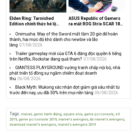
Elden Ring: Tarnished
ASUS Republic of Gamers
Edition chính thức hé lộ
ra mắt ROG Strix SCAR 18
nghề nghiệp mới siêu "ngầu"
2026 tại Việt Nam
Onimusha: Way of the Sword mất tầm 20 giờ để hoàn
thành, hai mức độ khó dành cho newbie và lão
làng
07/08/2026
Trailer gameplay mới của GTA 6 đăng độc quyền 6 tiếng
trên Netflix, Rockstar đang quá tham?
07/08/2026
GIANTESS PLAYGROUND vướng tranh chấp nội bộ, nhà
phát triển tố đồng sự ngầm chiếm đoạt doanh
thu
06/08/2026
Black Myth: Wukong xác nhận đợt giảm giá sâu nhất từ
trước đến nay, ưu đãi 30% trên mọi nền tảng
06/08/2026
Tags
:
,
,
,
,
marvel
game hành động
square enix
game pc/console
e3
,
,
,
,
2019
game pc/console 2019
marvel's avengers
tải marvel's avengers
,
download marvel's avengers
marvel's avengers 2019