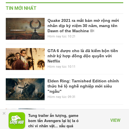
TIN MỚI NHẤT
Quake 2021 ra mắt bản mở rộng mới
nhân dịp kỷ niệm 30 năm, mang tên
Dawn of the Machine
Hôm nay lúc 10:21
GTA 6 được cho là đã kiếm bộn tiền
nhờ ký hợp đồng độc quyền với
Netflix
Hôm nay lúc 10:11
Elden Ring: Tarnished Edition chính
thức hé lộ nghề nghiệp mới siêu
"ngầu"
Hôm nay lúc 09:31
ASUS Republic of Gamers ra mắt
×
Tung trailer ấn tượng, game
ROG Strix SCAR 18 2026 tại Việt
VIEW
bom tấn Avengers lại bị la ó
Nam
chỉ vì nhân vật... xấu quá
Hôm qua, lúc 10:34