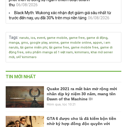
thu
06/08/2026
Black Myth: Wukong xác nhận đợt giảm giá sâu nhất từ
trước đến nay, ưu đãi 30% trên mọi nền tảng
06/08/2026
Tags
:
,
,
,
,
,
,
naruto
ios
event
game mobile
game free
game di động
,
,
,
,
,
,
manga
gmo
google play
anime
game mobile online
appvn
i am
,
,
,
,
naruto
tải game miễn phí
tải game free
game mobile free
game di
,
,
,
động free
siêu phẩm manga số 1 việt nam
kimimaro
khai mở server
,
mới
s47 kimimaro
TIN MỚI NHẤT
Quake 2021 ra mắt bản mở rộng mới
nhân dịp kỷ niệm 30 năm, mang tên
Dawn of the Machine
Hôm qua, lúc 10:21
GTA 6 được cho là đã kiếm bộn tiền
nhờ ký hợp đồng độc quyền với