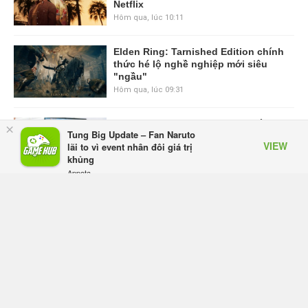
Netflix
Hôm qua, lúc 10:11
Elden Ring: Tarnished Edition chính
thức hé lộ nghề nghiệp mới siêu
"ngầu"
Hôm qua, lúc 09:31
ASUS Republic of Gamers ra mắt
×
Tung Big Update – Fan Naruto
ROG Strix SCAR 18 2026 tại Việt
VIEW
lãi to vì event nhân đôi giá trị
Nam
khủng
Thứ sáu lúc 10:34
Appota
FREE - In Google Play
Onimusha: Way of the Sword mất
tầm 20 giờ để hoàn thành, hai mức
độ khó dành cho newbie và lão làng
Thứ sáu lúc 10:27
Trailer gameplay mới của GTA 6
đăng độc quyền 6 tiếng trên Netflix,
Rockstar đang quá tham?