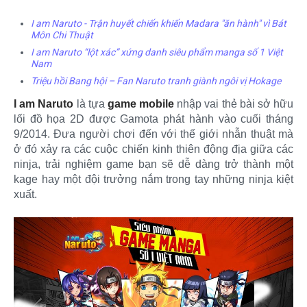
I am Naruto - Trận huyết chiến khiến Madara "ăn hành" vì Bát
Môn Chi Thuật
I am Naruto “lột xác” xứng danh siêu phẩm manga số 1 Việt
Nam
Triệu hồi Bang hội – Fan Naruto tranh giành ngôi vị Hokage
I am Naruto
là tựa
game mobile
nhập vai thẻ bài sở hữu
lối đồ họa 2D được Gamota phát hành vào cuối tháng
9/2014. Đưa người chơi đến với thế giới nhẫn thuật mà
ở đó xảy ra các cuộc chiến kinh thiên động địa giữa các
ninja, trải nghiệm game bạn sẽ dễ dàng trở thành một
kage hay một đội trưởng nắm trong tay những ninja kiệt
xuất.