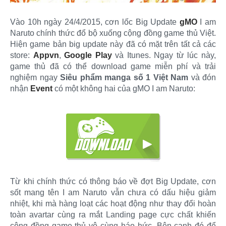
Vào 10h ngày 24/4/2015, cơn lốc Big Update
gMO
I am
Naruto chính thức đổ bộ xuống cộng đồng game thủ Việt.
Hiện game bản big update này đã có mặt trên tất cả các
store:
Appvn
,
Google Play
và Itunes. Ngay từ lúc này,
game thủ đã có thể download game miễn phí và trải
nghiệm ngay
Siêu phẩm manga số 1 Việt Nam
và đón
nhận
Event
có một không hai của gMO I am Naruto:
Từ khi chính thức có thông báo về đợt Big Update, cơn
sốt mang tên I am Naruto vẫn chưa có dấu hiệu giảm
nhiệt, khi mà hàng loạt các hoạt động như thay đổi hoàn
toàn avartar cùng ra mắt Landing page cực chất khiến
cộng đồng game thủ vô cùng háo hức. Bên cạnh đó để