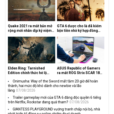
Quake 2021 ra mắt bản mở
GTA 6 được cho là đã kiếm
rộng mới nhân dịp kỷ niệm
bộn tiền nhờ ký hợp đồng
30 năm, mang tên Dawn of
độc quyền với Netflix
the Machine
Elden Ring: Tarnished
ASUS Republic of Gamers
Edition chính thức hé lộ
ra mắt ROG Strix SCAR 18
nghề nghiệp mới siêu "ngầu"
2026 tại Việt Nam
Onimusha: Way of the Sword mất tầm 20 giờ để hoàn
thành, hai mức độ khó dành cho newbie và lão
làng
07/08/2026
Trailer gameplay mới của GTA 6 đăng độc quyền 6 tiếng
trên Netflix, Rockstar đang quá tham?
07/08/2026
GIANTESS PLAYGROUND vướng tranh chấp nội bộ, nhà
phát triển tố đồng sự ngầm chiếm đoạt doanh