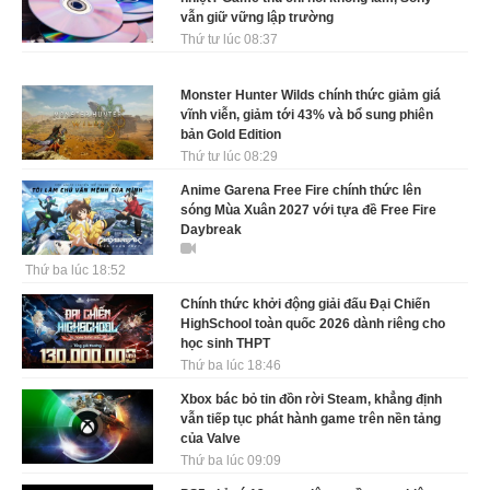
vẫn giữ vững lập trường
Thứ tư lúc 08:37
Monster Hunter Wilds chính thức giảm giá
vĩnh viễn, giảm tới 43% và bổ sung phiên
bản Gold Edition
Thứ tư lúc 08:29
Anime Garena Free Fire chính thức lên
sóng Mùa Xuân 2027 với tựa đề Free Fire
Daybreak
Thứ ba lúc 18:52
Chính thức khởi động giải đấu Đại Chiến
HighSchool toàn quốc 2026 dành riêng cho
học sinh THPT
Thứ ba lúc 18:46
Xbox bác bỏ tin đồn rời Steam, khẳng định
vẫn tiếp tục phát hành game trên nền tảng
của Valve
Thứ ba lúc 09:09