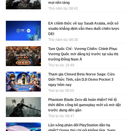
mọi nền tảng
Thứ năm lúc 08:42
EA chính thức về tay Saudi Arabia, một số
studio khẳng định vẫn theo đuổi chiến lược
DEI
Thứ năm lúc 08:30
Tam Quốc Chí - Vương Chiến: Chinh Phục
Vương Quốc mở đăng ký trước tại sáu thị
trường Đông Nam Á
Thứ tư lúc 18:49
Tham gia Closed Beta Norse Saga: Cửu
Giới Thức Tỉnh, săn DJI Osmo Pocket 3
ngay hôm nay
Thứ tư lúc 08:55
Phantom Blade Zero đã hoàn thiện? Hé lộ
thời điểm công bố gameplay mới và mở đặt
trước đang đến gần
Thứ tư lúc 08:47
Làn sóng phản đối PlayStation dần hạ
nhiệt? Game thủ chỉ nói không làm, Sony