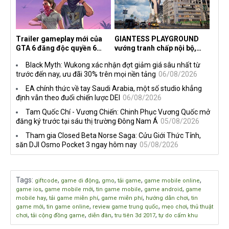
Trailer gameplay mới của
GIANTESS PLAYGROUND
GTA 6 đăng độc quyền 6
vướng tranh chấp nội bộ,
tiếng trên Netflix, Rockstar
nhà phát triển tố đồng sự
Black Myth: Wukong xác nhận đợt giảm giá sâu nhất từ
đang quá tham?
ngầm chiếm đoạt doanh thu
trước đến nay, ưu đãi 30% trên mọi nền tảng
06/08/2026
EA chính thức về tay Saudi Arabia, một số studio khẳng
định vẫn theo đuổi chiến lược DEI
06/08/2026
Tam Quốc Chí - Vương Chiến: Chinh Phục Vương Quốc mở
đăng ký trước tại sáu thị trường Đông Nam Á
05/08/2026
Tham gia Closed Beta Norse Saga: Cửu Giới Thức Tỉnh,
săn DJI Osmo Pocket 3 ngay hôm nay
05/08/2026
Tags
:
,
,
,
,
,
giftcode
game di động
gmo
tải game
game mobile online
,
,
,
,
game ios
game mobile mới
tin game mobile
game android
game
,
,
,
,
mobile hay
tải game miễn phí
game miễn phí
hướng dẫn chơi
tin
,
,
,
,
game mới
tin game online
review game trung quốc
mẹo chơi
thủ thuật
,
,
,
,
chơi
tải cộng đồng game
diễn đàn
tru tiên 3d 2017
tự do cấm khu