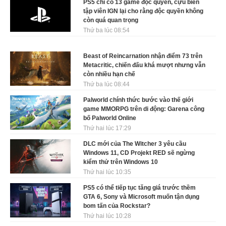
PS5 chỉ có 13 game độc quyền, cựu biên
tập viên IGN lại cho rằng độc quyền không
còn quá quan trọng
Thứ ba lúc 08:54
Beast of Reincarnation nhận điểm 73 trên
Metacritic, chiến đấu khá mượt nhưng vẫn
còn nhiều hạn chế
Thứ ba lúc 08:44
Palworld chính thức bước vào thế giới
game MMORPG trên di động: Garena công
bố Palworld Online
Thứ hai lúc 17:29
DLC mới của The Witcher 3 yêu cầu
Windows 11, CD Projekt RED sẽ ngừng
kiểm thử trên Windows 10
Thứ hai lúc 10:35
PS5 có thể tiếp tục tăng giá trước thềm
GTA 6, Sony và Microsoft muốn tận dụng
bom tấn của Rockstar?
Thứ hai lúc 10:28