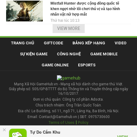
Mistfall Hunter được cộng đồng quốc tế
khen ngợi nhờ lối chơi thú vị và tạo hình
nhân vật nữ hợp mắt
Thứ hai lúc 10:13
VIEW MORE
TRANG CHỦ
GIFTCODE
BẢNG XẾP HẠNG
VIDEO
SỰ KIỆN GAME
CÔNG NGHỆ
GAME MOBILE
GAME ONLINE
ESPORTS
Mạng Xã Hội GameHub.vn - Mạng xã hội dành cho game thủ Việt.
Giấy phép số: 505/GP-BTTTT do Bộ Thông tin và Truyền thông cấp ngày
16/10/2017.
Đơn vị chủ quản: Công ty cổ phần Adsota.
Chịu trách nhiệm: Ông Trần Quốc Toản.
Địa chỉ: Le Building, số 11, ngõ 71, Láng Hạ, Ba Đình, Hà Nội.
Email: Contact@Gamehub.vn | SĐT: 0975730600
|
Terms of Uses
Policy
×
Tự Do Cấm Khu
Liên hệ đăng bài