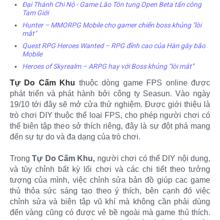
Đại Thánh Chi Nộ - Game Lão Tôn tung Open Beta tấn công
Tam Giới
Hunter – MMORPG Mobile cho gamer chiến boss khủng "lòi
mắt"
Quest RPG Heroes Wanted – RPG đỉnh cao của Hàn gây bão
Mobile
Heroes of Skyrealm – ARPG hay với Boss khủng “lòi mắt”
Tự Do Cấm Khu
thuộc dòng game FPS online được
phát triển và phát hành bởi công ty Seasun. Vào ngày
19/10 tới đây sẽ mở cửa thử nghiệm. Được giới thiệu là
trò chơi DIY thuộc thể loại FPS, cho phép người chơi có
thể biên tập theo sở thích riêng, đây là sự đột phá mang
đến sự tự do và đa dạng của trò chơi.
Trong
Tự Do Cấm Khu,
người chơi có thể DIY nội dung,
và tùy chỉnh bất kỳ lối chơi và các chi tiết theo tưởng
tượng của mình, việc chỉnh sửa bản đồ giúp cac game
thủ thỏa sức sáng tạo theo ý thích, bên cạnh đó việc
chỉnh sửa và biên tập vũ khí mà không cần phải dùng
đến vàng cũng có được vẻ bề ngoài mà game thủ thích.