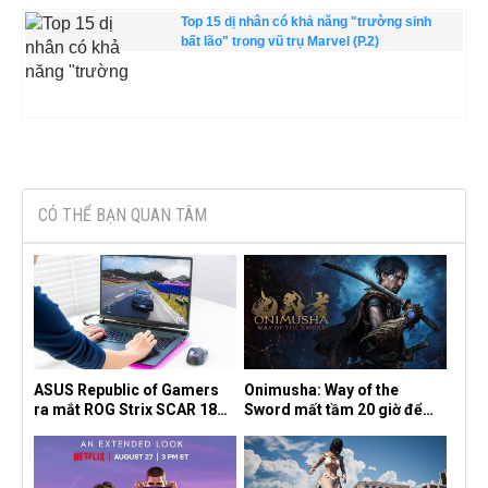
Top 15 dị nhân có khả năng "trường sinh
bất lão" trong vũ trụ Marvel (P.2)
CÓ THỂ BẠN QUAN TÂM
ASUS Republic of Gamers
Onimusha: Way of the
ra mắt ROG Strix SCAR 18
Sword mất tầm 20 giờ để
2026 tại Việt Nam
hoàn thành, hai mức độ khó
dành cho newbie và lão làng