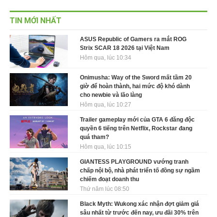
TIN MỚI NHẤT
ASUS Republic of Gamers ra mắt ROG
Strix SCAR 18 2026 tại Việt Nam
Hôm qua, lúc 10:34
Onimusha: Way of the Sword mất tầm 20
giờ để hoàn thành, hai mức độ khó dành
cho newbie và lão làng
Hôm qua, lúc 10:27
Trailer gameplay mới của GTA 6 đăng độc
quyền 6 tiếng trên Netflix, Rockstar đang
quá tham?
Hôm qua, lúc 10:15
GIANTESS PLAYGROUND vướng tranh
chấp nội bộ, nhà phát triển tố đồng sự ngầm
chiếm đoạt doanh thu
Thứ năm lúc 08:50
Black Myth: Wukong xác nhận đợt giảm giá
sâu nhất từ trước đến nay, ưu đãi 30% trên