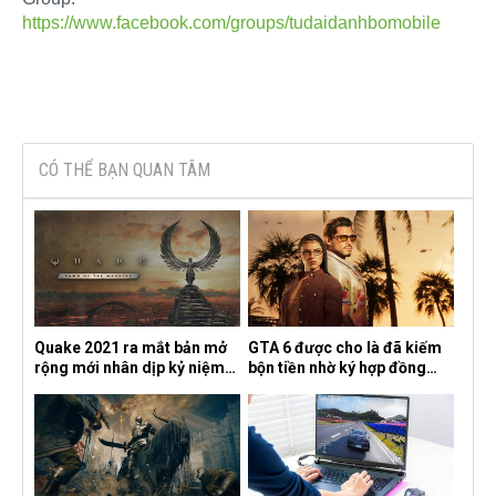
https://www.facebook.com/groups/tudaidanhbomobile
CÓ THỂ BẠN QUAN TÂM
Quake 2021 ra mắt bản mở
GTA 6 được cho là đã kiếm
rộng mới nhân dịp kỷ niệm
bộn tiền nhờ ký hợp đồng
30 năm, mang tên Dawn of
độc quyền với Netflix
the Machine