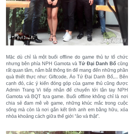
Mặc dù chỉ là một buổi offline do game thủ tự tổ chức
nhưng bên phía NPH Gamota và
Tứ Đại Danh Bổ
cũng
rất quan tâm, nắm bắt thông tin để mang đến những phần
quà thiết thực như: Giftcode, Áo Tứ Đại Danh Bổ,... Bên
cạnh đó, các ý kiến đóng góp của game thủ cũng được
Admin Trang Vi tiếp nhận để chuyển tới tận tay NPH
Gamota và BQT tựa game. Buổi offline không chỉ là nơi
chia sẻ đam mê về game, những khúc mắc trong cuộc
sống mà còn là nơi gắn kết tình anh em bằng hữu, xóa
nhòa khoảng cách giữa thế giới “ảo và thật”.