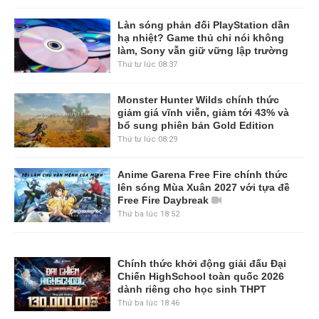
Làn sóng phản đối PlayStation dần
hạ nhiệt? Game thủ chỉ nói không
làm, Sony vẫn giữ vững lập trường
Thứ tư lúc 08:37
Monster Hunter Wilds chính thức
giảm giá vĩnh viễn, giảm tới 43% và
bổ sung phiên bản Gold Edition
Thứ tư lúc 08:29
Anime Garena Free Fire chính thức
lên sóng Mùa Xuân 2027 với tựa đề
Free Fire Daybreak
Thứ ba lúc 18:52
Chính thức khởi động giải đấu Đại
Chiến HighSchool toàn quốc 2026
dành riêng cho học sinh THPT
Thứ ba lúc 18:46