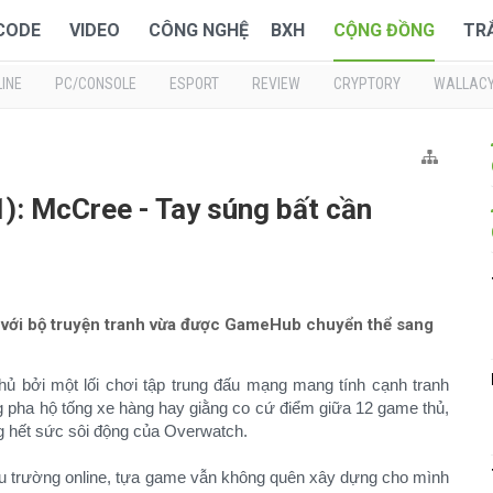
 CODE
VIDEO
CÔNG NGHỆ
BXH
CỘNG ĐỒNG
TR
INE
PC/CONSOLE
ESPORT
REVIEW
CRYPTORY
WALLAC
): McCree - Tay súng bất cần
h với bộ truyện tranh vừa được GameHub chuyển thể sang
 bởi một lối chơi tập trung đấu mạng mang tính cạnh tranh
 pha hộ tống xe hàng hay giằng co cứ điểm giữa 12 game thủ,
g hết sức sôi động của Overwatch.
đấu trường online, tựa game vẫn không quên xây dựng cho mình