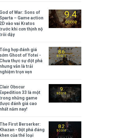
9.4
God of War: Sons of
Sparta – Game action
score
2D vào vai Kratos
trước khi cơn thịnh nộ
trỗi dậy
Tổng hợp đánh giá
8.6
sớm Ghost of Yotei -
score
Chưa thực sự đột phá
nhưng vẫn là trải
nghiệm trọn vẹn
Clair Obscur
9
Expedition 33 là một
score
trong những game
được đánh giá cao
nhất năm nay!
The First Berserker:
8.2
Khazan - Đột phá đáng
score
khen của thể loại