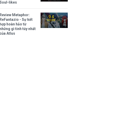
Soul-likes
Review Metaphor:
9.4
ReFantazio - Sự kết
score
hợp hoàn hảo từ
những gì tinh túy nhất
của Atlus