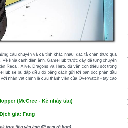
ng câu chuyện và cá tính khác nhau, đặc tả chân thực qua
ắn. Về khía cạnh điện ảnh, GameHub trước đây đã từng chuyển
ên Recall, Alive, Dragons và Hero, dù vẫn còn thiếu sót trong
eHub sẽ bù đắp điều đó bằng cách gửi tới bạn đọc phần đầu
, với nhân vật chính là cựu thành viên của Overwatch - tay cao
Hopper (McCree - Kẻ nhảy tàu)
Dịch giả: Fang
ick trực tiếp vào ảnh để xem rõ hơn)