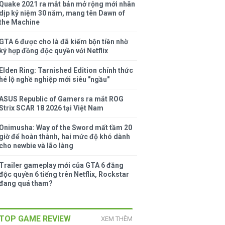
Quake 2021 ra mắt bản mở rộng mới nhân
dịp kỷ niệm 30 năm, mang tên Dawn of
the Machine
GTA 6 được cho là đã kiếm bộn tiền nhờ
ký hợp đồng độc quyền với Netflix
Elden Ring: Tarnished Edition chính thức
hé lộ nghề nghiệp mới siêu "ngầu"
ASUS Republic of Gamers ra mắt ROG
Strix SCAR 18 2026 tại Việt Nam
Onimusha: Way of the Sword mất tầm 20
giờ để hoàn thành, hai mức độ khó dành
cho newbie và lão làng
Trailer gameplay mới của GTA 6 đăng
độc quyền 6 tiếng trên Netflix, Rockstar
đang quá tham?
TOP GAME REVIEW
XEM THÊM