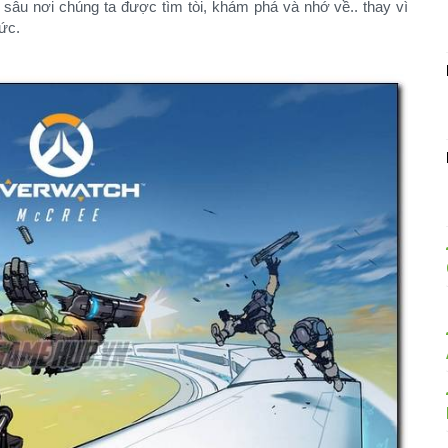
u sâu nơi chúng ta được tìm tòi, khám phá và nhớ về.. thay vì
ức.