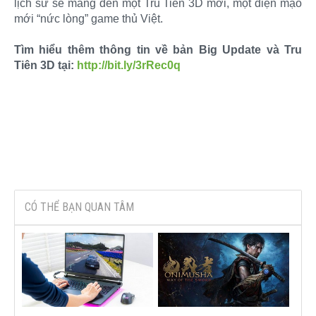
lịch sử sẽ mang đến một Tru Tiên 3D mới, một diện mạo
mới “nức lòng” game thủ Việt.
Tìm hiểu thêm thông tin về bản Big Update và Tru
Tiên 3D tại:
http://bit.ly/3rRec0q
CÓ THỂ BẠN QUAN TÂM