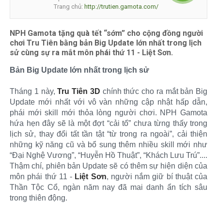
Trang chủ:
http://trutien.gamota.com/
NPH Gamota tặng quà tết “sớm” cho cộng đồng người
chơi Tru Tiên bằng bản Big Update lớn nhất trong lịch
sử cùng sự ra mắt môn phái thứ 11 - Liệt Sơn.
Bản Big Update lớn nhất trong lịch sử
Tháng 1 này,
Tru Tiên 3D
chính thức cho ra mắt bản Big
Update mới nhất với vô vàn những cập nhật hấp dẫn,
phái mới skill mới thỏa lòng người chơi. NPH Gamota
hứa hẹn đây sẽ là một đợt “cải tổ” chưa từng thấy trong
lịch sử, thay đổi tất tần tật “từ trong ra ngoài”, cải thiện
những kỹ năng cũ và bổ sung thêm nhiều skill mới như
“Đại Nghệ Vương”, “Huyễn Hồ Thuật”, “Khách Lưu Trú”....
Thậm chí, phiên bản Update sẽ có thêm sự hiện diện của
môn phái thứ 11 -
Liệt Sơn
, người nắm giữ bí thuật của
Thần Tộc Cổ, ngàn năm nay đã mai danh ẩn tích sâu
trong thiên động.