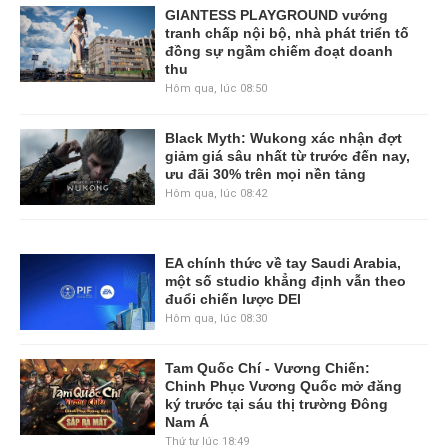
GIANTESS PLAYGROUND vướng
tranh chấp nội bộ, nhà phát triển tố
đồng sự ngầm chiếm đoạt doanh
thu
Hôm qua, lúc 08:50
Black Myth: Wukong xác nhận đợt
giảm giá sâu nhất từ trước đến nay,
ưu đãi 30% trên mọi nền tảng
Hôm qua, lúc 08:42
EA chính thức về tay Saudi Arabia,
một số studio khẳng định vẫn theo
đuổi chiến lược DEI
Hôm qua, lúc 08:30
Tam Quốc Chí - Vương Chiến:
Chinh Phục Vương Quốc mở đăng
ký trước tại sáu thị trường Đông
Nam Á
Thứ tư lúc 18:49