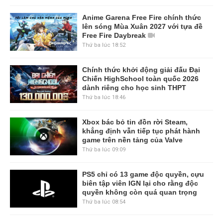
Anime Garena Free Fire chính thức
lên sóng Mùa Xuân 2027 với tựa đề
Free Fire Daybreak
Thứ ba lúc 18:52
Chính thức khởi động giải đấu Đại
Chiến HighSchool toàn quốc 2026
dành riêng cho học sinh THPT
Thứ ba lúc 18:46
Xbox bác bỏ tin đồn rời Steam,
khẳng định vẫn tiếp tục phát hành
game trên nền tảng của Valve
Thứ ba lúc 09:09
PS5 chỉ có 13 game độc quyền, cựu
biên tập viên IGN lại cho rằng độc
quyền không còn quá quan trọng
Thứ ba lúc 08:54