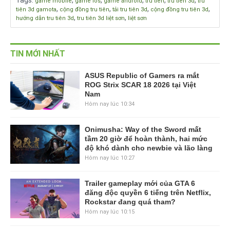
Tags
:
,
,
,
,
,
game mobile
game ios
game android
tru tiên
tru tiên 3d
tru
,
,
,
,
tiên 3d gamota
cộng đồng tru tiên
tải tru tiên 3d
cộng đồng tru tiên 3d
,
,
hướng dẫn tru tiên 3d
tru tiên 3d liệt sơn
liệt sơn
TIN MỚI NHẤT
ASUS Republic of Gamers ra mắt
ROG Strix SCAR 18 2026 tại Việt
Nam
Hôm nay lúc 10:34
Onimusha: Way of the Sword mất
tầm 20 giờ để hoàn thành, hai mức
độ khó dành cho newbie và lão làng
Hôm nay lúc 10:27
Trailer gameplay mới của GTA 6
đăng độc quyền 6 tiếng trên Netflix,
Rockstar đang quá tham?
Hôm nay lúc 10:15