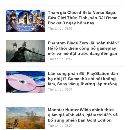
Tham gia Closed Beta Norse Saga:
Cửu Giới Thức Tỉnh, săn DJI Osmo
Pocket 3 ngay hôm nay
Thứ tư lúc 08:55
Phantom Blade Zero đã hoàn thiện?
Hé lộ thời điểm công bố gameplay
mới và mở đặt trước đang đến gần
Thứ tư lúc 08:47
Làn sóng phản đối PlayStation dần
hạ nhiệt? Game thủ chỉ nói không
làm, Sony vẫn giữ vững lập trường
Thứ tư lúc 08:37
Monster Hunter Wilds chính thức
giảm giá vĩnh viễn, giảm tới 43% và
bổ sung phiên bản Gold Edition
Thứ tư lúc 08:29