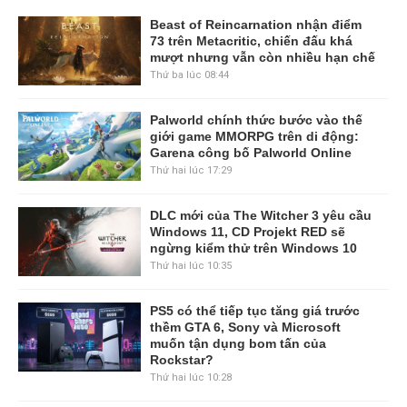
Beast of Reincarnation nhận điểm
73 trên Metacritic, chiến đấu khá
mượt nhưng vẫn còn nhiều hạn chế
Thứ ba lúc 08:44
Palworld chính thức bước vào thế
giới game MMORPG trên di động:
Garena công bố Palworld Online
Thứ hai lúc 17:29
DLC mới của The Witcher 3 yêu cầu
Windows 11, CD Projekt RED sẽ
ngừng kiểm thử trên Windows 10
Thứ hai lúc 10:35
PS5 có thể tiếp tục tăng giá trước
thềm GTA 6, Sony và Microsoft
muốn tận dụng bom tấn của
Rockstar?
Thứ hai lúc 10:28