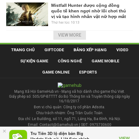
Mistfall Hunter được cộng đồng
quốc tế khen ngợi nhờ lối chơi thú
vị và tạo hình nhân vật nữ hợp mắt
Thứ hai lúc 10:13
VIEW MORE
TRANG CHỦ
GIFTCODE
BẢNG XẾP HẠNG
VIDEO
SỰ KIỆN GAME
CÔNG NGHỆ
GAME MOBILE
GAME ONLINE
ESPORTS
Mạng Xã Hội GameHub.vn - Mạng xã hội dành cho game thủ Việt.
Giấy phép số: 505/GP-BTTTT do Bộ Thông tin và Truyền thông cấp ngày
16/10/2017.
Đơn vị chủ quản: Công ty cổ phần Adsota.
Chịu trách nhiệm: Ông Trần Quốc Toản.
Địa chỉ: Le Building, số 11, ngõ 71, Láng Hạ, Ba Đình, Hà Nội.
Email: Contact@Gamehub.vn | SĐT: 0975730600
×
|
Terms of Uses
Policy
Tru Tiên 3D lộ diện bản Big
VIEW
Update lịch sử, Liệt Sơn chính