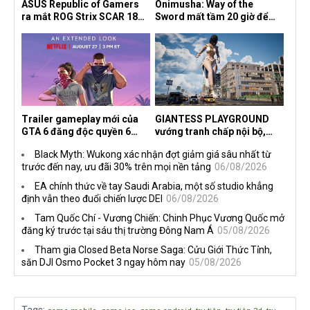
ASUS Republic of Gamers
Onimusha: Way of the
ra mắt ROG Strix SCAR 18
Sword mất tầm 20 giờ để
2026 tại Việt Nam
hoàn thành, hai mức độ khó
dành cho newbie và lão làng
Trailer gameplay mới của
GIANTESS PLAYGROUND
GTA 6 đăng độc quyền 6
vướng tranh chấp nội bộ,
tiếng trên Netflix, Rockstar
nhà phát triển tố đồng sự
Black Myth: Wukong xác nhận đợt giảm giá sâu nhất từ
đang quá tham?
ngầm chiếm đoạt doanh thu
trước đến nay, ưu đãi 30% trên mọi nền tảng
06/08/2026
EA chính thức về tay Saudi Arabia, một số studio khẳng
định vẫn theo đuổi chiến lược DEI
06/08/2026
Tam Quốc Chí - Vương Chiến: Chinh Phục Vương Quốc mở
đăng ký trước tại sáu thị trường Đông Nam Á
05/08/2026
Tham gia Closed Beta Norse Saga: Cửu Giới Thức Tỉnh,
săn DJI Osmo Pocket 3 ngay hôm nay
05/08/2026