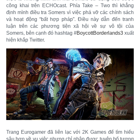
công khai trên ECHOcast. Phía Take – Two thì khẳng
định mình điều tra Somers vì việc phá vỡ các chính sách
và hoạt động “bất hợp pháp”. Điều này dẫn đến tranh
luận trên các phương tiện xã hội về sự vô tội của
Somers, bên cạnh đó hashtag #
BoycottBorderlands3
xuất
hiện khắp Twitter.​
Trang Eurogamer đã liên lạc với 2K Games để tìm hiểu
sâu hơn về vụ việc nhưng chỉ nhận được tuyên bố tương