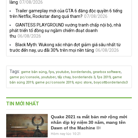
làng
07/08/2026
Trailer gameplay mới của GTA 6 đăng độc quyền 6 tiếng
trên Netflix, Rockstar đang quá tham?
07/08/2026
GIANTESS PLAYGROUND vướng tranh chấp nội bộ, nhà
phát triển tố đồng sự ngầm chiếm đoạt doanh
thu
06/08/2026
Black Myth: Wukong xác nhận đợt giảm giá sâu nhất từ
trước đến nay, ưu đãi 30% trên mọi nền tảng
06/08/2026
Tags
:
,
,
,
,
,
game bắn súng
fps
youtube
borderlands
gearbox software
,
,
,
,
,
game pc/console
youtuber
tẩy chay
borderlands 3
fps 2019
game
,
,
,
bắn súng 2019
game pc/console 2019
epic store
boycottborderlands3
TIN MỚI NHẤT
Quake 2021 ra mắt bản mở rộng mới
nhân dịp kỷ niệm 30 năm, mang tên
Dawn of the Machine
Hôm nay lúc 10:21