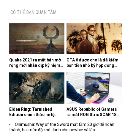
CÓ THỂ BẠN QUAN TÂM
Quake 2021 ra mắt bản mở
GTA 6 được cho là đã kiếm
rộng mới nhân dịp kỷ niệm
bộn tiền nhờ ký hợp đồng
30 năm, mang tên Dawn of
độc quyền với Netflix
the Machine
Elden Ring: Tarnished
ASUS Republic of Gamers
Edition chính thức hé lộ
ra mắt ROG Strix SCAR 18
nghề nghiệp mới siêu "ngầu"
2026 tại Việt Nam
Onimusha: Way of the Sword mất tầm 20 giờ để hoàn
thành, hai mức độ khó dành cho newbie và lão