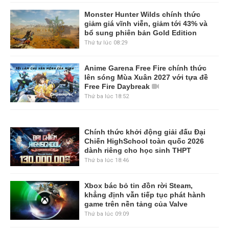
Monster Hunter Wilds chính thức
giảm giá vĩnh viễn, giảm tới 43% và
bổ sung phiên bản Gold Edition
Thứ tư lúc 08:29
Anime Garena Free Fire chính thức
lên sóng Mùa Xuân 2027 với tựa đề
Free Fire Daybreak
Thứ ba lúc 18:52
Chính thức khởi động giải đấu Đại
Chiến HighSchool toàn quốc 2026
dành riêng cho học sinh THPT
Thứ ba lúc 18:46
Xbox bác bỏ tin đồn rời Steam,
khẳng định vẫn tiếp tục phát hành
game trên nền tảng của Valve
Thứ ba lúc 09:09