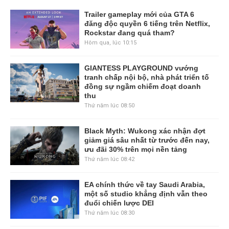
Trailer gameplay mới của GTA 6
đăng độc quyền 6 tiếng trên Netflix,
Rockstar đang quá tham?
Hôm qua, lúc 10:15
GIANTESS PLAYGROUND vướng
tranh chấp nội bộ, nhà phát triển tố
đồng sự ngầm chiếm đoạt doanh
thu
Thứ năm lúc 08:50
Black Myth: Wukong xác nhận đợt
giảm giá sâu nhất từ trước đến nay,
ưu đãi 30% trên mọi nền tảng
Thứ năm lúc 08:42
EA chính thức về tay Saudi Arabia,
một số studio khẳng định vẫn theo
đuổi chiến lược DEI
Thứ năm lúc 08:30