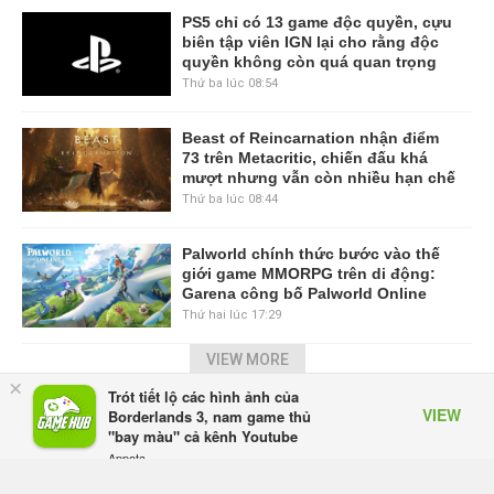
PS5 chỉ có 13 game độc quyền, cựu
biên tập viên IGN lại cho rằng độc
quyền không còn quá quan trọng
Thứ ba lúc 08:54
Beast of Reincarnation nhận điểm
73 trên Metacritic, chiến đấu khá
mượt nhưng vẫn còn nhiều hạn chế
Thứ ba lúc 08:44
Palworld chính thức bước vào thế
giới game MMORPG trên di động:
Garena công bố Palworld Online
Thứ hai lúc 17:29
VIEW MORE
×
Trót tiết lộ các hình ảnh của
VIEW
TRANG CHỦ
GIFTCODE
BẢNG XẾP HẠNG
VIDEO
Borderlands 3, nam game thủ
"bay màu" cả kênh Youtube
SỰ KIỆN GAME
CÔNG NGHỆ
GAME MOBILE
Appota
FREE - In Google Play
GAME ONLINE
ESPORTS