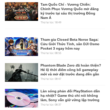
Tam Quốc Chí - Vương Chiến:
Chinh Phục Vương Quốc mở đăng
ký trước tại sáu thị trường Đông
Nam Á
Thứ tư lúc 18:49
Tham gia Closed Beta Norse Saga:
Cửu Giới Thức Tỉnh, săn DJI Osmo
Pocket 3 ngay hôm nay
Thứ tư lúc 08:55
Phantom Blade Zero đã hoàn thiện?
Hé lộ thời điểm công bố gameplay
mới và mở đặt trước đang đến gần
Thứ tư lúc 08:47
Làn sóng phản đối PlayStation dần
hạ nhiệt? Game thủ chỉ nói không
làm, Sony vẫn giữ vững lập trường
Thứ tư lúc 08:37