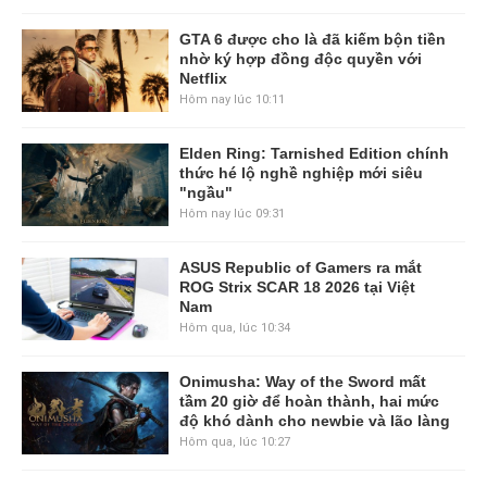
GTA 6 được cho là đã kiếm bộn tiền
nhờ ký hợp đồng độc quyền với
Netflix
Hôm nay lúc 10:11
Elden Ring: Tarnished Edition chính
thức hé lộ nghề nghiệp mới siêu
"ngầu"
Hôm nay lúc 09:31
ASUS Republic of Gamers ra mắt
ROG Strix SCAR 18 2026 tại Việt
Nam
Hôm qua, lúc 10:34
Onimusha: Way of the Sword mất
tầm 20 giờ để hoàn thành, hai mức
độ khó dành cho newbie và lão làng
Hôm qua, lúc 10:27