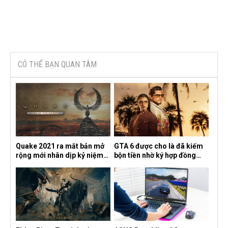
CÓ THỂ BẠN QUAN TÂM
Quake 2021 ra mắt bản mở
GTA 6 được cho là đã kiếm
rộng mới nhân dịp kỷ niệm
bộn tiền nhờ ký hợp đồng
30 năm, mang tên Dawn of
độc quyền với Netflix
the Machine