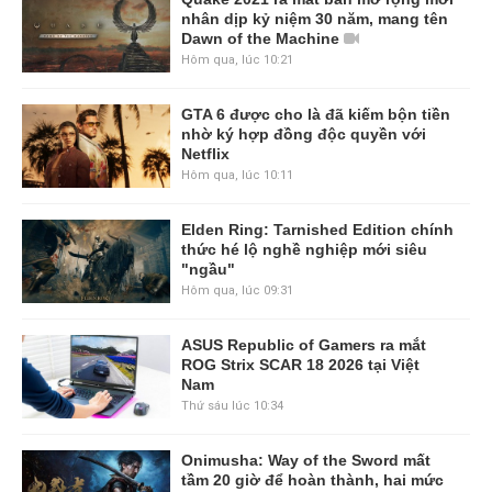
nhân dịp kỷ niệm 30 năm, mang tên
Dawn of the Machine
Hôm qua, lúc 10:21
GTA 6 được cho là đã kiếm bộn tiền
nhờ ký hợp đồng độc quyền với
Netflix
Hôm qua, lúc 10:11
Elden Ring: Tarnished Edition chính
thức hé lộ nghề nghiệp mới siêu
"ngầu"
Hôm qua, lúc 09:31
ASUS Republic of Gamers ra mắt
ROG Strix SCAR 18 2026 tại Việt
Nam
Thứ sáu lúc 10:34
Onimusha: Way of the Sword mất
tầm 20 giờ để hoàn thành, hai mức