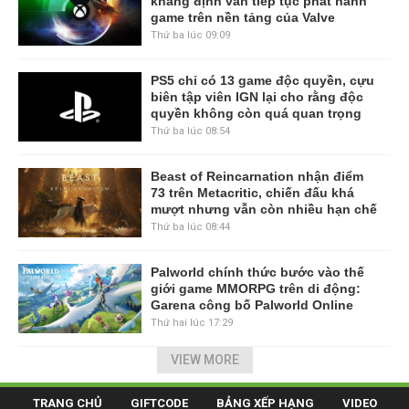
khẳng định vẫn tiếp tục phát hành
game trên nền tảng của Valve
Thứ ba lúc 09:09
PS5 chỉ có 13 game độc quyền, cựu
biên tập viên IGN lại cho rằng độc
quyền không còn quá quan trọng
Thứ ba lúc 08:54
Beast of Reincarnation nhận điểm
73 trên Metacritic, chiến đấu khá
mượt nhưng vẫn còn nhiều hạn chế
Thứ ba lúc 08:44
Palworld chính thức bước vào thế
giới game MMORPG trên di động:
Garena công bố Palworld Online
Thứ hai lúc 17:29
VIEW MORE
TRANG CHỦ
GIFTCODE
BẢNG XẾP HẠNG
VIDEO