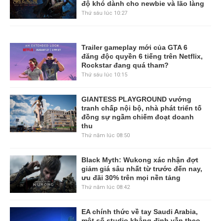
độ khó dành cho newbie và lão làng
Thứ sáu lúc 10:27
Trailer gameplay mới của GTA 6
đăng độc quyền 6 tiếng trên Netflix,
Rockstar đang quá tham?
Thứ sáu lúc 10:15
GIANTESS PLAYGROUND vướng
tranh chấp nội bộ, nhà phát triển tố
đồng sự ngầm chiếm đoạt doanh
thu
Thứ năm lúc 08:50
Black Myth: Wukong xác nhận đợt
giảm giá sâu nhất từ trước đến nay,
ưu đãi 30% trên mọi nền tảng
Thứ năm lúc 08:42
EA chính thức về tay Saudi Arabia,
một số studio khẳng định vẫn theo