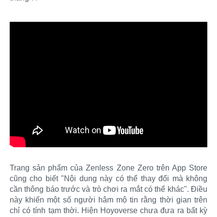
Trang sản phẩm của Zenless Zone Zero trên App Store
cũng cho biết "Nội dung này có thể thay đổi mà không
cần thông báo trước và trò chơi ra mắt có thể khác". Điều
này khiến một số người hâm mộ tin rằng thời gian trên
chỉ có tính tạm thời. Hiện Hoyoverse chưa đưa ra bất kỳ