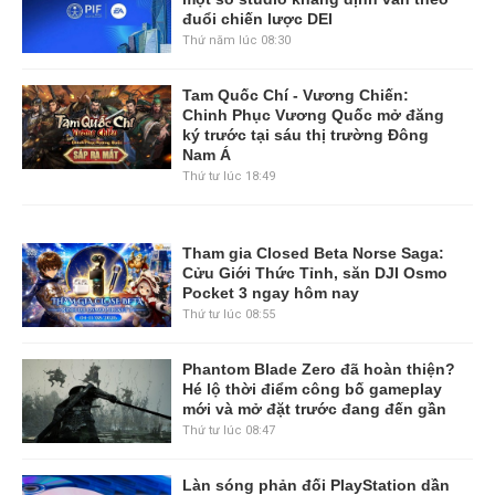
đuổi chiến lược DEI
Thứ năm lúc 08:30
Tam Quốc Chí - Vương Chiến:
Chinh Phục Vương Quốc mở đăng
ký trước tại sáu thị trường Đông
Nam Á
Thứ tư lúc 18:49
Tham gia Closed Beta Norse Saga:
Cửu Giới Thức Tỉnh, săn DJI Osmo
Pocket 3 ngay hôm nay
Thứ tư lúc 08:55
Phantom Blade Zero đã hoàn thiện?
Hé lộ thời điểm công bố gameplay
mới và mở đặt trước đang đến gần
Thứ tư lúc 08:47
Làn sóng phản đối PlayStation dần