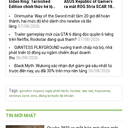
Elden Ring: Tarnished
ASUS Republic of Gamers
Edition chính thức hé lộ
ra mắt ROG Strix SCAR 18
nghề nghiệp mới siêu "ngầu"
2026 tại Việt Nam
Onimusha: Way of the Sword mất tầm 20 giờ để hoàn
thành, hai mức độ khó dành cho newbie và lão
làng
07/08/2026
Trailer gameplay mới của GTA 6 đăng độc quyền 6 tiếng
trên Netflix, Rockstar đang quá tham?
07/08/2026
GIANTESS PLAYGROUND vướng tranh chấp nội bộ, nhà
phát triển tố đồng sự ngầm chiếm đoạt doanh
thu
06/08/2026
Black Myth: Wukong xác nhận đợt giảm giá sâu nhất từ
trước đến nay, ưu đãi 30% trên mọi nền tảng
06/08/2026
Tags
:
,
,
,
,
genshin impact
ngày phát hành
honkai: star rail
hoyoverse
,
zenless zone zero
đăng ký trước tài khoản
TIN MỚI NHẤT
Quake 2021 ra mắt bản mở rộng mới