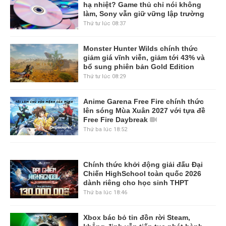
hạ nhiệt? Game thủ chỉ nói không
làm, Sony vẫn giữ vững lập trường
Thứ tư lúc 08:37
Monster Hunter Wilds chính thức
giảm giá vĩnh viễn, giảm tới 43% và
bổ sung phiên bản Gold Edition
Thứ tư lúc 08:29
Anime Garena Free Fire chính thức
lên sóng Mùa Xuân 2027 với tựa đề
Free Fire Daybreak
Thứ ba lúc 18:52
Chính thức khởi động giải đấu Đại
Chiến HighSchool toàn quốc 2026
dành riêng cho học sinh THPT
Thứ ba lúc 18:46
Xbox bác bỏ tin đồn rời Steam,