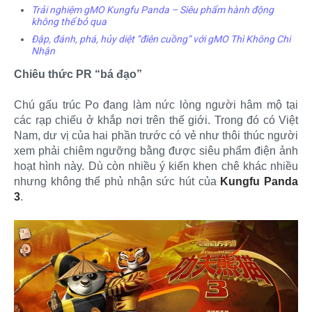
Trải nghiệm gMO Kungfu Panda – Siêu phẩm hành động
không thể bỏ qua
Đập, đánh, phá, hủy diệt “điên cuồng” với gMO Thì Không Chi
Nhận
Chiêu thức PR “bá đạo”
Chú gấu trúc Po đang làm nức lòng người hâm mộ tại
các rạp chiếu ở khắp nơi trên thế giới. Trong đó có Việt
Nam, dư vị của hai phần trước có vẻ như thôi thúc người
xem phải chiêm ngưỡng bằng được siêu phẩm điện ảnh
hoạt hình này. Dù còn nhiều ý kiến khen chê khác nhiều
nhưng không thể phủ nhận sức hút của
Kungfu Panda
3
.