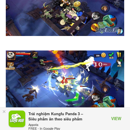
×
Trải nghiệm Kungfu Panda 3 –
VIEW
Siêu phẩm ăn theo siêu phẩm
Appota
FREE - In Google Play