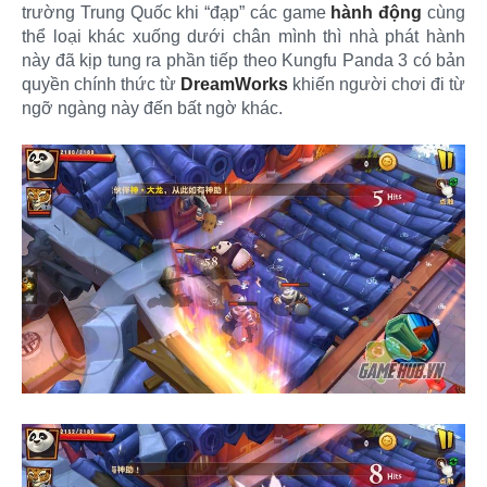
trường Trung Quốc khi “đạp” các game
hành động
cùng
thể loại khác xuống dưới chân mình thì nhà phát hành
này đã kịp tung ra phần tiếp theo Kungfu Panda 3 có bản
quyền chính thức từ
DreamWorks
khiến người chơi đi từ
ngỡ ngàng này đến bất ngờ khác.