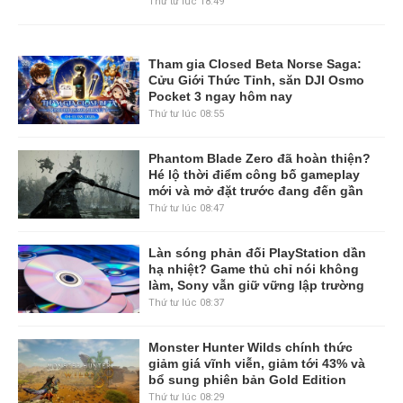
Thứ tư lúc 18:49
Tham gia Closed Beta Norse Saga:
Cửu Giới Thức Tỉnh, săn DJI Osmo
Pocket 3 ngay hôm nay
Thứ tư lúc 08:55
Phantom Blade Zero đã hoàn thiện?
Hé lộ thời điểm công bố gameplay
mới và mở đặt trước đang đến gần
Thứ tư lúc 08:47
Làn sóng phản đối PlayStation dần
hạ nhiệt? Game thủ chỉ nói không
làm, Sony vẫn giữ vững lập trường
Thứ tư lúc 08:37
Monster Hunter Wilds chính thức
giảm giá vĩnh viễn, giảm tới 43% và
bổ sung phiên bản Gold Edition
Thứ tư lúc 08:29