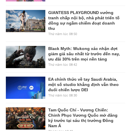
GIANTESS PLAYGROUND vướng
tranh chấp nội bộ, nhà phát triển tố
đồng sự ngầm chiếm đoạt doanh
thu
Thứ năm lúc 08:50
Black Myth: Wukong xác nhận đợt
giảm giá sâu nhất từ trước đến nay,
ưu đãi 30% trên mọi nền tảng
Thứ năm lúc 08:42
EA chính thức về tay Saudi Arabia,
một số studio khẳng định vẫn theo
đuổi chiến lược DEI
Thứ năm lúc 08:30
Tam Quốc Chí - Vương Chiến:
Chinh Phục Vương Quốc mở đăng
ký trước tại sáu thị trường Đông
Nam Á