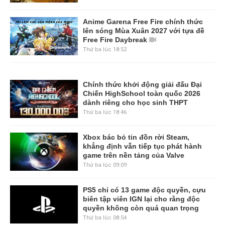
Anime Garena Free Fire chính thức
lên sóng Mùa Xuân 2027 với tựa đề
Free Fire Daybreak
Thứ ba lúc 18:52
Chính thức khởi động giải đấu Đại
Chiến HighSchool toàn quốc 2026
dành riêng cho học sinh THPT
Thứ ba lúc 18:46
Xbox bác bỏ tin đồn rời Steam,
khẳng định vẫn tiếp tục phát hành
game trên nền tảng của Valve
Thứ ba lúc 09:09
PS5 chỉ có 13 game độc quyền, cựu
biên tập viên IGN lại cho rằng độc
quyền không còn quá quan trọng
Thứ ba lúc 08:54