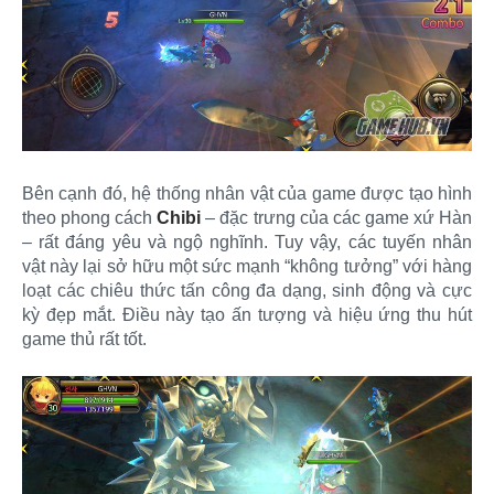
Bên cạnh đó, hệ thống nhân vật của game được tạo hình
theo phong cách
Chibi
– đặc trưng của các game xứ Hàn
– rất đáng yêu và ngộ nghĩnh. Tuy vậy, các tuyến nhân
vật này lại sở hữu một sức mạnh “không tưởng” với hàng
loạt các chiêu thức tấn công đa dạng, sinh động và cực
kỳ đẹp mắt. Điều này tạo ấn tượng và hiệu ứng thu hút
game thủ rất tốt.