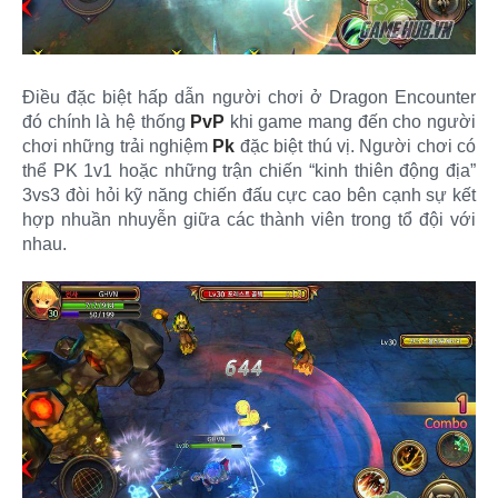
Điều đặc biệt hấp dẫn người chơi ở Dragon Encounter
đó chính là hệ thống
PvP
khi game mang đến cho người
chơi những trải nghiệm
Pk
đặc biệt thú vị. Người chơi có
thể PK 1v1 hoặc những trận chiến “kinh thiên động địa”
3vs3 đòi hỏi kỹ năng chiến đấu cực cao bên cạnh sự kết
hợp nhuần nhuyễn giữa các thành viên trong tổ đội với
nhau.