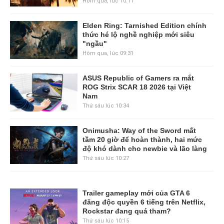
Hôm qua, lúc 10:11
Elden Ring: Tarnished Edition chính
thức hé lộ nghề nghiệp mới siêu
"ngầu"
Hôm qua, lúc 09:31
ASUS Republic of Gamers ra mắt
ROG Strix SCAR 18 2026 tại Việt
Nam
Thứ sáu lúc 10:34
Onimusha: Way of the Sword mất
tầm 20 giờ để hoàn thành, hai mức
độ khó dành cho newbie và lão làng
Thứ sáu lúc 10:27
Trailer gameplay mới của GTA 6
đăng độc quyền 6 tiếng trên Netflix,
Rockstar đang quá tham?
Thứ sáu lúc 10:15