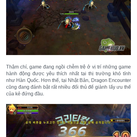
Thậm chí, game đang ngồi chễm trệ ở vị trí những game
hành động được yêu thích nhất tại thị trường khó tính
như Hàn Quốc. Hơn thế, tại Nhật Bản, Dragon Encounter
cũng đang đánh bật rất nhiều đối thủ để giành lấy ưu thế
của kẻ đứng đầu.