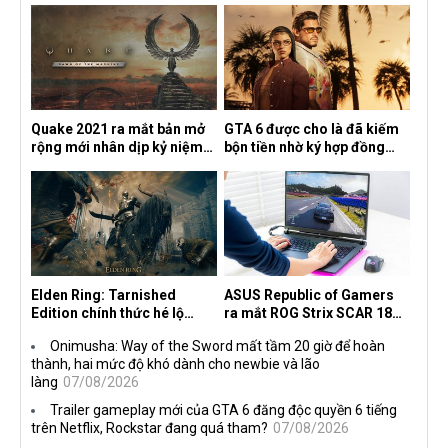
Quake 2021 ra mắt bản mở
GTA 6 được cho là đã kiếm
rộng mới nhân dịp kỷ niệm
bộn tiền nhờ ký hợp đồng
30 năm, mang tên Dawn of
độc quyền với Netflix
the Machine
Elden Ring: Tarnished
ASUS Republic of Gamers
Edition chính thức hé lộ
ra mắt ROG Strix SCAR 18
nghề nghiệp mới siêu "ngầu"
2026 tại Việt Nam
Onimusha: Way of the Sword mất tầm 20 giờ để hoàn
thành, hai mức độ khó dành cho newbie và lão
làng
07/08/2026
Trailer gameplay mới của GTA 6 đăng độc quyền 6 tiếng
trên Netflix, Rockstar đang quá tham?
07/08/2026