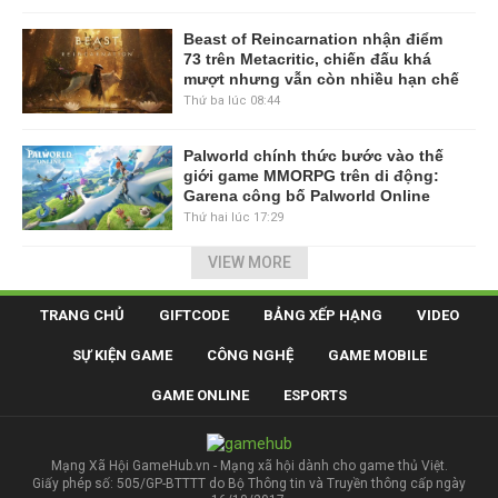
Beast of Reincarnation nhận điểm
73 trên Metacritic, chiến đấu khá
mượt nhưng vẫn còn nhiều hạn chế
Thứ ba lúc 08:44
Palworld chính thức bước vào thế
giới game MMORPG trên di động:
Garena công bố Palworld Online
Thứ hai lúc 17:29
VIEW MORE
TRANG CHỦ
GIFTCODE
BẢNG XẾP HẠNG
VIDEO
SỰ KIỆN GAME
CÔNG NGHỆ
GAME MOBILE
GAME ONLINE
ESPORTS
Mạng Xã Hội GameHub.vn - Mạng xã hội dành cho game thủ Việt.
Giấy phép số: 505/GP-BTTTT do Bộ Thông tin và Truyền thông cấp ngày