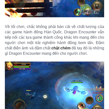
Về lối chơi, chắc không phải bàn cãi về chất lượng của
các game hành động Hàn Quốc. Dragon Encounter vẫn
tiếp nối các tựa game thành công khác khi mang đến cho
người chơi một trải nghiệm hành động bom tấn. Đậm
chất điện ảnh và đậm chất
chặt chém
đã tay đó là những
gì Dragon Encounter mang đến cho người chơi.