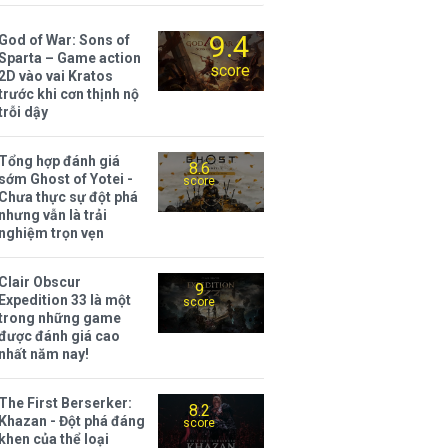
9.4
God of War: Sons of
Sparta – Game action
score
2D vào vai Kratos
trước khi cơn thịnh nộ
trỗi dậy
Tổng hợp đánh giá
8.6
sớm Ghost of Yotei -
score
Chưa thực sự đột phá
nhưng vẫn là trải
nghiệm trọn vẹn
Clair Obscur
9
Expedition 33 là một
score
trong những game
được đánh giá cao
nhất năm nay!
The First Berserker:
8.2
Khazan - Đột phá đáng
score
khen của thể loại