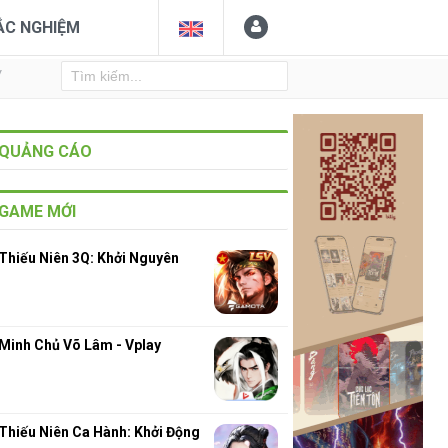
ẮC NGHIỆM
Y
QUẢNG CÁO
GAME MỚI
Thiếu Niên 3Q: Khởi Nguyên
Minh Chủ Võ Lâm - Vplay
Thiếu Niên Ca Hành: Khởi Động