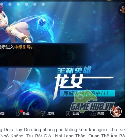
ong Dota Tây Du cũng phong phú không kém khi người chơi sẽ
n Ngộ Không, Trư Bát Giới, Nhị Lang Thần, Quan Thế Âm Bồ