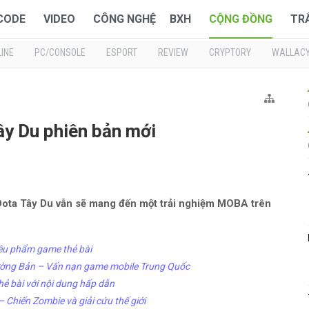
 CODE
VIDEO
CÔNG NGHỆ
BXH
CỘNG ĐỒNG
TR
INE
PC/CONSOLE
ESPORT
REVIEW
CRYPTORY
WALLAC
ây Du phiên bản mới
ì Dota Tây Du vẫn sẽ mang đến một trải nghiệm MOBA trên
iêu phẩm game thẻ bài
ờng Bản – Vấn nạn game mobile Trung Quốc
ẻ bài với nội dung hấp dẫn
Chiến Zombie và giải cứu thế giới