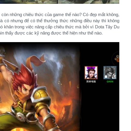
ệu còn những chiêu thức của game thế nào? Có đẹp mắt không,
 là có nhưng để có thể thưởng thức những điều này thì không
hó khăn trong việc nâng cấp chiêu thức mà bởi vì Dota Tây Du
nhìn thấy được các kỹ năng được thể hiện như thế nào.