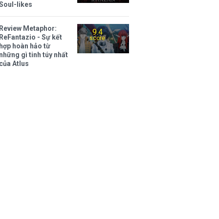
Soul-likes
Review Metaphor:
9.4
ReFantazio - Sự kết
score
hợp hoàn hảo từ
những gì tinh túy nhất
của Atlus