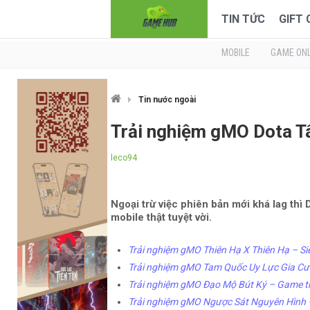
TIN TỨC
GIFT
MOBILE
GAME ONL
Tin nước ngoài
Trải nghiệm gMO Dota T
leco94
Ngoại trừ việc phiên bản mới khá lag th
mobile thật tuyệt vời.
Trải nghiệm gMO Thiên Hạ X Thiên Hạ – S
Trải nghiệm gMO Tam Quốc Uy Lực Gia Cư
Trải nghiệm gMO Đạo Mộ Bút Ký – Game th
Trải nghiệm gMO Ngược Sát Nguyên Hình – 