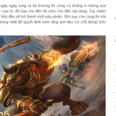
gày ngày tung ra thị trường thì cũng có không ít những tựa
ao từ đồ họa cho đến lối chơi cho đến nội dung. Tuy nhiên
 trên đều sẽ trở thành một siêu phẩm. Bởi suy cho cùng thì trải
rọng nhất để quyết định xem rằng anh liệu “có chỗ đứng” trên