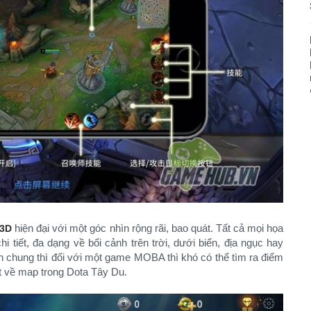
hiện đại với một góc nhìn rộng rãi, bao quát. Tất cả mọi họa
 3D
 tiết, đa dạng về bối cảnh trên trời, dưới biển, địa ngục hay
n chung thì đối với một game MOBA thì khó có thể tìm ra điểm
ết về map trong Dota Tây Du.