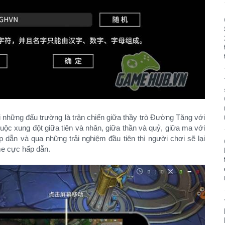
những đấu trường là trận chiến giữa thầy trò Đường Tăng với
ộc xung đột giữa tiên và nhân, giữa thần và quỷ, giữa ma với
dẫn và qua những trải nghiệm đầu tiên thì người chơi sẽ lại
me cực hấp dẫn.