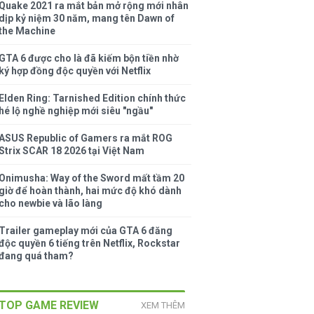
Quake 2021 ra mắt bản mở rộng mới nhân
dịp kỷ niệm 30 năm, mang tên Dawn of
the Machine
GTA 6 được cho là đã kiếm bộn tiền nhờ
ký hợp đồng độc quyền với Netflix
Elden Ring: Tarnished Edition chính thức
hé lộ nghề nghiệp mới siêu "ngầu"
ASUS Republic of Gamers ra mắt ROG
Strix SCAR 18 2026 tại Việt Nam
Onimusha: Way of the Sword mất tầm 20
giờ để hoàn thành, hai mức độ khó dành
cho newbie và lão làng
Trailer gameplay mới của GTA 6 đăng
độc quyền 6 tiếng trên Netflix, Rockstar
đang quá tham?
TOP GAME REVIEW
XEM THÊM