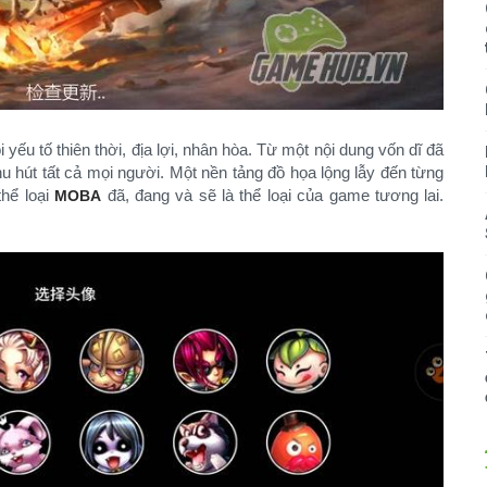
ếu tố thiên thời, địa lợi, nhân hòa. Từ một nội dung vốn dĩ đã
thu hút tất cả mọi người. Một nền tảng đồ họa lộng lẫy đến từng
thể loại
đã, đang và sẽ là thể loại của game tương lai.
MOBA