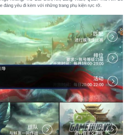
e đáng yêu đi kèm với những trang phụ kiện rực rỡ.