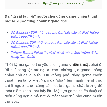
Trang chủ:
https://tamquoc.gamota.com/
Đã “từ rất lâu rồi” người chơi dòng game chiến thuật
mới lại được tung hoành ngang dọc
3Q Gamota - TOP những tướng lĩnh "siêu cấp vô địch" không
thể bỏ qua (Phần 1)
3Q Gamota: TOP những tướng lĩnh "siêu cấp vô địch" không
thể bỏ qua (Phần 2)
Tại sao Trương Phi lại “hy sinh” dù là một mãnh tướng vĩ đại
trong Tam Quốc
Thời kỳ mà game thủ yêu thích game
chiến thuật
phải đi
“di cư” sang tận xứ người chơi những tựa game không
chính chủ đã qua rồi. Dù không phải dòng game chiến
thuật hiện tại ở Việt Nam đã “phất” lên mạnh mẽ nhưng
chí ít người chơi cũng có một tựa game chất lượng để
thỏa niềm khao khát bấy lâu. Một tựa game chiến thuật cổ
điển đúng nghĩa mà bất kỳ một game thủ nào cũng muốn
thử sức.