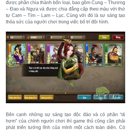
được phân chia thành bốn loại, bao gồm Cung – Thương
– Đao và Ngựa và được chia đẳng cấp theo màu với thứ
tự Cam – Tím – Lam – Lục. Cùng với đó là sự sáng tạo
thỏa sức của người chơi trong việc bố trí đội hình.
Bên cạnh những sự sáng tạo độc đáo và có phần “dị
hợm” của chính người chơi thì game thủ cũng cần phải
phát triển tướng lĩnh của mình một cách toàn diện. Có