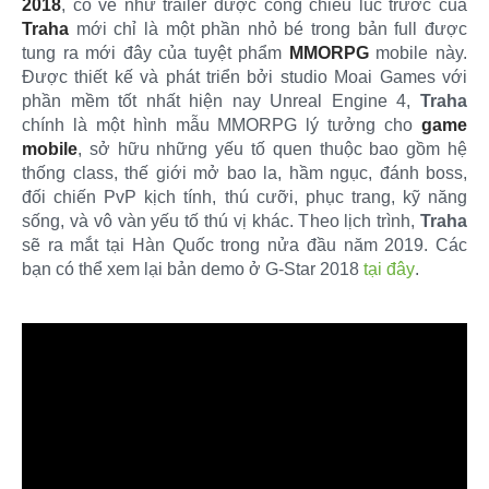
2018
, có vẻ như trailer được công chiếu lúc trước của
Traha
mới chỉ là một phần nhỏ bé trong bản full được
tung ra mới đây của tuyệt phẩm
MMORPG
mobile này.
Được thiết kế và phát triển bởi studio Moai Games với
phần mềm tốt nhất hiện nay Unreal Engine 4,
Traha
chính là một hình mẫu MMORPG lý tưởng cho
game
mobile
, sở hữu những yếu tố quen thuộc bao gồm hệ
thống class, thế giới mở bao la, hầm ngục, đánh boss,
đối chiến PvP kịch tính, thú cưỡi, phục trang, kỹ năng
sống, và vô vàn yếu tố thú vị khác. Theo lịch trình,
Traha
sẽ ra mắt tại Hàn Quốc trong nửa đầu năm 2019. Các
bạn có thể xem lại bản demo ở G-Star 2018
tại đây
.​