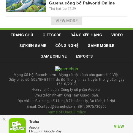
Garena công bố Palworld Online
Thứ hai lúc 17:29
VIEW MORE
TRANG CHỦ
GIFTCODE
BẢNG XẾP HẠNG
VIDEO
SỰ KIỆN GAME
CÔNG NGHỆ
GAME MOBILE
GAME ONLINE
ESPORTS
Mạng Xã Hội GameHub.vn - Mạng xã hội dành cho game thủ Việt.
Giấy phép số: 505/GP-BTTTT do Bộ Thông tin và Truyền thông cấp ngày
16/10/2017.
Đơn vị chủ quản: Công ty cổ phần Adsota.
Chịu trách nhiệm: Ông Trần Quốc Toản.
Địa chỉ: Le Building, số 11, ngõ 71, Láng Hạ, Ba Đình, Hà Nội.
Email: Contact@Gamehub.vn | SĐT: 0975730600
|
Terms of Uses
Policy
×
Traha
Liên hệ đăng bài
VIEW
Appota
FREE - In Google Play