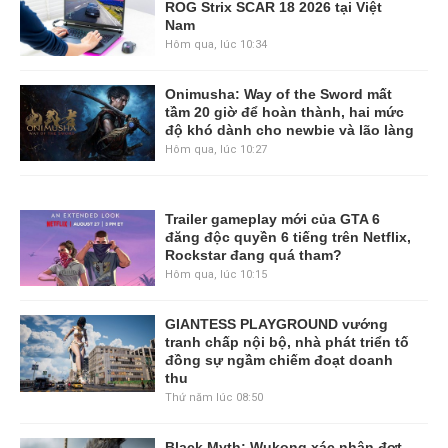
ROG Strix SCAR 18 2026 tại Việt
Nam
Hôm qua, lúc 10:34
Onimusha: Way of the Sword mất
tầm 20 giờ để hoàn thành, hai mức
độ khó dành cho newbie và lão làng
Hôm qua, lúc 10:27
Trailer gameplay mới của GTA 6
đăng độc quyền 6 tiếng trên Netflix,
Rockstar đang quá tham?
Hôm qua, lúc 10:15
GIANTESS PLAYGROUND vướng
tranh chấp nội bộ, nhà phát triển tố
đồng sự ngầm chiếm đoạt doanh
thu
Thứ năm lúc 08:50
Black Myth: Wukong xác nhận đợt