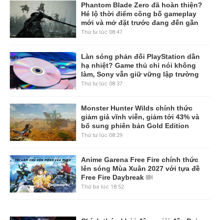
Phantom Blade Zero đã hoàn thiện?
Hé lộ thời điểm công bố gameplay
mới và mở đặt trước đang đến gần
Thứ tư lúc 08:47
Làn sóng phản đối PlayStation dần
hạ nhiệt? Game thủ chỉ nói không
làm, Sony vẫn giữ vững lập trường
Thứ tư lúc 08:37
Monster Hunter Wilds chính thức
giảm giá vĩnh viễn, giảm tới 43% và
bổ sung phiên bản Gold Edition
Thứ tư lúc 08:29
Anime Garena Free Fire chính thức
lên sóng Mùa Xuân 2027 với tựa đề
Free Fire Daybreak
Thứ ba lúc 18:52