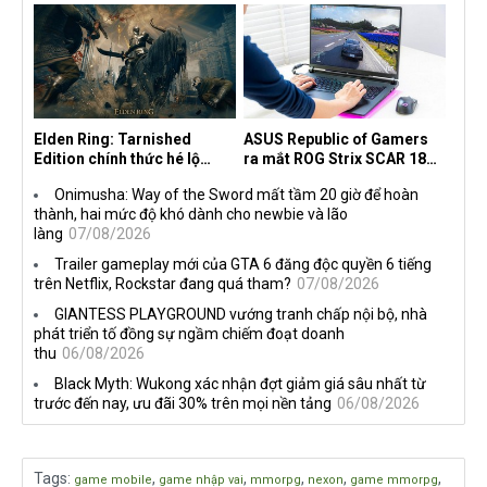
the Machine
Elden Ring: Tarnished
ASUS Republic of Gamers
Edition chính thức hé lộ
ra mắt ROG Strix SCAR 18
nghề nghiệp mới siêu "ngầu"
2026 tại Việt Nam
Onimusha: Way of the Sword mất tầm 20 giờ để hoàn
thành, hai mức độ khó dành cho newbie và lão
làng
07/08/2026
Trailer gameplay mới của GTA 6 đăng độc quyền 6 tiếng
trên Netflix, Rockstar đang quá tham?
07/08/2026
GIANTESS PLAYGROUND vướng tranh chấp nội bộ, nhà
phát triển tố đồng sự ngầm chiếm đoạt doanh
thu
06/08/2026
Black Myth: Wukong xác nhận đợt giảm giá sâu nhất từ
trước đến nay, ưu đãi 30% trên mọi nền tảng
06/08/2026
Tags
:
,
,
,
,
,
game mobile
game nhập vai
mmorpg
nexon
game mmorpg