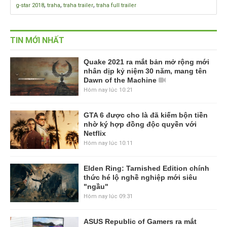
,
,
,
g-star 2018
traha
traha trailer
traha full trailer
TIN MỚI NHẤT
Quake 2021 ra mắt bản mở rộng mới
nhân dịp kỷ niệm 30 năm, mang tên
Dawn of the Machine
Hôm nay lúc 10:21
GTA 6 được cho là đã kiếm bộn tiền
nhờ ký hợp đồng độc quyền với
Netflix
Hôm nay lúc 10:11
Elden Ring: Tarnished Edition chính
thức hé lộ nghề nghiệp mới siêu
"ngầu"
Hôm nay lúc 09:31
ASUS Republic of Gamers ra mắt