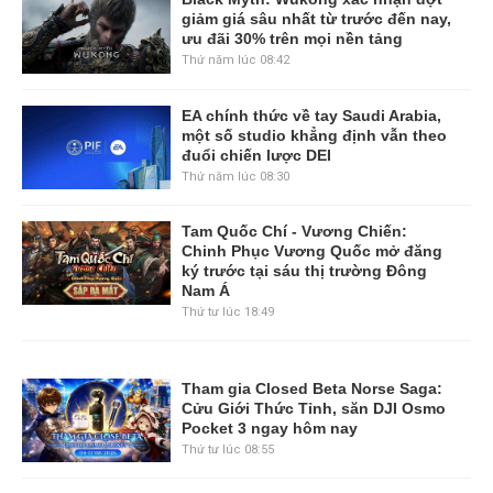
giảm giá sâu nhất từ trước đến nay,
ưu đãi 30% trên mọi nền tảng
Thứ năm lúc 08:42
EA chính thức về tay Saudi Arabia,
một số studio khẳng định vẫn theo
đuổi chiến lược DEI
Thứ năm lúc 08:30
Tam Quốc Chí - Vương Chiến:
Chinh Phục Vương Quốc mở đăng
ký trước tại sáu thị trường Đông
Nam Á
Thứ tư lúc 18:49
Tham gia Closed Beta Norse Saga:
Cửu Giới Thức Tỉnh, săn DJI Osmo
Pocket 3 ngay hôm nay
Thứ tư lúc 08:55