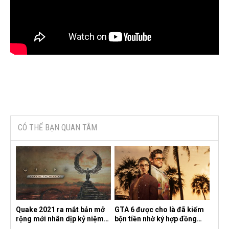
CÓ THỂ BẠN QUAN TÂM
Quake 2021 ra mắt bản mở
GTA 6 được cho là đã kiếm
rộng mới nhân dịp kỷ niệm
bộn tiền nhờ ký hợp đồng
30 năm, mang tên Dawn of
độc quyền với Netflix