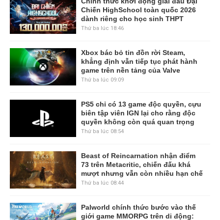
Chính thức khởi động giải đấu Đại
Chiến HighSchool toàn quốc 2026
dành riêng cho học sinh THPT
Thứ ba lúc 18:46
Xbox bác bỏ tin đồn rời Steam,
khẳng định vẫn tiếp tục phát hành
game trên nền tảng của Valve
Thứ ba lúc 09:09
PS5 chỉ có 13 game độc quyền, cựu
biên tập viên IGN lại cho rằng độc
quyền không còn quá quan trọng
Thứ ba lúc 08:54
Beast of Reincarnation nhận điểm
73 trên Metacritic, chiến đấu khá
mượt nhưng vẫn còn nhiều hạn chế
Thứ ba lúc 08:44
Palworld chính thức bước vào thế
giới game MMORPG trên di động: