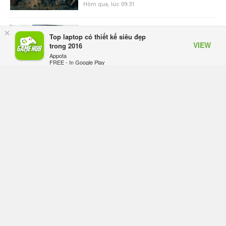
Hôm qua, lúc 09:31
ASUS Republic of Gamers ra mắt
×
Top laptop có thiết kế siêu đẹp
ROG Strix SCAR 18 2026 tại Việt
VIEW
trong 2016
Nam
Appota
Thứ sáu lúc 10:34
FREE - In Google Play
Onimusha: Way of the Sword mất
tầm 20 giờ để hoàn thành, hai mức
độ khó dành cho newbie và lão làng
Thứ sáu lúc 10:27
Trailer gameplay mới của GTA 6
đăng độc quyền 6 tiếng trên Netflix,
Rockstar đang quá tham?
Thứ sáu lúc 10:15
GIANTESS PLAYGROUND vướng
tranh chấp nội bộ, nhà phát triển tố
đồng sự ngầm chiếm đoạt doanh
thu