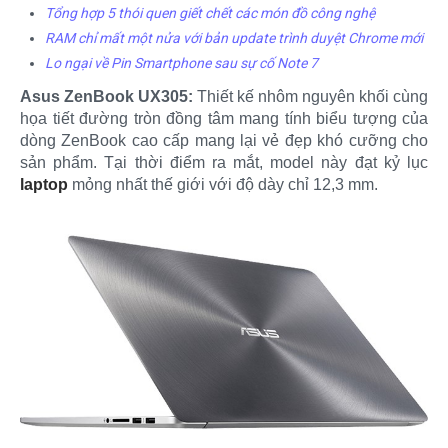
Tổng hợp 5 thói quen giết chết các món đồ công nghệ
RAM chỉ mất một nửa với bản update trình duyệt Chrome mới
Lo ngại về Pin Smartphone sau sự cố Note 7
Asus ZenBook UX305:
Thiết kế nhôm nguyên khối cùng
họa tiết đường tròn đồng tâm mang tính biểu tượng của
dòng ZenBook cao cấp mang lại vẻ đẹp khó cưỡng cho
sản phẩm. Tại thời điểm ra mắt, model này đạt kỷ lục
laptop
mỏng nhất thế giới với độ dày chỉ 12,3 mm.