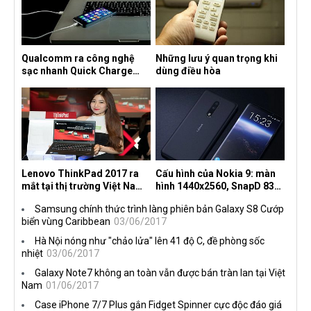
Qualcomm ra công nghệ
Những lưu ý quan trọng khi
sạc nhanh Quick Charge
dùng điều hòa
4.0+
Lenovo ThinkPad 2017 ra
Cấu hình của Nokia 9: màn
mắt tại thị trường Việt Nam,
hình 1440x2560, SnapD 835,
giá từ 27 triệu đồng
camera kép 13MP, 4G RAM
Samsung chính thức trình làng phiên bản Galaxy S8 Cướp
biển vùng Caribbean
03/06/2017
Hà Nội nóng như "chảo lửa" lên 41 độ C, đề phòng sốc
nhiệt
03/06/2017
Galaxy Note7 không an toàn vẫn được bán tràn lan tại Việt
Nam
01/06/2017
Case iPhone 7/7 Plus gắn Fidget Spinner cực độc đáo giá