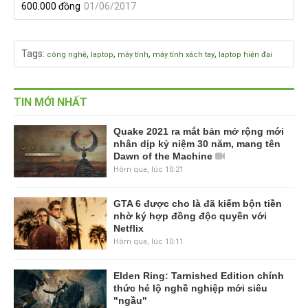
600.000 đồng
01/06/2017
Tags
:
,
,
,
,
công nghệ
laptop
máy tính
máy tính xách tay
laptop hiện đại
TIN MỚI NHẤT
Quake 2021 ra mắt bản mở rộng mới
nhân dịp kỷ niệm 30 năm, mang tên
Dawn of the Machine
Hôm qua, lúc 10:21
GTA 6 được cho là đã kiếm bộn tiền
nhờ ký hợp đồng độc quyền với
Netflix
Hôm qua, lúc 10:11
Elden Ring: Tarnished Edition chính
thức hé lộ nghề nghiệp mới siêu
"ngầu"