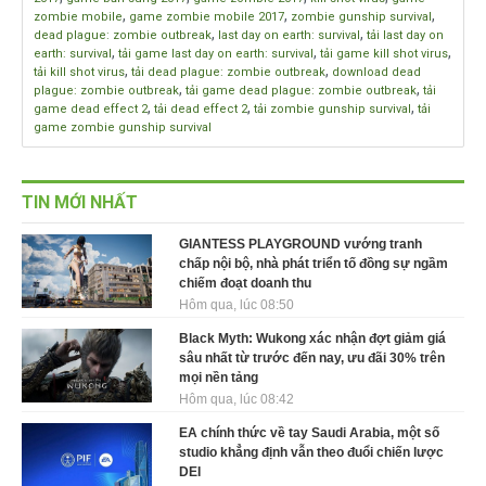
,
,
,
zombie mobile
game zombie mobile 2017
zombie gunship survival
,
,
dead plague: zombie outbreak
last day on earth: survival
tải last day on
,
,
,
earth: survival
tải game last day on earth: survival
tải game kill shot virus
,
,
tải kill shot virus
tải dead plague: zombie outbreak
download dead
,
,
plague: zombie outbreak
tải game dead plague: zombie outbreak
tải
,
,
,
game dead effect 2
tải dead effect 2
tải zombie gunship survival
tải
game zombie gunship survival
TIN MỚI NHẤT
GIANTESS PLAYGROUND vướng tranh
chấp nội bộ, nhà phát triển tố đồng sự ngầm
chiếm đoạt doanh thu
Hôm qua, lúc 08:50
Black Myth: Wukong xác nhận đợt giảm giá
sâu nhất từ trước đến nay, ưu đãi 30% trên
mọi nền tảng
Hôm qua, lúc 08:42
EA chính thức về tay Saudi Arabia, một số
studio khẳng định vẫn theo đuổi chiến lược
DEI