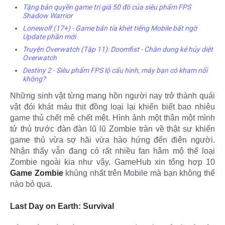
Tặng bản quyền game trị giá 50 đô của siêu phẩm FPS
Shadow Warrior
Lonewolf (17+) - Game bắn tỉa khét tiếng Mobile bất ngờ
Update phần mới
Truyện Overwatch (Tập 11): Doomfist - Chân dung kẻ hủy diệt
Overwatch
Destiny 2 - Siêu phẩm FPS lộ cấu hình, máy bạn có kham nổi
không?
Những sinh vật từng mang hồn người nay trở thành quái
vật đói khát máu thịt đồng loại lại khiến biết bao nhiêu
game thủ chết mê chết mệt. Hình ảnh một thân một mình
tử thủ trước đàn đàn lũ lũ Zombie tràn về thật sự khiến
game thủ vừa sợ hãi vừa hào hứng đến điên người.
Nhận thấy vẫn đang có rất nhiều fan hâm mộ thể loại
Zombie ngoài kia như vậy, GameHub xin tổng hợp 10
Game Zombie
khủng nhất trên Mobile mà bạn không thể
nào bỏ qua.
Last Day on Earth: Survival