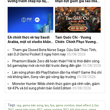
vướng tranh chấp nội bộ,
nhận đợt giảm giá sâu nhất
nhà phát triển tố đồng sự
từ trước đến nay, ưu đãi 30%
ngầm chiếm đoạt doanh thu
trên mọi nền tảng
EA chính thức về tay Saudi
Tam Quốc Chí - Vương
Arabia, một số studio khẳng
Chiến: Chinh Phục Vương
định vẫn theo đuổi chiến
Quốc mở đăng ký trước tại
Tham gia Closed Beta Norse Saga: Cửu Giới Thức Tỉnh,
lược DEI
sáu thị trường Đông Nam Á
săn DJI Osmo Pocket 3 ngay hôm nay
05/08/2026
Phantom Blade Zero đã hoàn thiện? Hé lộ thời điểm công
bố gameplay mới và mở đặt trước đang đến gần
05/08/2026
Làn sóng phản đối PlayStation dần hạ nhiệt? Game thủ chỉ
nói không làm, Sony vẫn giữ vững lập trường
05/08/2026
Monster Hunter Wilds chính thức giảm giá vĩnh viễn, giảm
tới 43% và bổ sung phiên bản Gold Edition
05/08/2026
Tags
:
,
,
,
,
,
,
rpg
game bắn súng
tps
fps
game zombie
dead effect 2
fps
,
,
,
,
2017
game bắn súng 2017
game zombie 2017
kill shot virus
game