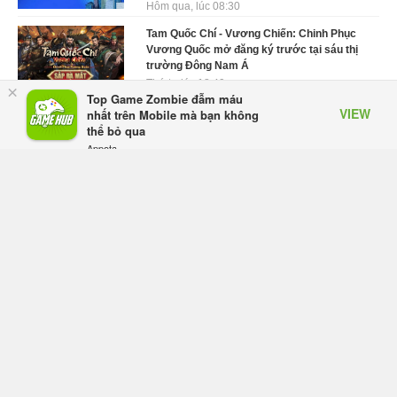
Hôm qua, lúc 08:30
Tam Quốc Chí - Vương Chiến: Chinh Phục
Vương Quốc mở đăng ký trước tại sáu thị
trường Đông Nam Á
Thứ tư lúc 18:49
×
Top Game Zombie đẫm máu
VIEW
Tham gia Closed Beta Norse Saga: Cửu
nhất trên Mobile mà bạn không
Giới Thức Tỉnh, săn DJI Osmo Pocket 3
thể bỏ qua
ngay hôm nay
Appota
FREE - In Google Play
Thứ tư lúc 08:55
Phantom Blade Zero đã hoàn thiện? Hé lộ
thời điểm công bố gameplay mới và mở đặt
trước đang đến gần
Thứ tư lúc 08:47
Làn sóng phản đối PlayStation dần hạ
nhiệt? Game thủ chỉ nói không làm, Sony
vẫn giữ vững lập trường
Thứ tư lúc 08:37
Monster Hunter Wilds chính thức giảm giá
vĩnh viễn, giảm tới 43% và bổ sung phiên
bản Gold Edition