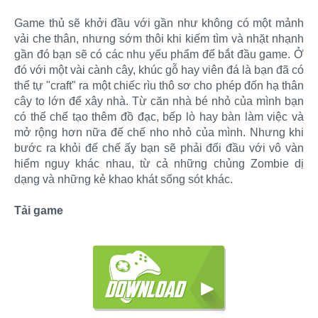
Game thủ sẽ khởi đầu với gần như không có một mảnh
vải che thân, nhưng sớm thôi khi kiếm tìm và nhặt nhạnh
gần đó bạn sẽ có các nhu yếu phẩm để bắt đầu game. Ở
đó với một vài cành cây, khúc gỗ hay viên đá là bạn đã có
thể tự "craft" ra một chiếc rìu thô sơ cho phép đốn hạ thân
cây to lớn để xây nhà. Từ căn nhà bé nhỏ của mình bạn
có thể chế tạo thêm đồ đạc, bếp lò hay bàn làm việc và
mở rộng hơn nữa đế chế nho nhỏ của mình. Nhưng khi
bước ra khỏi đế chế ấy bạn sẽ phải đối đầu với vô vàn
hiểm nguy khác nhau, từ cả những chủng Zombie dị
dạng và những kẻ khao khát sống sót khác.
Tải game