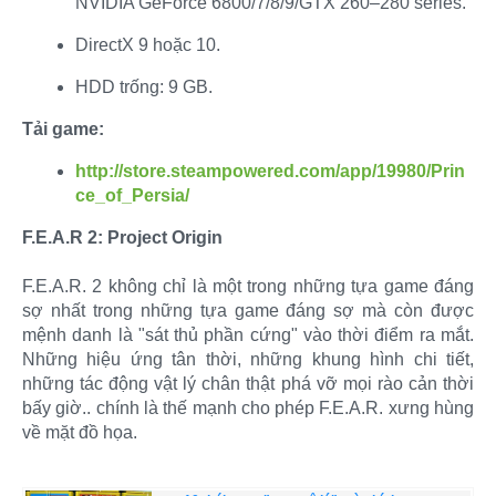
NVIDIA GeForce 6800/7/8/9/GTX 260–280 series.​
DirectX 9 hoặc 10.​
HDD trống: 9 GB.​
Tải game:
http://store.steampowered.com/app/19980/Prin
ce_of_Persia/
F.E.A.R 2: Project Origin
F.E.A.R. 2 không chỉ là một trong những tựa game đáng
sợ nhất trong những tựa game đáng sợ mà còn được
mệnh danh là "sát thủ phần cứng" vào thời điểm ra mắt.
Những hiệu ứng tân thời, những khung hình chi tiết,
những tác động vật lý chân thật phá vỡ mọi rào cản thời
bấy giờ.. chính là thế mạnh cho phép F.E.A.R. xưng hùng
về mặt đồ họa.