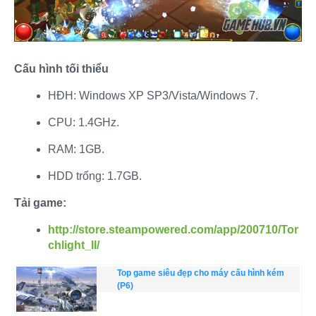
Cấu hình tối thiểu
HĐH: Windows XP SP3/Vista/Windows 7.​
CPU: 1.4GHz.​
RAM: 1GB.​
HDD trống: 1.7GB.​
Tải game:
http://store.steampowered.com/app/200710/Tor
chlight_II/
Top game siêu đẹp cho máy cấu hình kém
(P6)