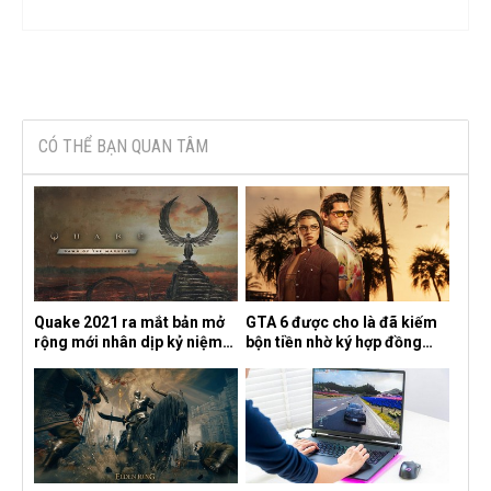
CÓ THỂ BẠN QUAN TÂM
Quake 2021 ra mắt bản mở
GTA 6 được cho là đã kiếm
rộng mới nhân dịp kỷ niệm
bộn tiền nhờ ký hợp đồng
30 năm, mang tên Dawn of
độc quyền với Netflix
the Machine