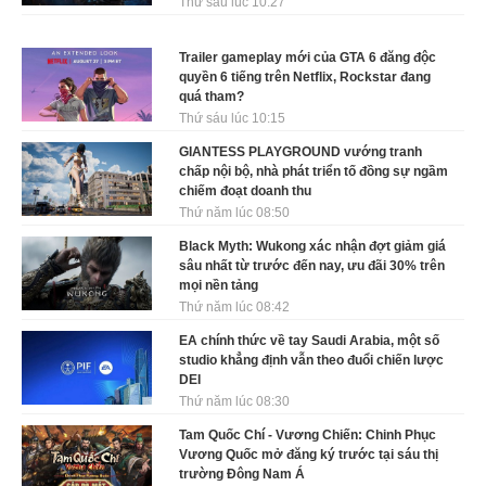
Thứ sáu lúc 10:27
Trailer gameplay mới của GTA 6 đăng độc
quyền 6 tiếng trên Netflix, Rockstar đang
quá tham?
Thứ sáu lúc 10:15
GIANTESS PLAYGROUND vướng tranh
chấp nội bộ, nhà phát triển tố đồng sự ngầm
chiếm đoạt doanh thu
Thứ năm lúc 08:50
Black Myth: Wukong xác nhận đợt giảm giá
sâu nhất từ trước đến nay, ưu đãi 30% trên
mọi nền tảng
Thứ năm lúc 08:42
EA chính thức về tay Saudi Arabia, một số
studio khẳng định vẫn theo đuổi chiến lược
DEI
Thứ năm lúc 08:30
Tam Quốc Chí - Vương Chiến: Chinh Phục
Vương Quốc mở đăng ký trước tại sáu thị
trường Đông Nam Á