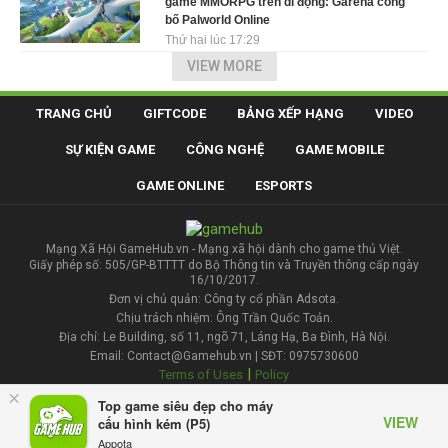
game MMORPG trên di động: Garena công
bố Palworld Online
Thứ hai lúc 17:29
VIEW MORE
TRANG CHỦ
GIFTCODE
BẢNG XẾP HẠNG
VIDEO
SỰ KIỆN GAME
CÔNG NGHỆ
GAME MOBILE
GAME ONLINE
ESPORTS
Mạng Xã Hội GameHub.vn - Mạng xã hội dành cho game thủ Việt.
Giấy phép số: 505/GP-BTTTT do Bộ Thông tin và Truyền thông cấp ngày
16/10/2017.
Đơn vị chủ quản: Công ty cổ phần Adsota.
Chịu trách nhiệm: Ông Trần Quốc Toản.
Địa chỉ: Le Building, số 11, ngõ 71, Láng Hạ, Ba Đình, Hà Nội.
Email: Contact@Gamehub.vn | SĐT: 0975730600
|
Terms of Uses
Policy
×
Top game siêu đẹp cho máy
Liên hệ đăng bài
VIEW
cấu hình kém (P5)
Appota