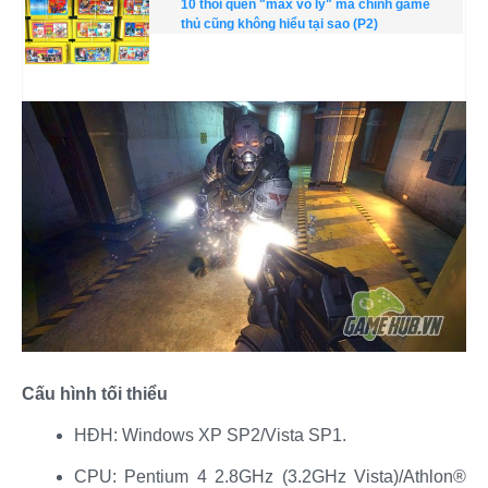
10 thói quen "max vô lý" mà chính game
thủ cũng không hiểu tại sao (P2)
Cấu hình tối thiểu
HĐH: Windows XP SP2/Vista SP1.​
CPU: Pentium 4 2.8GHz (3.2GHz Vista)/Athlon®