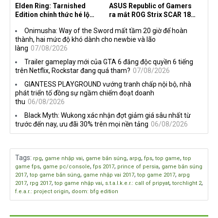
Elden Ring: Tarnished
ASUS Republic of Gamers
Edition chính thức hé lộ
ra mắt ROG Strix SCAR 18
nghề nghiệp mới siêu "ngầu"
2026 tại Việt Nam
Onimusha: Way of the Sword mất tầm 20 giờ để hoàn
thành, hai mức độ khó dành cho newbie và lão
làng
07/08/2026
Trailer gameplay mới của GTA 6 đăng độc quyền 6 tiếng
trên Netflix, Rockstar đang quá tham?
07/08/2026
GIANTESS PLAYGROUND vướng tranh chấp nội bộ, nhà
phát triển tố đồng sự ngầm chiếm đoạt doanh
thu
06/08/2026
Black Myth: Wukong xác nhận đợt giảm giá sâu nhất từ
trước đến nay, ưu đãi 30% trên mọi nền tảng
06/08/2026
Tags
:
,
,
,
,
,
,
rpg
game nhập vai
game bắn súng
arpg
fps
top game
top
,
,
,
,
game fps
game pc/console
fps 2017
prince of persia
game bắn súng
,
,
,
,
2017
top game bắn súng
game nhập vai 2017
top game 2017
arpg
,
,
,
,
,
2017
rpg 2017
top game nhập vai
s.t.a.l.k.e.r.: call of pripyat
torchlight 2
,
f.e.a.r.: project origin
doom: bfg edition