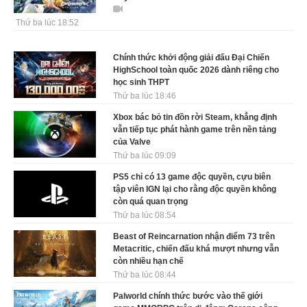
Thứ ba lúc 18:52
Chính thức khởi động giải đấu Đại Chiến
HighSchool toàn quốc 2026 dành riêng cho
học sinh THPT
Thứ ba lúc 18:46
Xbox bác bỏ tin đồn rời Steam, khẳng định
vẫn tiếp tục phát hành game trên nền tảng
của Valve
Thứ ba lúc 09:09
PS5 chỉ có 13 game độc quyền, cựu biên
tập viên IGN lại cho rằng độc quyền không
còn quá quan trọng
Thứ ba lúc 08:54
Beast of Reincarnation nhận điểm 73 trên
Metacritic, chiến đấu khá mượt nhưng vẫn
còn nhiều hạn chế
Thứ ba lúc 08:44
Palworld chính thức bước vào thế giới