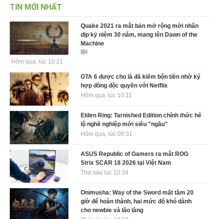
TIN MỚI NHẤT
Quake 2021 ra mắt bản mở rộng mới nhân
dịp kỷ niệm 30 năm, mang tên Dawn of the
Machine
Hôm qua, lúc 10:21
GTA 6 được cho là đã kiếm bộn tiền nhờ ký
hợp đồng độc quyền với Netflix
Hôm qua, lúc 10:11
Elden Ring: Tarnished Edition chính thức hé
lộ nghề nghiệp mới siêu "ngầu"
Hôm qua, lúc 09:31
ASUS Republic of Gamers ra mắt ROG
Strix SCAR 18 2026 tại Việt Nam
Thứ sáu lúc 10:34
Onimusha: Way of the Sword mất tầm 20
giờ để hoàn thành, hai mức độ khó dành
cho newbie và lão làng