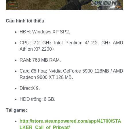
Cấu hình tối thiểu
HĐH: Windows XP SP2.​
CPU: 2.2 GHz Intel Pentium 4/ 2.2. GHz AMD
Athlon XP 2200+.​
RAM: 768 MB RAM.​
Card đồ họa: Nvidia GeForce 5900 128MB / AMD
Radeon 9600 XT 128 MB.​
DirectX 9.​
HDD trống: 6 GB.​
Tải game:
http://store.steampowered.com/app/41700/STA
LKER_Call_of_Pripyat/