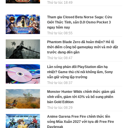
Thứ tư lúc 18:49
Tham gia Closed Beta Norse Saga: Cửu
Giới Thức Tỉnh, săn DJI Osmo Pocket 3
ngay hôm nay
Thứ tư lúc 08:55
Phantom Blade Zero đã hoàn thiện? Hé lộ
thời điểm công bố gameplay mới và mở đặt
trước đang đến gần
Thứ tư lúc 08:47
Làn sóng phản đối PlayStation dần hạ
nhiệt? Game thủ chỉ nói không làm, Sony
vẫn giữ vững lập trường
Thứ tư lúc 08:37
Monster Hunter Wilds chính thức giảm giá
vĩnh viễn, giảm tới 43% và bổ sung phiên
bản Gold Edition
Thứ tư lúc 08:29
Anime Garena Free Fire chính thức lên
sóng Mùa Xuân 2027 với tựa đề Free Fire
Daybreak