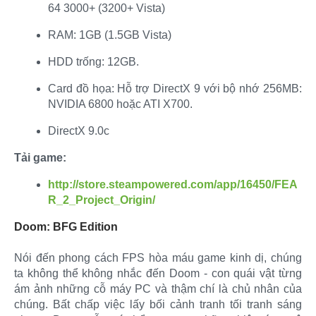
64 3000+ (3200+ Vista)​
RAM: 1GB (1.5GB Vista)​
HDD trống: 12GB.​
Card đồ họa: Hỗ trợ DirectX 9 với bộ nhớ 256MB:
NVIDIA 6800 hoặc ATI X700.​
DirectX 9.0c​
Tải game:
http://store.steampowered.com/app/16450/FEA
R_2_Project_Origin/
Doom: BFG Edition
Nói đến phong cách FPS hòa máu game kinh dị, chúng
ta không thể không nhắc đến Doom - con quái vật từng
ám ảnh những cỗ máy PC và thậm chí là chủ nhân của
chúng. Bất chấp việc lấy bối cảnh tranh tối tranh sáng