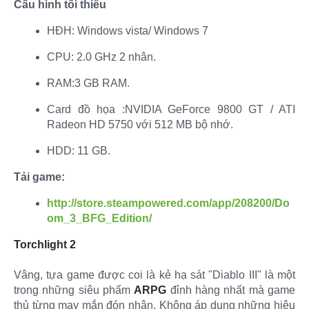
Cấu hình tối thiểu
HĐH: Windows vista/ Windows 7​
CPU: 2.0 GHz 2 nhân.​
RAM:3 GB RAM.​
Card đồ họa :NVIDIA GeForce 9800 GT / ATI
Radeon HD 5750 với 512 MB bộ nhớ.​
HDD: 11 GB.​
Tải game:
http://store.steampowered.com/app/208200/Do
om_3_BFG_Edition/
Torchlight 2
Vâng, tựa game được coi là kẻ hạ sát "Diablo III" là một
trong những siêu phẩm
ARPG
đỉnh hàng nhất mà game
thủ từng may mắn đón nhận. Không áp dụng những hiệu