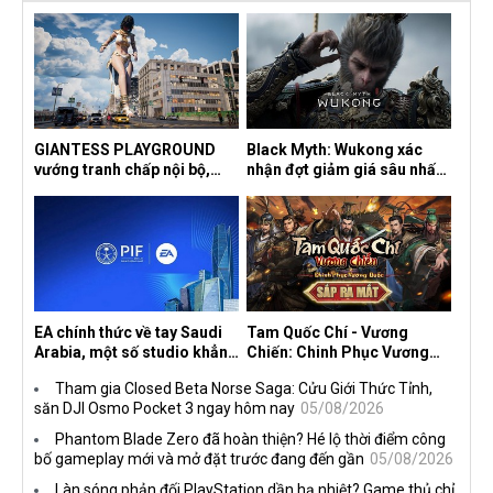
GIANTESS PLAYGROUND
Black Myth: Wukong xác
vướng tranh chấp nội bộ,
nhận đợt giảm giá sâu nhất
nhà phát triển tố đồng sự
từ trước đến nay, ưu đãi 30%
ngầm chiếm đoạt doanh thu
trên mọi nền tảng
EA chính thức về tay Saudi
Tam Quốc Chí - Vương
Arabia, một số studio khẳng
Chiến: Chinh Phục Vương
định vẫn theo đuổi chiến
Quốc mở đăng ký trước tại
Tham gia Closed Beta Norse Saga: Cửu Giới Thức Tỉnh,
lược DEI
sáu thị trường Đông Nam Á
săn DJI Osmo Pocket 3 ngay hôm nay
05/08/2026
Phantom Blade Zero đã hoàn thiện? Hé lộ thời điểm công
bố gameplay mới và mở đặt trước đang đến gần
05/08/2026
Làn sóng phản đối PlayStation dần hạ nhiệt? Game thủ chỉ