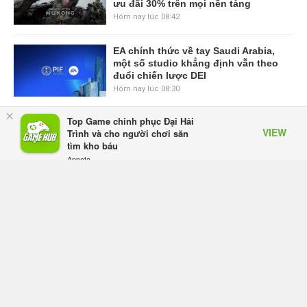
ưu đãi 30% trên mọi nền tảng
Hôm nay lúc 08:42
EA chính thức về tay Saudi Arabia,
một số studio khẳng định vẫn theo
đuổi chiến lược DEI
Hôm nay lúc 08:30
×
Top Game chinh phục Đại Hải
Tam Quốc Chí - Vương Chiến:
VIEW
Trình và cho người chơi săn
Chinh Phục Vương Quốc mở đăng
tìm kho báu
ký trước tại sáu thị trường Đông
Appota
Nam Á
FREE - In Google Play
Hôm qua, lúc 18:49
Tham gia Closed Beta Norse Saga:
Cửu Giới Thức Tỉnh, săn DJI Osmo
Pocket 3 ngay hôm nay
Hôm qua, lúc 08:55
Phantom Blade Zero đã hoàn thiện?
Hé lộ thời điểm công bố gameplay