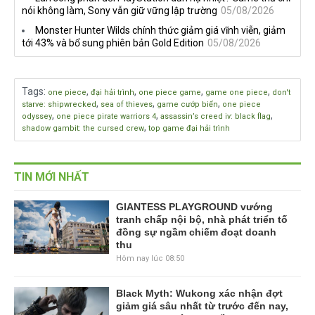
nói không làm, Sony vẫn giữ vững lập trường
05/08/2026
Monster Hunter Wilds chính thức giảm giá vĩnh viễn, giảm
tới 43% và bổ sung phiên bản Gold Edition
05/08/2026
Tags
:
,
,
,
,
one piece
đại hải trình
one piece game
game one piece
don't
,
,
,
starve: shipwrecked
sea of thieves
game cướp biển
one piece
,
,
,
odyssey
one piece pirate warriors 4
assassin’s creed iv: black flag
,
shadow gambit: the cursed crew
top game đại hải trình
TIN MỚI NHẤT
GIANTESS PLAYGROUND vướng
tranh chấp nội bộ, nhà phát triển tố
đồng sự ngầm chiếm đoạt doanh
thu
Hôm nay lúc 08:50
Black Myth: Wukong xác nhận đợt
giảm giá sâu nhất từ trước đến nay,