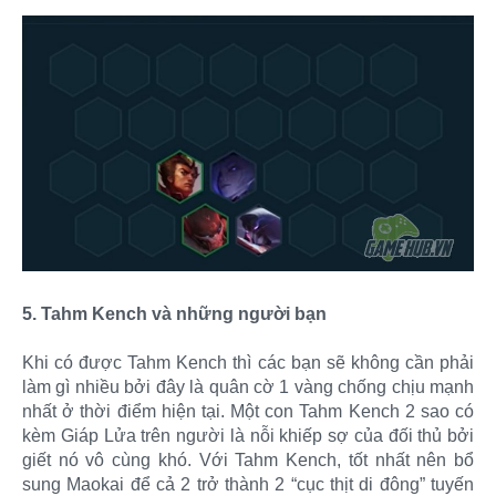
5. Tahm Kench và những người bạn
Khi có được Tahm Kench thì các bạn sẽ không cần phải
làm gì nhiều bởi đây là quân cờ 1 vàng chống chịu mạnh
nhất ở thời điểm hiện tại. Một con Tahm Kench 2 sao có
kèm Giáp Lửa trên người là nỗi khiếp sợ của đối thủ bởi
giết nó vô cùng khó. Với Tahm Kench, tốt nhất nên bổ
sung Maokai để cả 2 trở thành 2 “cục thịt di đông” tuyến