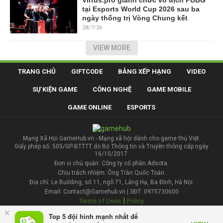
tại Esports World Cup 2026 sau ba
ngày thống trị Vòng Chung kết
28/7/26
VIEW MORE
TRANG CHỦ
GIFTCODE
BẢNG XẾP HẠNG
VIDEO
SỰ KIỆN GAME
CÔNG NGHỆ
GAME MOBILE
GAME ONLINE
ESPORTS
Mạng Xã Hội GameHub.vn - Mạng xã hội dành cho game thủ Việt.
Giấy phép số: 505/GP-BTTTT do Bộ Thông tin và Truyền thông cấp ngày
16/10/2017.
Đơn vị chủ quản: Công ty cổ phần Adsota.
Chịu trách nhiệm: Ông Trần Quốc Toản.
Địa chỉ: Le Building, số 11, ngõ 71, Láng Hạ, Ba Đình, Hà Nội.
Email: Contact@Gamehub.vn | SĐT: 0975730600
|
Terms of Uses
Policy
×
Top 5 đội hình mạnh nhất để
Liên hệ đăng bài