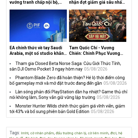
vướng tranh chấp nội bộ,
nhận đợt giảm giá sâu nhất
nhà phát triển tố đồng sự
từ trước đến nay, ưu đãi 30%
ngầm chiếm đoạt doanh thu
trên mọi nền tảng
EA chính thức về tay Saudi
Tam Quốc Chí - Vương
Arabia, một số studio khẳng
Chiến: Chinh Phục Vương
định vẫn theo đuổi chiến
Quốc mở đăng ký trước tại
Tham gia Closed Beta Norse Saga: Cửu Giới Thức Tỉnh,
lược DEI
sáu thị trường Đông Nam Á
săn DJI Osmo Pocket 3 ngay hôm nay
05/08/2026
Phantom Blade Zero đã hoàn thiện? Hé lộ thời điểm công
bố gameplay mới và mở đặt trước đang đến gần
05/08/2026
Làn sóng phản đối PlayStation dần hạ nhiệt? Game thủ chỉ
nói không làm, Sony vẫn giữ vững lập trường
05/08/2026
Monster Hunter Wilds chính thức giảm giá vĩnh viễn, giảm
tới 43% và bổ sung phiên bản Gold Edition
05/08/2026
Tags
:
,
,
,
,
,
lmht
cờ nhân phẩm
đấu trường chân lý
cờ liên minh
đtcl
hệ