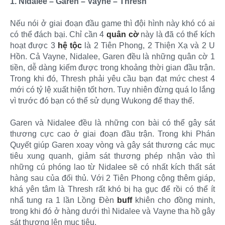
1. Nidalee – Garen – Vayne – Thresh
Nếu nói ở giai đoạn đầu game thì đội hình này khó có ai
có thể đách bại. Chỉ cần 4
quân cờ
này là đã có thể kích
hoạt được 3
hệ tộc
là 2 Tiên Phong, 2 Thiện Xạ và 2 U
Hồn. Cả Vayne, Nidalee, Garen đều là những quân cờ 1
tiền, dễ dàng kiếm được trong khoảng thời gian đầu trận.
Trong khi đó, Thresh phải yêu cầu bạn đạt mức chest 4
mới có tỷ lệ xuất hiện tốt hơn. Tuy nhiên đừng quá lo lắng
vì trước đó bạn có thể sử dụng Wukong để thay thế.
Garen và Nidalee đều là những con bài có thể gây sát
thương cực cao ở giai đoạn đầu trận. Trong khi Phán
Quyết giúp Garen xoay vòng và gây sát thương các mục
tiêu xung quanh, giảm sát thương phép nhận vào thì
những cú phóng lao từ Nidalee sẽ có nhất kích thất sát
hàng sau của đối thủ. Với 2 Tiên Phong cộng thêm giáp,
khá yên tâm là Thresh rất khó bị hạ gục để rồi có thể ít
nhẩ tung ra 1 lần Lồng Đèn
buff
khiên cho đồng minh,
trong khi đó ở hàng dưới thì Nidalee và Vayne tha hồ gây
sát thương lên mục tiêu.