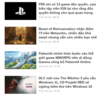
PS5 chỉ có 13 game độc quyền, cựu
biên tập viên IGN lại cho rằng độc
quyền không còn quá quan trọng
Thứ ba lúc 08:54
Beast of Reincarnation nhận điểm
73 trên Metacritic, chiến đấu khá
mượt nhưng vẫn còn nhiều hạn chế
Thứ ba lúc 08:44
Palworld chính thức bước vào thế
giới game MMORPG trên di động:
Garena công bố Palworld Online
Thứ hai lúc 17:29
DLC mới của The Witcher 3 yêu cầu
Windows 11, CD Projekt RED sẽ
ngừng kiểm thử trên Windows 10
Thứ hai lúc 10:35