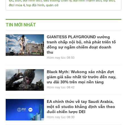
,
,
,
,
,
,
tộc
buff
đội hình đtcl
dau truong chan ly
đội hình mạnh đtcl
top đtcl
,
,
đtcl mùa 4
top đội hình
quân cờ
TIN MỚI NHẤT
GIANTESS PLAYGROUND vướng
tranh chấp nội bộ, nhà phát triển tố
đồng sự ngầm chiếm đoạt doanh
thu
Hôm nay lúc 08:50
Black Myth: Wukong xác nhận đợt
giảm giá sâu nhất từ trước đến nay,
ưu đãi 30% trên mọi nền tảng
Hôm nay lúc 08:42
EA chính thức về tay Saudi Arabia,
một số studio khẳng định vẫn theo
đuổi chiến lược DEI
Hôm nay lúc 08:30