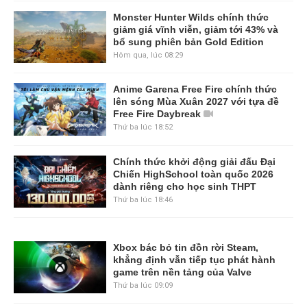
Monster Hunter Wilds chính thức
giảm giá vĩnh viễn, giảm tới 43% và
bổ sung phiên bản Gold Edition
Hôm qua, lúc 08:29
Anime Garena Free Fire chính thức
lên sóng Mùa Xuân 2027 với tựa đề
Free Fire Daybreak
Thứ ba lúc 18:52
Chính thức khởi động giải đấu Đại
Chiến HighSchool toàn quốc 2026
dành riêng cho học sinh THPT
Thứ ba lúc 18:46
Xbox bác bỏ tin đồn rời Steam,
khẳng định vẫn tiếp tục phát hành
game trên nền tảng của Valve
Thứ ba lúc 09:09