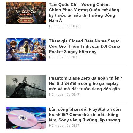
Tam Quốc Chí - Vương Chiến:
Chinh Phục Vương Quốc mở đăng
ký trước tại sáu thị trường Đông
Nam Á
Hôm qua, lúc 18:49
Tham gia Closed Beta Norse Saga:
Cửu Giới Thức Tỉnh, săn DJI Osmo
Pocket 3 ngay hôm nay
Hôm qua, lúc 08:55
Phantom Blade Zero đã hoàn thiện?
Hé lộ thời điểm công bố gameplay
mới và mở đặt trước đang đến gần
Hôm qua, lúc 08:47
Làn sóng phản đối PlayStation dần
hạ nhiệt? Game thủ chỉ nói không
làm, Sony vẫn giữ vững lập trường
Hôm qua, lúc 08:37