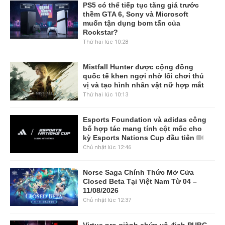
PS5 có thể tiếp tục tăng giá trước
thềm GTA 6, Sony và Microsoft
muốn tận dụng bom tấn của
Rockstar?
Thứ hai lúc 10:28
Mistfall Hunter được cộng đồng
quốc tế khen ngợi nhờ lối chơi thú
vị và tạo hình nhân vật nữ hợp mắt
Thứ hai lúc 10:13
Esports Foundation và adidas công
bố hợp tác mang tính cột mốc cho
kỳ Esports Nations Cup đầu tiên
Chủ nhật lúc 12:46
Norse Saga Chính Thức Mở Cửa
Closed Beta Tại Việt Nam Từ 04 –
11/08/2026
Chủ nhật lúc 12:37
Virtus.pro giành chức vô địch PUBG