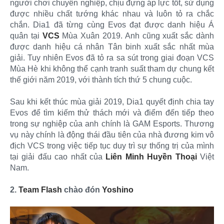
người chơi chuyên nghiệp, chịu đựng áp lực tốt, sử dụng
được nhiều chất tướng khác nhau và luôn tỏ ra chắc
chắn. Dia1 đã từng cùng Evos đạt được danh hiệu Á
quân tại
VCS
Mùa Xuân 2019. Anh cũng xuất sắc dành
được danh hiệu cá nhân Tân binh xuất sắc nhất mùa
giải. Tuy nhiên Evos đã tỏ ra sa sút trong giai đoạn VCS
Mùa Hè khi không thể cạnh tranh suất tham dự chung kết
thế giới năm 2019, với thành tích thứ 5 chung cuộc.
Sau khi kết thúc mùa giải 2019, Dia1 quyết định chia tay
Evos để tìm kiếm thử thách mới và điểm đến tiếp theo
trong sự nghiệp của anh chính là GAM Esports. Thương
vụ này chính là động thái đầu tiên của nhà đương kim vô
địch VCS trong việc tiếp tục duy trì sự thống trị của mình
tại giải đấu cao nhất của
Liên Minh Huyền Thoại
Việt
Nam.
2.
Team Flash
chào đón
Yoshino