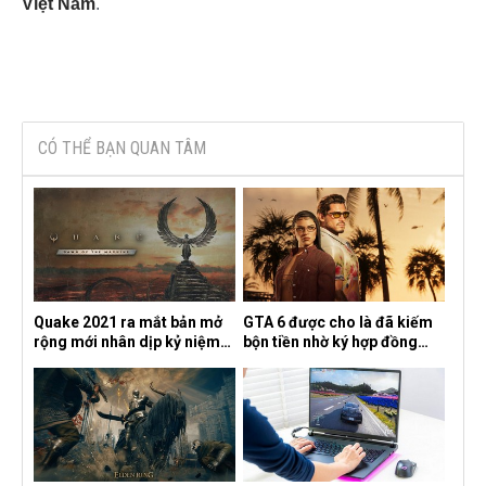
Việt Nam
.​
CÓ THỂ BẠN QUAN TÂM
Quake 2021 ra mắt bản mở
GTA 6 được cho là đã kiếm
rộng mới nhân dịp kỷ niệm
bộn tiền nhờ ký hợp đồng
30 năm, mang tên Dawn of
độc quyền với Netflix
the Machine