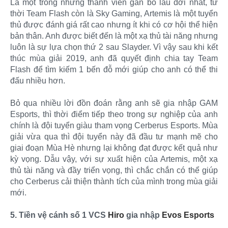
Là một trong những thành viên gắn bó lâu đời nhất, từ
thời Team Flash còn là Sky Gaming, Artemis là một tuyển
thủ được đánh giá rất cao nhưng ít khi có cơ hội thể hiện
bản thân. Anh được biết đến là một xạ thủ tài năng nhưng
luôn là sự lựa chọn thứ 2 sau Slayder. Vì vậy sau khi kết
thúc mùa giải 2019, anh đã quyết định chia tay Team
Flash để tìm kiếm 1 bến đỗ mới giúp cho anh có thể thi
đấu nhiều hơn.
Bỏ qua nhiều lời đồn đoán rằng anh sẽ gia nhập GAM
Esports, thì thời điểm tiếp theo trong sự nghiệp của anh
chính là đội tuyển giàu tham vọng Cerberus Esports. Mùa
giải vừa qua thì đội tuyển này đã đầu tư mạnh mẽ cho
giai đoạn Mùa Hè nhưng lại không đạt được kết quả như
kỳ vọng. Dẫu vậy, với sự xuất hiện của Artemis, một xạ
thủ tài năng và đầy triển vọng, thì chắc chắn có thể giúp
cho Cerberus cải thiện thành tích của mình trong mùa giải
mới.
5. Tiền vệ cánh số 1 VCS
Hiro
gia nhập
Evos Esports