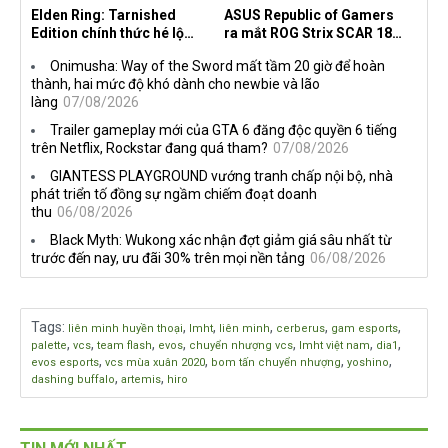
Elden Ring: Tarnished
ASUS Republic of Gamers
Edition chính thức hé lộ
ra mắt ROG Strix SCAR 18
nghề nghiệp mới siêu "ngầu"
2026 tại Việt Nam
Onimusha: Way of the Sword mất tầm 20 giờ để hoàn
thành, hai mức độ khó dành cho newbie và lão
làng
07/08/2026
Trailer gameplay mới của GTA 6 đăng độc quyền 6 tiếng
trên Netflix, Rockstar đang quá tham?
07/08/2026
GIANTESS PLAYGROUND vướng tranh chấp nội bộ, nhà
phát triển tố đồng sự ngầm chiếm đoạt doanh
thu
06/08/2026
Black Myth: Wukong xác nhận đợt giảm giá sâu nhất từ
trước đến nay, ưu đãi 30% trên mọi nền tảng
06/08/2026
Tags
:
,
,
,
,
,
liên minh huyền thoại
lmht
liên minh
cerberus
gam esports
,
,
,
,
,
,
,
palette
vcs
team flash
evos
chuyển nhượng vcs
lmht việt nam
dia1
,
,
,
,
evos esports
vcs mùa xuân 2020
bom tấn chuyển nhượng
yoshino
,
,
dashing buffalo
artemis
hiro