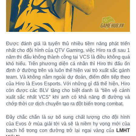
Được đánh giá là tuyển thủ nhiều tiềm năng phát triển
nhất cho đội hình của QTV Gaming, việc Hiro ra đi sau 1
năm thi đấu không thành công tại VCS là điều không quá
khó hiểu. Trên phương diện cá nhân thì Hiro thi đấu ổn
định ở đường trên và luôn thể hiện vai trò xuất sắc gánh
team. Và không nằm ngoài dự đoán, điểm đến tiếp theo
của Hiro là Evos Esports. Với những gì đã thể hiện, Hiro
còn được các BLV tặng cho biệt danh là “tiền vệ cánh
xuất sắc nhất VCS” khi anh có khả năng đi đường và
chớp thời cơ dịch chuyển tạo ra đột biến trong combat.
Đây chắc chắn là sự bổ sung chất lượng cho đội hình
của Evos ở mùa giải tới và sẽ là niềm hy vọng mới của
bạch hổ trong con đường trở lại ngai vàng của
LMHT