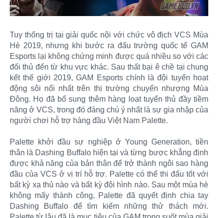
Tuy thống trị tại giải quốc nội với chức vô địch VCS Mùa
Hè 2019, nhưng khi bước ra đấu trường quốc tế GAM
Esports lại không chứng minh được quá nhiều so với các
đối thủ đến từ khu vực khác. Sau thất bại ê chề tại chung
kết thế giới 2019, GAM Esports chính là đội tuyển hoạt
động sôi nổi nhất trên thị trường chuyển nhượng Mùa
Đông. Họ đã bổ sung thêm hàng loạt tuyển thủ đầy tiềm
năng ở VCS, trong đó đáng chú ý nhất là sự gia nhập của
người chơi hỗ trợ hàng đầu Việt Nam Palette.
Palette khởi đầu sự nghiệp ở Young Generation, tiền
thân là Dashing Buffalo hiện tại và từng bược khẳng định
được khả năng của bản thân để trở thành ngôi sao hàng
đầu của VCS ở vị trí hỗ trợ. Palette có thể thi đấu tốt với
bất kỳ xạ thủ nào và bất kỳ đội hình nào. Sau một mùa hè
không mấy thành công, Palette đã quyết định chia tay
Dashing Buffalo để tìm kiếm những thử thách mới.
Palette từ lâu đã là mục tiêu của GAM trong suốt mùa giải