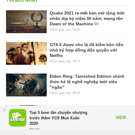
TIN MỚI NHẤT
Quake 2021 ra mắt bản mở rộng mới
nhân dịp kỷ niệm 30 năm, mang tên
Dawn of the Machine
Hôm qua, lúc 10:21
GTA 6 được cho là đã kiếm bộn tiền
nhờ ký hợp đồng độc quyền với
Netflix
Hôm qua, lúc 10:11
Elden Ring: Tarnished Edition chính
thức hé lộ nghề nghiệp mới siêu
"ngầu"
Hôm qua, lúc 09:31
ASUS Republic of Gamers ra mắt
×
Top 5 bom tấn chuyển nhượng
ROG Strix SCAR 18 2026 tại Việt
VIEW
trước thềm VCS Mùa Xuân
Nam
2020
Thứ sáu lúc 10:34
Appota
FREE - In Google Play