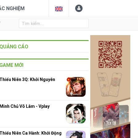
ẮC NGHIỆM
Y
QUẢNG CÁO
GAME MỚI
Thiếu Niên 3Q: Khởi Nguyên
Minh Chủ Võ Lâm - Vplay
Thiếu Niên Ca Hành: Khởi Động