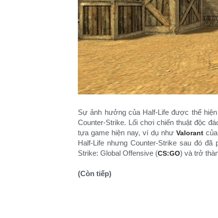
Sự ảnh hưởng của Half-Life được thể hiện
Counter-Strike. Lối chơi chiến thuật độc đ
tựa game hiện nay, ví dụ như
củ
Valorant
Half-Life nhưng Counter-Strike sau đó đã p
Strike: Global Offensive (
) và trở th
CS:GO
(Còn tiếp)