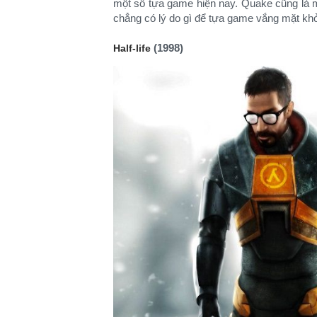
một số tựa game hiện nay. Quake cũng là mộ
chẳng có lý do gì để tựa game vắng mặt khỏ
(1998)
Half-life