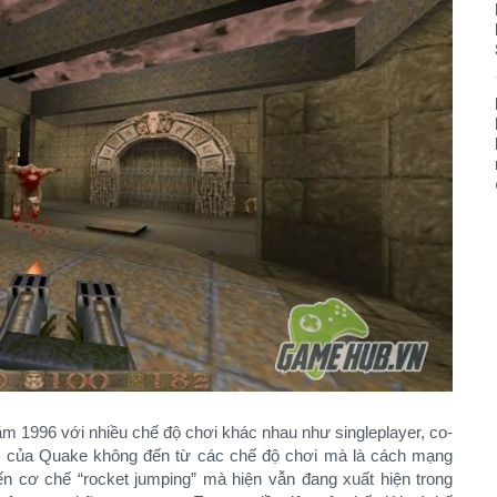
ăm 1996 với nhiều chế độ chơi khác nhau như singleplayer, co-
ới của Quake không đến từ các chế độ chơi mà là cách mạng
ến cơ chế “rocket jumping” mà hiện vẫn đang xuất hiện trong