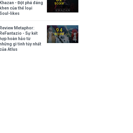
Khazan - Đột phá đáng
score
khen của thể loại
Soul-likes
Review Metaphor:
9.4
ReFantazio - Sự kết
score
hợp hoàn hảo từ
những gì tinh túy nhất
của Atlus