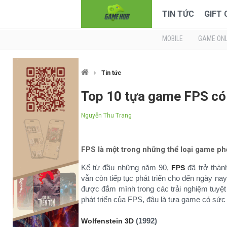
TIN TỨC
GIFT
MOBILE
GAME ONL
Tin tức
Top 10 tựa game FPS có 
Nguyễn Thu Trang
FPS là một trong những thể loại game phổ 
Kể từ đầu những năm 90,
đã trở thành
FPS
vẫn còn tiếp tục phát triển cho đến ngày n
được đắm mình trong các trải nghiệm tuyệt vờ
phát triển của FPS, đâu là tựa game có sứ
(1992)
Wolfenstein 3D