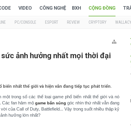
 CODE
VIDEO
CÔNG NGHỆ
BXH
CỘNG ĐỒNG
TR
INE
PC/CONSOLE
ESPORT
REVIEW
CRYPTORY
WALLAC
sức ảnh hưởng nhất mọi thời đại
biến nhất thế giới và hiện vẫn đang tiếp tục phát triển.
 một trong số các thể loại game phổ biến nhất thế giới và nó
ay. Các fan hâm mộ
góc nhìn thứ nhất vẫn đang
game bắn súng
i của Call of Duty, Battlefield... Vậy trong suốt nhiều thập kỷ
c ảnh hưởng lớn nhất?