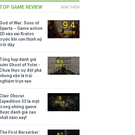
TOP GAME REVIEW
XEM THÊM
9.4
God of War: Sons of
Sparta – Game action
score
2D vào vai Kratos
trước khi cơn thịnh nộ
trỗi dậy
Tổng hợp đánh giá
8.6
sớm Ghost of Yotei -
score
Chưa thực sự đột phá
nhưng vẫn là trải
nghiệm trọn vẹn
Clair Obscur
9
Expedition 33 là một
score
trong những game
được đánh giá cao
nhất năm nay!
The First Berserker:
8.2