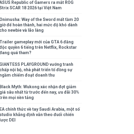
ASUS Republic of Gamers ra mắt ROG
Strix SCAR 18 2026 tại Việt Nam
Onimusha: Way of the Sword mất tầm 20
giờ để hoàn thành, hai mức độ khó dành
cho newbie và lão làng
Trailer gameplay mới của GTA 6 đăng
độc quyền 6 tiếng trên Netflix, Rockstar
đang quá tham?
GIANTESS PLAYGROUND vướng tranh
chấp nội bộ, nhà phát triển tố đồng sự
ngầm chiếm đoạt doanh thu
Black Myth: Wukong xác nhận đợt giảm
giá sâu nhất từ trước đến nay, ưu đãi 30%
trên mọi nền tảng
EA chính thức về tay Saudi Arabia, một số
studio khẳng định vẫn theo đuổi chiến
lược DEI