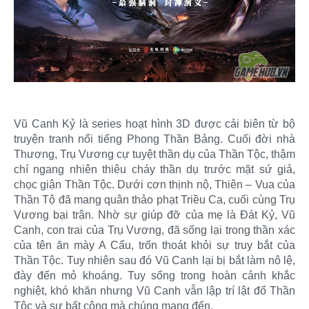
Vũ Canh Kỷ là series hoạt hình 3D được cải biên từ bộ
truyện tranh nổi tiếng Phong Thần Bảng. Cuối đời nhà
Thương, Trụ Vương cự tuyệt thần dụ của Thần Tộc, thậm
chí ngang nhiên thiêu cháy thần dụ trước mặt sứ giả,
chọc giận Thần Tộc. Dưới cơn thịnh nộ, Thiên – Vua của
Thần Tộ đã mang quân thảo phạt Triều Ca, cuối cùng Trụ
Vương bại trận. Nhờ sự giúp đỡ của mẹ là Đát Kỷ, Vũ
Canh, con trai của Trụ Vương, đã sống lại trong thần xác
của tên ăn mày A Cẩu, trốn thoát khỏi sự truy bắt của
Thần Tộc. Tuy nhiên sau đó Vũ Canh lại bị bắt làm nô lệ,
đày đến mỏ khoáng. Tuy sống trong hoàn cảnh khắc
nghiệt, khó khăn nhưng Vũ Canh vẫn lập trí lật đổ Thần
Tộc và sự bất công mà chúng mang đến.