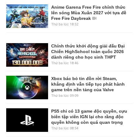
Anime Garena Free Fire chính thức
lên sóng Mùa Xuân 2027 với tựa đề
Free Fire Daybreak
Thứ ba lúc 18:52
Chính thức khởi động giải đấu Đại
Chiến HighSchool toàn quốc 2026
dành riêng cho học sinh THPT
Thứ ba lúc 18:46
Xbox bác bỏ tin đồn rời Steam,
khẳng định vẫn tiếp tục phát hành
game trên nền tảng của Valve
Thứ ba lúc 09:09
PS5 chỉ có 13 game độc quyền, cựu
biên tập viên IGN lại cho rằng độc
quyền không còn quá quan trọng
Thứ ba lúc 08:54