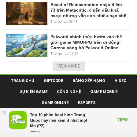
Beast of Reincarnation nhận điểm
73 trên Metacritic, chiến đấu khá
mượt nhưng vẫn còn nhiều hạn chế
Thứ ba lúc 08:44
Palworld chính thức bước vào thế
giới game MMORPG trên di động:
Garena công bố Palworld Online
Thứ hai lúc 17:29
VIEW MORE
TRANG CHỦ
GIFTCODE
BẢNG XẾP HẠNG
VIDEO
SỰ KIỆN GAME
CÔNG NGHỆ
GAME MOBILE
GAME ONLINE
ESPORTS
×
Top 10 phim hoạt hình Trung
VIEW
Quốc hay nên xem ít nhất một
Mạng Xã Hội GameHub.vn - Mạng xã hội dành cho game thủ Việt.
lần (P2)
Giấy phép số: 505/GP-BTTTT do Bộ Thông tin và Truyền thông cấp ngày
Appota
16/10/2017.
FREE - In Google Play