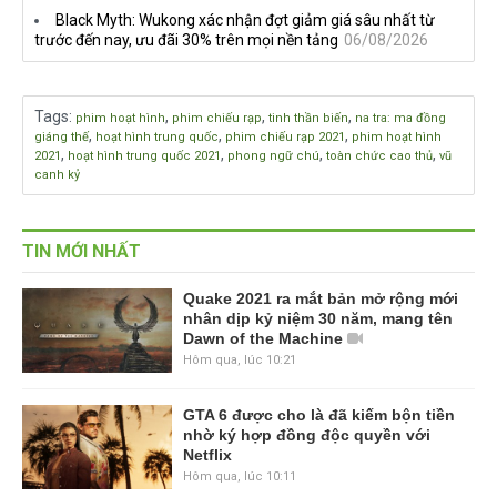
Black Myth: Wukong xác nhận đợt giảm giá sâu nhất từ
trước đến nay, ưu đãi 30% trên mọi nền tảng
06/08/2026
Tags
:
,
,
,
phim hoạt hình
phim chiếu rạp
tinh thần biến
na tra: ma đồng
,
,
,
giáng thế
hoạt hình trung quốc
phim chiếu rạp 2021
phim hoạt hình
,
,
,
,
2021
hoạt hình trung quốc 2021
phong ngữ chú
toàn chức cao thủ
vũ
canh kỷ
TIN MỚI NHẤT
Quake 2021 ra mắt bản mở rộng mới
nhân dịp kỷ niệm 30 năm, mang tên
Dawn of the Machine
Hôm qua, lúc 10:21
GTA 6 được cho là đã kiếm bộn tiền
nhờ ký hợp đồng độc quyền với
Netflix
Hôm qua, lúc 10:11