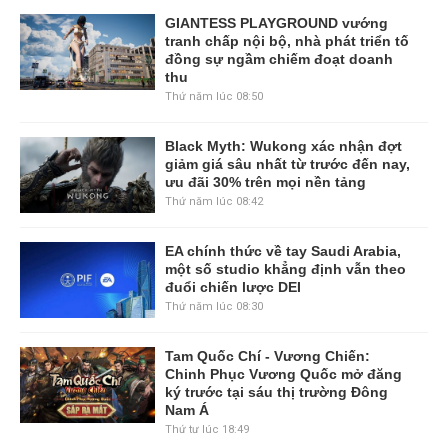
GIANTESS PLAYGROUND vướng
tranh chấp nội bộ, nhà phát triển tố
đồng sự ngầm chiếm đoạt doanh
thu
Thứ năm lúc 08:50
Black Myth: Wukong xác nhận đợt
giảm giá sâu nhất từ trước đến nay,
ưu đãi 30% trên mọi nền tảng
Thứ năm lúc 08:42
EA chính thức về tay Saudi Arabia,
một số studio khẳng định vẫn theo
đuổi chiến lược DEI
Thứ năm lúc 08:30
Tam Quốc Chí - Vương Chiến:
Chinh Phục Vương Quốc mở đăng
ký trước tại sáu thị trường Đông
Nam Á
Thứ tư lúc 18:49