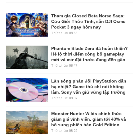
Tham gia Closed Beta Norse Saga:
Cửu Giới Thức Tỉnh, săn DJI Osmo
Pocket 3 ngay hôm nay
Thứ tư lúc 08:55
Phantom Blade Zero đã hoàn thiện?
Hé lộ thời điểm công bố gameplay
mới và mở đặt trước đang đến gần
Thứ tư lúc 08:47
Làn sóng phản đối PlayStation dần
hạ nhiệt? Game thủ chỉ nói không
làm, Sony vẫn giữ vững lập trường
Thứ tư lúc 08:37
Monster Hunter Wilds chính thức
giảm giá vĩnh viễn, giảm tới 43% và
bổ sung phiên bản Gold Edition
Thứ tư lúc 08:29