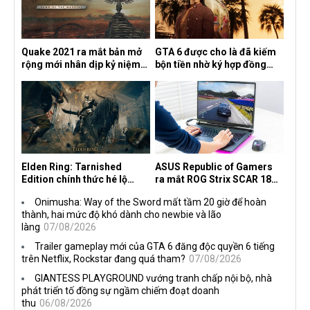
Quake 2021 ra mắt bản mở
GTA 6 được cho là đã kiếm
rộng mới nhân dịp kỷ niệm
bộn tiền nhờ ký hợp đồng
30 năm, mang tên Dawn of
độc quyền với Netflix
the Machine
Elden Ring: Tarnished
ASUS Republic of Gamers
Edition chính thức hé lộ
ra mắt ROG Strix SCAR 18
nghề nghiệp mới siêu "ngầu"
2026 tại Việt Nam
Onimusha: Way of the Sword mất tầm 20 giờ để hoàn
thành, hai mức độ khó dành cho newbie và lão
làng
07/08/2026
Trailer gameplay mới của GTA 6 đăng độc quyền 6 tiếng
trên Netflix, Rockstar đang quá tham?
07/08/2026
GIANTESS PLAYGROUND vướng tranh chấp nội bộ, nhà
phát triển tố đồng sự ngầm chiếm đoạt doanh
thu
06/08/2026