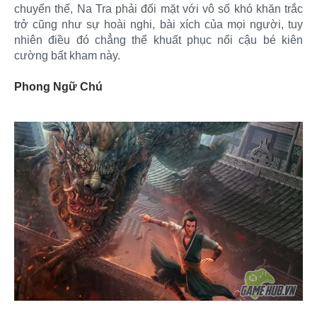
chuyển thế, Na Tra phải đối mặt với vô số khó khăn trắc
trở cũng như sự hoài nghi, bài xích của mọi người, tuy
nhiên điều đó chẳng thể khuất phục nổi cậu bé kiên
cường bất kham này.
Phong Ngữ Chú