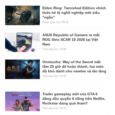
Elden Ring: Tarnished Edition chính
thức hé lộ nghề nghiệp mới siêu
"ngầu"
Hôm qua, lúc 09:31
ASUS Republic of Gamers ra mắt
ROG Strix SCAR 18 2026 tại Việt
Nam
Thứ sáu lúc 10:34
Onimusha: Way of the Sword mất
tầm 20 giờ để hoàn thành, hai mức
độ khó dành cho newbie và lão làng
Thứ sáu lúc 10:27
Trailer gameplay mới của GTA 6
đăng độc quyền 6 tiếng trên Netflix,
Rockstar đang quá tham?
Thứ sáu lúc 10:15