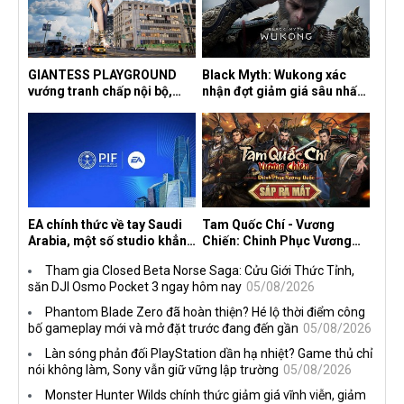
GIANTESS PLAYGROUND
Black Myth: Wukong xác
vướng tranh chấp nội bộ,
nhận đợt giảm giá sâu nhất
nhà phát triển tố đồng sự
từ trước đến nay, ưu đãi 30%
ngầm chiếm đoạt doanh thu
trên mọi nền tảng
EA chính thức về tay Saudi
Tam Quốc Chí - Vương
Arabia, một số studio khẳng
Chiến: Chinh Phục Vương
định vẫn theo đuổi chiến
Quốc mở đăng ký trước tại
Tham gia Closed Beta Norse Saga: Cửu Giới Thức Tỉnh,
lược DEI
sáu thị trường Đông Nam Á
săn DJI Osmo Pocket 3 ngay hôm nay
05/08/2026
Phantom Blade Zero đã hoàn thiện? Hé lộ thời điểm công
bố gameplay mới và mở đặt trước đang đến gần
05/08/2026
Làn sóng phản đối PlayStation dần hạ nhiệt? Game thủ chỉ
nói không làm, Sony vẫn giữ vững lập trường
05/08/2026
Monster Hunter Wilds chính thức giảm giá vĩnh viễn, giảm