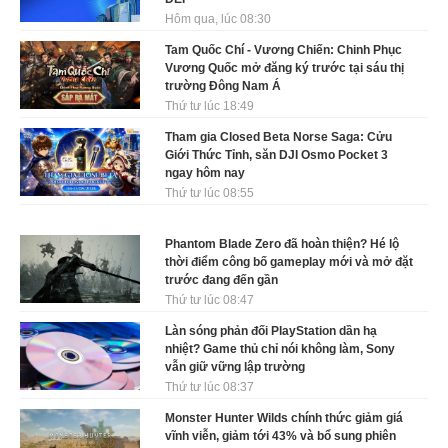
Hôm qua, lúc 08:30
Tam Quốc Chí - Vương Chiến: Chinh Phục
Vương Quốc mở đăng ký trước tại sáu thị
trường Đông Nam Á
Thứ tư lúc 18:49
Tham gia Closed Beta Norse Saga: Cửu
Giới Thức Tỉnh, săn DJI Osmo Pocket 3
ngay hôm nay
Thứ tư lúc 08:55
Phantom Blade Zero đã hoàn thiện? Hé lộ
thời điểm công bố gameplay mới và mở đặt
trước đang đến gần
Thứ tư lúc 08:47
Làn sóng phản đối PlayStation dần hạ
nhiệt? Game thủ chỉ nói không làm, Sony
vẫn giữ vững lập trường
Thứ tư lúc 08:37
Monster Hunter Wilds chính thức giảm giá
vĩnh viễn, giảm tới 43% và bổ sung phiên