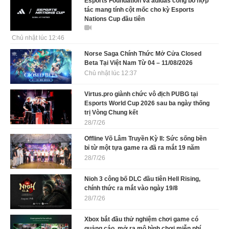
Esports Foundation và adidas công bố hợp
tác mang tính cột mốc cho kỳ Esports
Nations Cup đầu tiên
Chủ nhật lúc 12:46
Norse Saga Chính Thức Mở Cửa Closed
Beta Tại Việt Nam Từ 04 – 11/08/2026
Chủ nhật lúc 12:37
Virtus.pro giành chức vô địch PUBG tại
Esports World Cup 2026 sau ba ngày thống
trị Vòng Chung kết
28/7/26
Offline Võ Lâm Truyền Kỳ II: Sức sống bền
bỉ từ một tựa game ra đã ra mắt 19 năm
28/7/26
Nioh 3 công bố DLC đầu tiên Hell Rising,
chính thức ra mắt vào ngày 19/8
28/7/26
Xbox bắt đầu thử nghiệm chơi game có
quảng cáo, mở ra mô hình chơi miễn phí