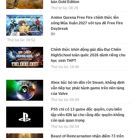
bản Gold Edition
Thứ tư lúc 08:29
Anime Garena Free Fire chính thức lên
sóng Mùa Xuân 2027 với tựa đề Free Fire
Daybreak
Thứ ba lúc 18:52
Chính thức khởi động giải đấu Đại Chiến
HighSchool toàn quốc 2026 dành riêng cho
học sinh THPT
Thứ ba lúc 18:46
Xbox bác bỏ tin đồn rời Steam, khẳng định
vẫn tiếp tục phát hành game trên nền tảng
của Valve
Thứ ba lúc 09:09
PS5 chỉ có 13 game độc quyền, cựu biên
tập viên IGN lại cho rằng độc quyền không
còn quá quan trọng
Thứ ba lúc 08:54
Beast of Reincarnation nhận điểm 73 trên