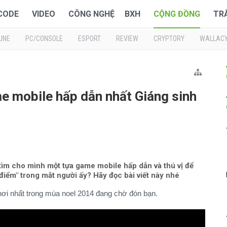
 CODE
VIDEO
CÔNG NGHỆ
BXH
CỘNG ĐỒNG
TR
INE
PC/CONSOLE
ESPORT
REVIEW
CRYPTORY
WALLAC
 mobile hấp dẫn nhất Giáng sinh
ìm cho mình một tựa game mobile hấp dẫn và thú vị để
i điểm" trong mắt người ấy? Hãy đọc bài viết này nhé
ơi nhất trong mùa noel 2014 đang chờ đón bạn.