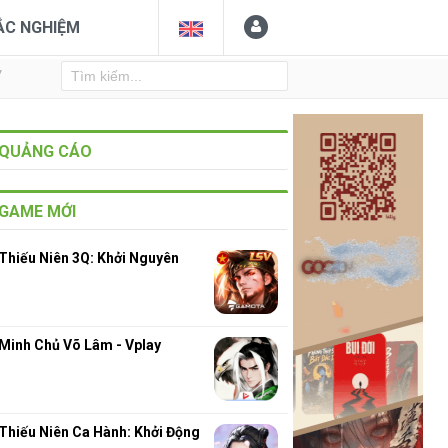
ẮC NGHIỆM
Y
QUẢNG CÁO
GAME MỚI
Thiếu Niên 3Q: Khởi Nguyên
Minh Chủ Võ Lâm - Vplay
Thiếu Niên Ca Hành: Khởi Động