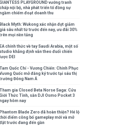
GIANTESS PLAYGROUND vướng tranh
chấp nội bộ, nhà phát triển tố đồng sự
ngầm chiếm đoạt doanh thu
Black Myth: Wukong xác nhận đợt giảm
giá sâu nhất từ trước đến nay, ưu đãi 30%
trên mọi nền tảng
EA chính thức về tay Saudi Arabia, một số
studio khẳng định vẫn theo đuổi chiến
lược DEI
Tam Quốc Chí - Vương Chiến: Chinh Phục
Vương Quốc mở đăng ký trước tại sáu thị
trường Đông Nam Á
Tham gia Closed Beta Norse Saga: Cửu
Giới Thức Tỉnh, săn DJI Osmo Pocket 3
ngay hôm nay
Phantom Blade Zero đã hoàn thiện? Hé lộ
thời điểm công bố gameplay mới và mở
đặt trước đang đến gần