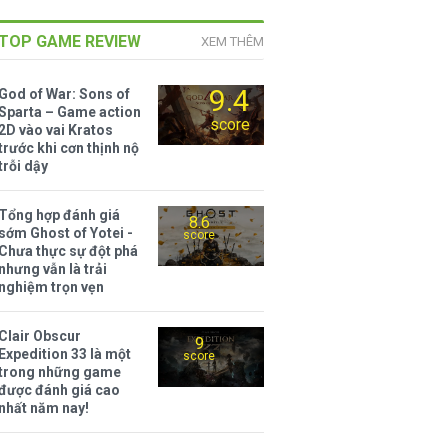
TOP GAME REVIEW
XEM THÊM
9.4
God of War: Sons of
Sparta – Game action
score
2D vào vai Kratos
trước khi cơn thịnh nộ
trỗi dậy
Tổng hợp đánh giá
8.6
sớm Ghost of Yotei -
score
Chưa thực sự đột phá
nhưng vẫn là trải
nghiệm trọn vẹn
Clair Obscur
9
Expedition 33 là một
score
trong những game
được đánh giá cao
nhất năm nay!