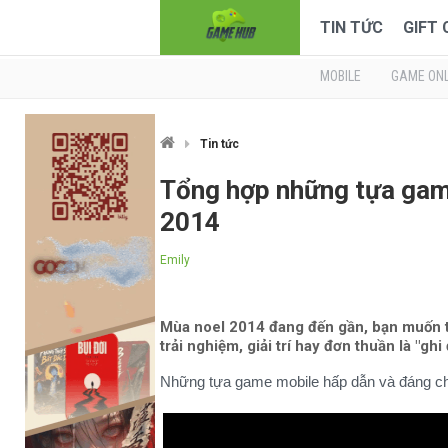
TIN TỨC
GIFT
MOBILE
GAME ONL
Tin tức
Tổng hợp những tựa game
2014
Emily
Mùa noel 2014 đang đến gần, bạn muốn t
trải nghiệm, giải trí hay đơn thuần là "gh
Những tựa game mobile hấp dẫn và đáng ch