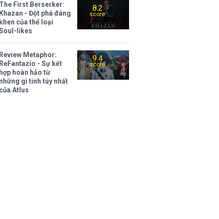
The First Berserker:
8.2
Khazan - Đột phá đáng
score
khen của thể loại
Soul-likes
Review Metaphor:
9.4
ReFantazio - Sự kết
score
hợp hoàn hảo từ
những gì tinh túy nhất
của Atlus