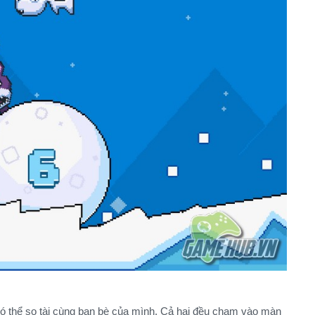
ạn có thể so tài cùng bạn bè của mình. Cả hai đều chạm vào màn