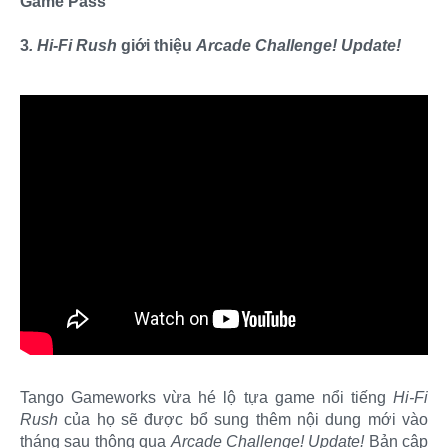
Game Pass
3
. Hi-Fi Rush
giới thiệu
Arcade Challenge! Update!
Tango Gameworks vừa hé lộ tựa game nổi tiếng
Hi-Fi
Rush
của họ sẽ được bổ sung thêm nội dung mới vào
tháng sau thông qua
Arcade Challenge! Update!
Bản cập