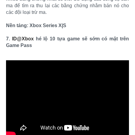
ma để tìm ra thu lại các bằng chứng nhằm bán nó cho
các đội loại trừ ma.
Nền tảng: Xbox Series X|S
7.
ID@Xbox
hé lộ 10 tựa game sẽ sớm có mặt trên
Game Pass