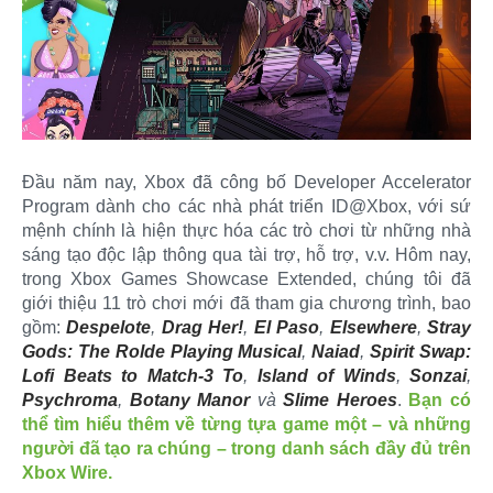
Đầu năm nay, Xbox đã công bố Developer Accelerator
Program dành cho các nhà phát triển ID@Xbox, với sứ
mệnh chính là hiện thực hóa các trò chơi từ những nhà
sáng tạo độc lập thông qua tài trợ, hỗ trợ, v.v. Hôm nay,
trong Xbox Games Showcase Extended, chúng tôi đã
giới thiệu 11 trò chơi mới đã tham gia chương trình, bao
gồm:
Despelote
,
Drag Her!
,
El Paso
,
Elsewhere
,
Stray
Gods: The Rolde Playing Musical
,
Naiad
,
Spirit Swap:
Lofi Beats to Match-3 To
,
Island of Winds
,
Sonzai
,
Psychroma
,
Botany Manor
và
Slime Heroes
.
Bạn có
thể tìm hiểu thêm về từng tựa game một – và những
người đã tạo ra chúng – trong danh sách đầy đủ trên
Xbox Wire.