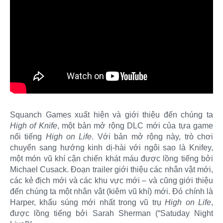
Squanch Games xuất hiện và giới thiệu đến chúng ta
High of Knife
, một bản mở rộng DLC mới của tựa game
nổi tiếng
High on Life
. Với bản mở rộng này, trò chơi
chuyển sang hướng kinh dị-hài với ngôi sao là Knifey,
một món vũ khí cận chiến khát máu được lồng tiếng bởi
Michael Cusack. Đoạn trailer giới thiệu các nhân vật mới,
các kẻ địch mới và các khu vực mới – và cũng giới thiệu
đến chúng ta một nhân vật (kiêm vũ khí) mới. Đó chính là
Harper, khẩu súng mới nhất trong vũ trụ
High on Life
,
được lồng tiếng bởi Sarah Sherman (“Satuday Night