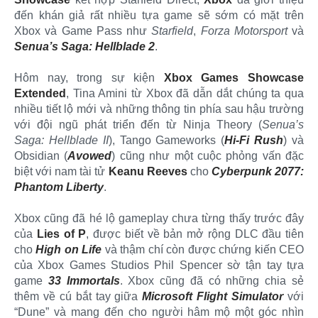
đến khán giả rất nhiều tựa game sẽ sớm có mặt trên
Xbox và Game Pass như
Starfield
,
Forza Motorsport
và
Senua’s Saga: Hellblade 2
.
Hôm nay, trong sự kiện
Xbox Games Showcase
Extended
, Tina Amini từ Xbox đã dẫn dắt chúng ta qua
nhiều tiết lộ mới và những thông tin phía sau hậu trường
với đội ngũ phát triển đến từ Ninja Theory (
Senua’s
Saga: Hellblade II
), Tango Gameworks (
Hi-Fi Rush
) và
Obsidian (
Avowed
) cũng như một cuộc phỏng vấn đặc
biệt với nam tài tử
Keanu Reeves
cho
Cyberpunk 2077:
Phantom Liberty
.
Xbox cũng đã hé lộ gameplay chưa từng thấy trước đây
của
Lies of P
, được biết về bản mở rộng DLC đầu tiên
cho
High on Life
và thậm chí còn được chứng kiến CEO
của Xbox Games Studios Phil Spencer sờ tận tay tựa
game
33 Immortals
. Xbox cũng đã có những chia sẻ
thêm về cú bắt tay giữa
Microsoft Flight Simulator
với
“Dune” và mang đến cho người hâm mộ một góc nhìn