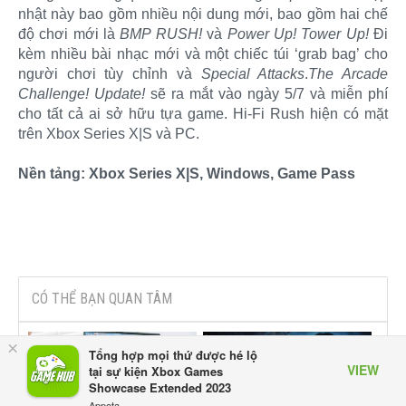
nhật này bao gồm nhiều nội dung mới, bao gồm hai chế
độ chơi mới là
BMP RUSH!
và
Power Up! Tower Up!
Đi
kèm nhiều bài nhạc mới và một chiếc túi ‘grab bag’ cho
người chơi tùy chỉnh và
Special Attacks
.
The Arcade
Challenge! Update!
sẽ ra mắt vào ngày 5/7 và miễn phí
cho tất cả ai sở hữu tựa game. Hi-Fi Rush hiện có mặt
trên Xbox Series X|S và PC.
Nền tảng: Xbox Series X|S, Windows, Game Pass
CÓ THỂ BẠN QUAN TÂM
×
Tổng hợp mọi thứ được hé lộ
VIEW
tại sự kiện Xbox Games
Showcase Extended 2023
Appota