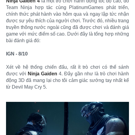
Ninja Gaiden 4
là một trò chơi hành động tốc độ cao, do
Team Ninja hợp tác cùng PlatinumGames phát triển,
chính thức phát hành vào hôm qua và ngay lập tức nhận
được sự yêu thích của người chơi. Trước đó, nhiều trang
truyền thông nước ngoài cũng đã được chơi và đánh giá
game với mức điểm số cao. Dưới đây là tổng hợp những
bài đánh giá đó:
IGN - 8/10
Xét về hệ thống chiến đấu, rất ít trò chơi có thể sánh
được với
Ninja Gaiden
4. Đây gần như là trò chơi hành
động 3D đã mang lại cho tôi cảm giác sướng tay nhất kể
từ Devil May Cry 5.