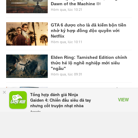
Dawn of the Machine
Hôm qua, lúc 10:21
GTA 6 được cho là đã kiếm bộn tiền
nhờ ký hợp đồng độc quyền với
Netflix
Hôm qua, lúc 10:11
Elden Ring: Tarnished Edition chính
thức hé lộ nghề nghiệp mới siêu
"ngầu"
Hôm qua, lúc 09:31
ASUS Republic of Gamers ra mắt
×
Tổng hợp đánh giá Ninja
ROG Strix SCAR 18 2026 tại Việt
VIEW
Gaiden 4: Chiến đấu siêu đã tay
Nam
nhưng cốt truyện nhạt nhòa
Thứ sáu lúc 10:34
Appota
FREE - In Google Play
Onimusha: Way of the Sword mất
tầm 20 giờ để hoàn thành, hai mức
độ khó dành cho newbie và lão làng