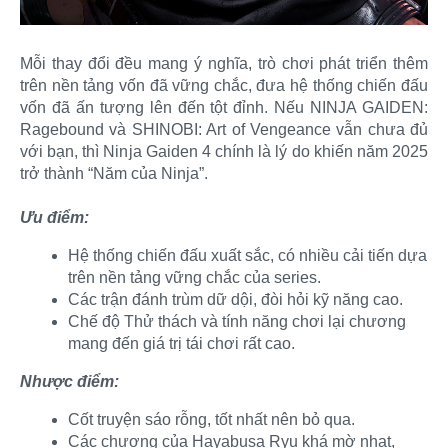
Mỗi thay đổi đều mang ý nghĩa, trò chơi phát triển thêm
trên nền tảng vốn đã vững chắc, đưa hệ thống chiến đấu
vốn đã ấn tượng lên đến tột đỉnh. Nếu NINJA GAIDEN:
Ragebound và SHINOBI: Art of Vengeance vẫn chưa đủ
với bạn, thì Ninja Gaiden 4 chính là lý do khiến năm 2025
trở thành “Năm của Ninja”.
Ưu điểm:
Hệ thống chiến đấu xuất sắc, có nhiều cải tiến dựa
trên nền tảng vững chắc của series.
Các trận đánh trùm dữ dội, đòi hỏi kỹ năng cao.
Chế độ Thử thách và tính năng chơi lại chương
mang đến giá trị tái chơi rất cao.
Nhược điểm:
Cốt truyện sáo rỗng, tốt nhất nên bỏ qua.
Các chương của Hayabusa Ryu khá mờ nhạt,