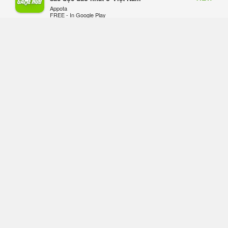
Appota
thu
FREE - In Google Play
Hôm qua, lúc 08:50
Black Myth: Wukong xác nhận đợt
giảm giá sâu nhất từ trước đến nay,
ưu đãi 30% trên mọi nền tảng
Hôm qua, lúc 08:42
EA chính thức về tay Saudi Arabia,
một số studio khẳng định vẫn theo
đuổi chiến lược DEI
Hôm qua, lúc 08:30
Tam Quốc Chí - Vương Chiến:
Chinh Phục Vương Quốc mở đăng
ký trước tại sáu thị trường Đông
Nam Á
Thứ tư lúc 18:49
Tham gia Closed Beta Norse Saga: