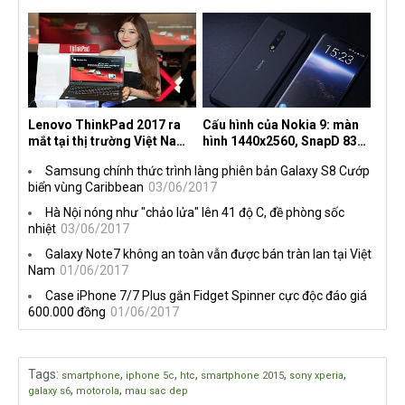
4.0+
Lenovo ThinkPad 2017 ra
Cấu hình của Nokia 9: màn
mắt tại thị trường Việt Nam,
hình 1440x2560, SnapD 835,
giá từ 27 triệu đồng
camera kép 13MP, 4G RAM
Samsung chính thức trình làng phiên bản Galaxy S8 Cướp
biển vùng Caribbean
03/06/2017
Hà Nội nóng như "chảo lửa" lên 41 độ C, đề phòng sốc
nhiệt
03/06/2017
Galaxy Note7 không an toàn vẫn được bán tràn lan tại Việt
Nam
01/06/2017
Case iPhone 7/7 Plus gắn Fidget Spinner cực độc đáo giá
600.000 đồng
01/06/2017
Tags
:
,
,
,
,
,
smartphone
iphone 5c
htc
smartphone 2015
sony xperia
,
,
galaxy s6
motorola
mau sac dep