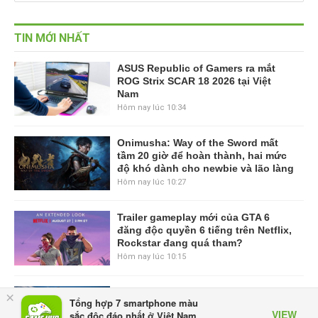
TIN MỚI NHẤT
ASUS Republic of Gamers ra mắt
ROG Strix SCAR 18 2026 tại Việt
Nam
Hôm nay lúc 10:34
Onimusha: Way of the Sword mất
tầm 20 giờ để hoàn thành, hai mức
độ khó dành cho newbie và lão làng
Hôm nay lúc 10:27
Trailer gameplay mới của GTA 6
đăng độc quyền 6 tiếng trên Netflix,
Rockstar đang quá tham?
Hôm nay lúc 10:15
GIANTESS PLAYGROUND vướng
×
Tổng hợp 7 smartphone màu
tranh chấp nội bộ, nhà phát triển tố
VIEW
sắc độc đáo nhất ở Việt Nam
đồng sự ngầm chiếm đoạt doanh