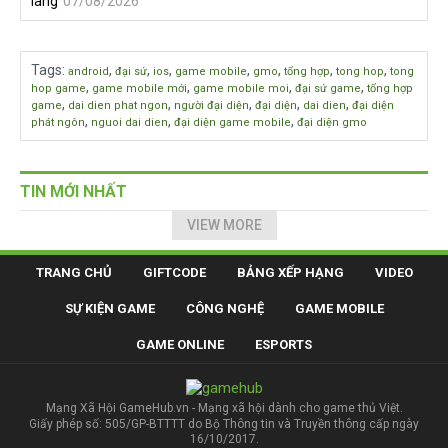
làng
07/08/2026
Tags
:
,
,
,
,
,
,
,
android
đại sứ
ios
game mobile
gmo
tổng hợp
tong hop
tong
,
,
,
,
hop game
game mobile mới
game mobile moi
đại sứ game
tổng hợp
,
,
,
,
,
game
dai dien phat ngon
người đại diện
đại diện
dai dien
đại diện
,
,
,
phát ngôn
nguoi dai dien
đại diện game mobile
đại diện gmo
TIN MỚI NHẤT
VIEW MORE
TRANG CHỦ
GIFTCODE
BẢNG XẾP HẠNG
VIDEO
SỰ KIỆN GAME
CÔNG NGHỆ
GAME MOBILE
GAME ONLINE
ESPORTS
Mạng Xã Hội GameHub.vn - Mạng xã hội dành cho game thủ Việt.
Giấy phép số: 505/GP-BTTTT do Bộ Thông tin và Truyền thông cấp ngày
16/10/2017.