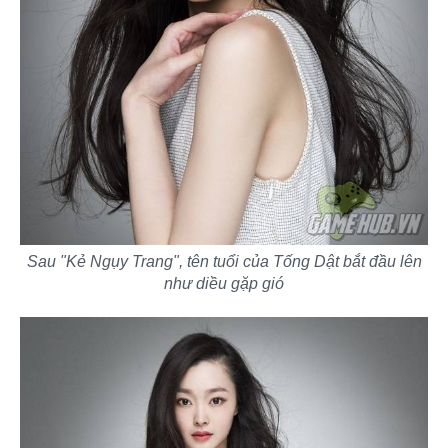
Sau "Kẻ Ngụy Trang", tên tuổi của Tống Dật bắt đầu lên
như diều gặp gió