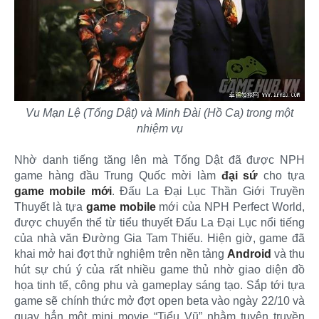
Vu Mạn Lệ (Tống Dật) và Minh Đài (Hồ Ca) trong một
nhiệm vụ
Nhờ danh tiếng tăng lên mà Tống Dật đã được NPH
game hàng đầu Trung Quốc mời làm
đại sứ
cho tựa
game mobile mới
. Đấu La Đại Lục Thần Giới Truyền
Thuyết là tựa
game mobile
mới của NPH Perfect World,
được chuyển thể từ tiểu thuyết Đấu La Đại Lục nổi tiếng
của nhà văn Đường Gia Tam Thiếu. Hiện giờ, game đã
khai mở hai đợt thử nghiệm trên nền tảng
Android
và thu
hút sự chú ý của rất nhiều game thủ nhờ giao diện đồ
họa tinh tế, công phu và gameplay sáng tạo. Sắp tới tựa
game sẽ chính thức mở đợt open beta vào ngày 22/10 và
quay hẳn một mini movie “Tiểu Vũ” nhằm tuyên truyền