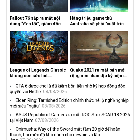
Fallout 76 sắp ra mắt nội
Hàng triệu game thủ
dung “đen tối”, giám đốc
Australia sẽ phải "xuất trình
sáng tạo hé lộ
CCCD" nếu muốn chơi một
số tựa game trên Xbox?
League of Legends Classic
Quake 2021 ra mắt bản mở
không còn sức hút:
rộng mới nhân dịp kỷ niệm
Streamer bỏ game, người
30 năm, mang tên Dawn of
GTA 6 được cho là đã kiếm bộn tiền nhờ ký hợp đồng độc
chơi cũ không còn online
the Machine
quyền với Netflix
08/08/2026
Elden Ring: Tarnished Edition chính thức hé lộ nghề nghiệp
mới siêu "ngầu"
08/08/2026
ASUS Republic of Gamers ra mắt ROG Strix SCAR 18 2026
tại Việt Nam
07/08/2026
Onimusha: Way of the Sword mất tầm 20 giờ để hoàn
thành, hai mức độ khó dành cho newbie và lão