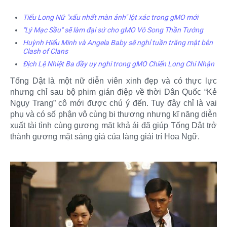
Tiểu Long Nữ "xấu nhất màn ảnh" lột xác trong gMO mới
"Lý Mạc Sầu" sẽ làm đại sứ cho gMO Vô Song Thần Tướng
Huỳnh Hiểu Minh và Angela Baby sẽ nghỉ tuần trăng mật bên
Clash of Clans
Địch Lệ Nhiệt Ba đầy uy nghi trong gMO Chiến Long Chi Nhận
Tống Dật là một nữ diễn viên xinh đẹp và có thực lực
nhưng chỉ sau bộ phim gián điệp về thời Dân Quốc “Kẻ
Ngụy Trang” cô mới được chú ý đến. Tuy đây chỉ là vai
phụ và có số phận vô cùng bi thương nhưng kĩ năng diễn
xuất tài tình cùng gương mặt khả ái đã giúp Tống Dật trở
thành gương mặt sáng giá của làng giải trí Hoa Ngữ.