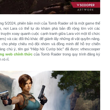
háng 5/2024, phiên bản mới của Tomb Raider sẽ là một game thế
ộ, nơi Lara có thể tự do khám phá bản đồ rộng lớn với các
t truyện xoay quanh cuộc cạnh tranh giữa Lara với một tổ chức
ers) và các đối thủ khác để giành lấy những di vật quyền năng.
 cho phép chiêu mộ đội nhóm và đồng minh để hỗ trợ chiến
Đáng chú ý, tên gọi “Hiệp hội Cướp bóc” đã được vthescooper
ang web chính thức
của Tomb Raider trong quy trình đăng ký
 rò rỉ.