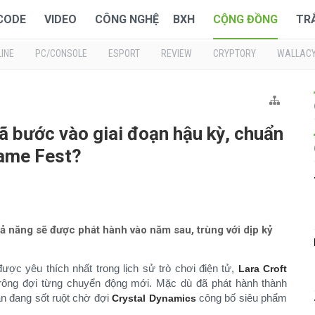
 CODE
VIDEO
CÔNG NGHỆ
BXH
CỘNG ĐỒNG
TR
INE
PC/CONSOLE
ESPORT
REVIEW
CRYPTORY
WALLAC
ã bước vào giai đoạn hậu kỳ, chuẩn
Game Fest?
 năng sẽ được phát hành vào năm sau, trùng với dịp kỷ
ược yêu thích nhất trong lịch sử trò chơi điện tử,
Lara Croft
trông đợi từng chuyển động mới. Mặc dù đã phát hành thành
ẫn đang sốt ruột chờ đợi
công bố siêu phẩm
Crystal Dynamics