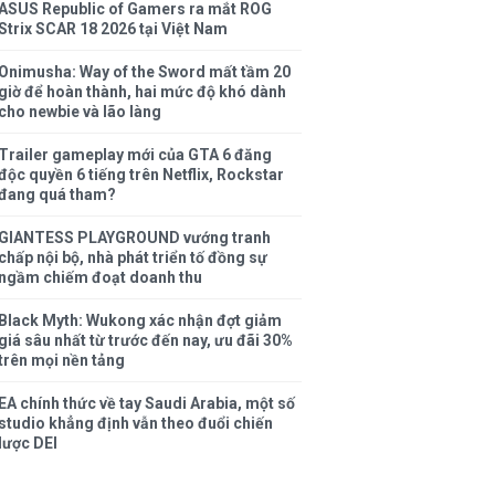
ASUS Republic of Gamers ra mắt ROG
Strix SCAR 18 2026 tại Việt Nam
Onimusha: Way of the Sword mất tầm 20
giờ để hoàn thành, hai mức độ khó dành
cho newbie và lão làng
Trailer gameplay mới của GTA 6 đăng
độc quyền 6 tiếng trên Netflix, Rockstar
đang quá tham?
GIANTESS PLAYGROUND vướng tranh
chấp nội bộ, nhà phát triển tố đồng sự
ngầm chiếm đoạt doanh thu
Black Myth: Wukong xác nhận đợt giảm
giá sâu nhất từ trước đến nay, ưu đãi 30%
trên mọi nền tảng
EA chính thức về tay Saudi Arabia, một số
studio khẳng định vẫn theo đuổi chiến
lược DEI