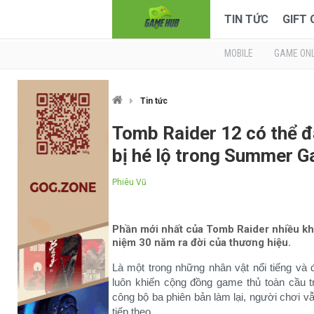
TIN TỨC
GIFT
MOBILE
GAME ONL
Tin tức
Tomb Raider 12 có thể đ
bị hé lộ trong Summer 
Phiêu Vũ
Phần mới nhất của Tomb Raider nhiều khả
niệm 30 năm ra đời của thương hiệu.
Là một trong những nhân vật nổi tiếng và đ
luôn khiến cộng đồng game thủ toàn cầu 
công bộ ba phiên bản làm lại, người chơi v
tiếp theo.