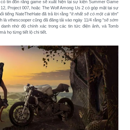
, có tin đồn rằng game sẽ xuất hiện tại sự kiện Summer Game
r 12, Project 007, hoặc The Wolf Among Us 2 có góp mặt tại sự
ổi tiếng NateTheHate đã trả lời rằng “
ít nhất sẽ có một cái tên
”
ảnh là vthescooper cũng đã đăng tải vào ngày 11/4 rằng “
sẽ sớm
i danh nhờ độ chính xác trong các tin tức điện ảnh, và Tomb
họ từng tiết lộ chi tiết.