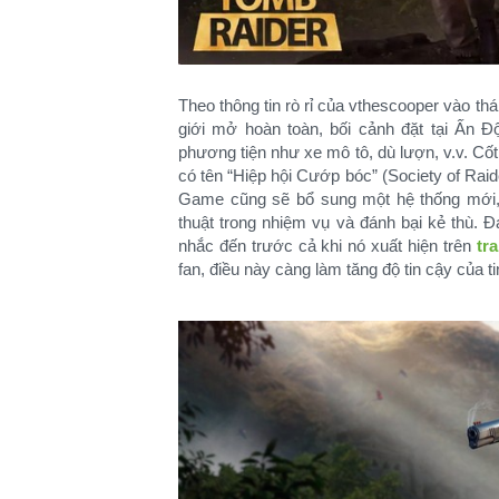
Theo thông tin rò rỉ của vthescooper vào t
giới mở hoàn toàn, bối cảnh đặt tại Ấn Đ
phương tiện như xe mô tô, dù lượn, v.v. Cố
có tên “Hiệp hội Cướp bóc” (Society of Raid
Game cũng sẽ bổ sung một hệ thống mới,
thuật trong nhiệm vụ và đánh bại kẻ thù. 
nhắc đến trước cả khi nó xuất hiện trên
tr
fan, điều này càng làm tăng độ tin cậy của tin