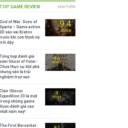
TOP GAME REVIEW
XEM THÊM
9.4
God of War: Sons of
Sparta – Game action
score
2D vào vai Kratos
trước khi cơn thịnh nộ
trỗi dậy
Tổng hợp đánh giá
8.6
sớm Ghost of Yotei -
score
Chưa thực sự đột phá
nhưng vẫn là trải
nghiệm trọn vẹn
Clair Obscur
9
Expedition 33 là một
score
trong những game
được đánh giá cao
nhất năm nay!
The First Berserker:
8.2