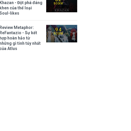
Khazan - Đột phá đáng
score
khen của thể loại
Soul-likes
Review Metaphor:
9.4
ReFantazio - Sự kết
score
hợp hoàn hảo từ
những gì tinh túy nhất
của Atlus