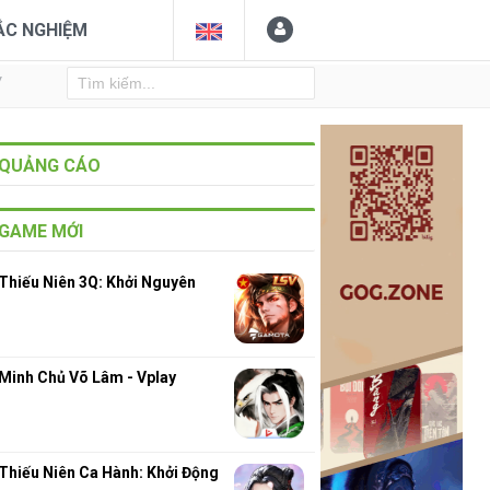
ẮC NGHIỆM
Y
QUẢNG CÁO
GAME MỚI
Thiếu Niên 3Q: Khởi Nguyên
Minh Chủ Võ Lâm - Vplay
Thiếu Niên Ca Hành: Khởi Động