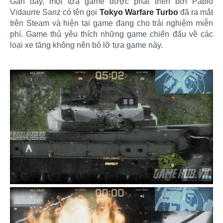
Gần đây, một tựa game được phát triển bởi Pablo
Vidaurre Sanz có tên gọi
Tokyo Warfare Turbo
đã ra mắt
trên Steam và hiện tại game đang cho trải nghiệm miễn
phí. Game thủ yêu thích những game chiến đấu về các
loại xe tăng không nên bỏ lỡ tựa game này.