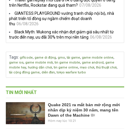
trên Netflix, Rockstar đang quá tham?
07/08/2026
GIANTESS PLAYGROUND vướng tranh chấp nội bộ, nhà
phát triển tố đồng sự ngầm chiếm đoạt doanh
thu
06/08/2026
Black Myth: Wukong xác nhận đợt giảm giá sâu nhất từ
trước đến nay, ưu đãi 30% trên mọi nền tảng
06/08/2026
Tags
:
,
,
,
,
,
giftcode
game di động
gmo
tải game
game mobile online
,
,
,
,
game ios
game mobile mới
tin game mobile
game android
game
,
,
,
,
,
mobile hay
hướng dẫn chơi
tin game online
mẹo chơi
thủ thuật chơi
,
,
tải cộng đồng game
diễn đàn
tokyo warfare turbo
TIN MỚI NHẤT
Quake 2021 ra mắt bản mở rộng mới
nhân dịp kỷ niệm 30 năm, mang tên
Dawn of the Machine
Hôm nay lúc 10:21