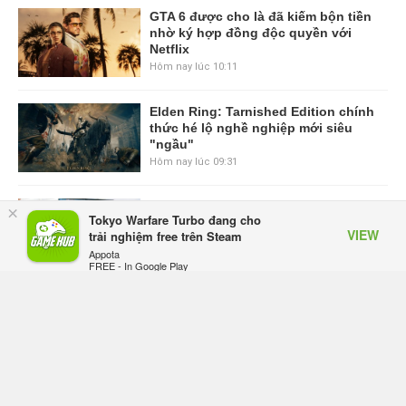
GTA 6 được cho là đã kiếm bộn tiền
nhờ ký hợp đồng độc quyền với
Netflix
Hôm nay lúc 10:11
Elden Ring: Tarnished Edition chính
thức hé lộ nghề nghiệp mới siêu
"ngầu"
Hôm nay lúc 09:31
ASUS Republic of Gamers ra mắt
×
Tokyo Warfare Turbo đang cho
ROG Strix SCAR 18 2026 tại Việt
VIEW
trải nghiệm free trên Steam
Nam
Appota
Hôm qua, lúc 10:34
FREE - In Google Play
Onimusha: Way of the Sword mất
tầm 20 giờ để hoàn thành, hai mức
độ khó dành cho newbie và lão làng
Hôm qua, lúc 10:27