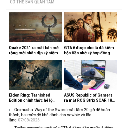
CÓ THỂ BẠN QUAN TÂM
Quake 2021 ra mắt bản mở
GTA 6 được cho là đã kiếm
rộng mới nhân dịp kỷ niệm
bộn tiền nhờ ký hợp đồng
30 năm, mang tên Dawn of
độc quyền với Netflix
the Machine
Elden Ring: Tarnished
ASUS Republic of Gamers
Edition chính thức hé lộ
ra mắt ROG Strix SCAR 18
nghề nghiệp mới siêu "ngầu"
2026 tại Việt Nam
Onimusha: Way of the Sword mất tầm 20 giờ để hoàn
thành, hai mức độ khó dành cho newbie và lão
làng
07/08/2026
Trailer gameplay mới của GTA 6 đăng độc quyền 6 tiếng