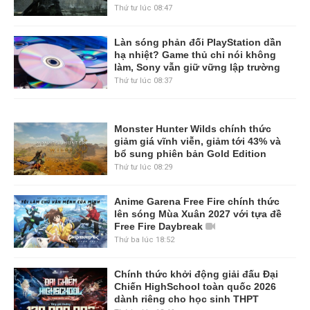
Thứ tư lúc 08:47
Làn sóng phản đối PlayStation dần
hạ nhiệt? Game thủ chỉ nói không
làm, Sony vẫn giữ vững lập trường
Thứ tư lúc 08:37
Monster Hunter Wilds chính thức
giảm giá vĩnh viễn, giảm tới 43% và
bổ sung phiên bản Gold Edition
Thứ tư lúc 08:29
Anime Garena Free Fire chính thức
lên sóng Mùa Xuân 2027 với tựa đề
Free Fire Daybreak
Thứ ba lúc 18:52
Chính thức khởi động giải đấu Đại
Chiến HighSchool toàn quốc 2026
dành riêng cho học sinh THPT