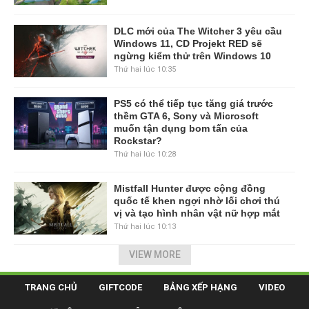
DLC mới của The Witcher 3 yêu cầu
Windows 11, CD Projekt RED sẽ
ngừng kiểm thử trên Windows 10
Thứ hai lúc 10:35
PS5 có thể tiếp tục tăng giá trước
thềm GTA 6, Sony và Microsoft
muốn tận dụng bom tấn của
Rockstar?
Thứ hai lúc 10:28
Mistfall Hunter được cộng đồng
quốc tế khen ngợi nhờ lối chơi thú
vị và tạo hình nhân vật nữ hợp mắt
Thứ hai lúc 10:13
VIEW MORE
TRANG CHỦ
GIFTCODE
BẢNG XẾP HẠNG
VIDEO