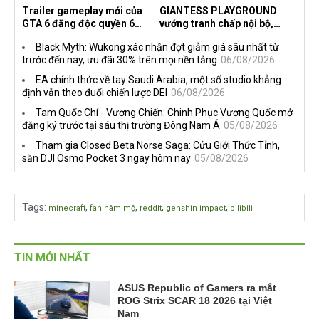
Trailer gameplay mới của
GIANTESS PLAYGROUND
GTA 6 đăng độc quyền 6
vướng tranh chấp nội bộ,
tiếng trên Netflix, Rockstar
nhà phát triển tố đồng sự
Black Myth: Wukong xác nhận đợt giảm giá sâu nhất từ
đang quá tham?
ngầm chiếm đoạt doanh thu
trước đến nay, ưu đãi 30% trên mọi nền tảng
06/08/2026
EA chính thức về tay Saudi Arabia, một số studio khẳng
định vẫn theo đuổi chiến lược DEI
06/08/2026
Tam Quốc Chí - Vương Chiến: Chinh Phục Vương Quốc mở
đăng ký trước tại sáu thị trường Đông Nam Á
05/08/2026
Tham gia Closed Beta Norse Saga: Cửu Giới Thức Tỉnh,
săn DJI Osmo Pocket 3 ngay hôm nay
05/08/2026
Tags
:
,
,
,
,
minecraft
fan hâm mộ
reddit
genshin impact
bilibili
TIN MỚI NHẤT
ASUS Republic of Gamers ra mắt
ROG Strix SCAR 18 2026 tại Việt
Nam