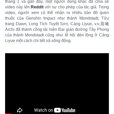
tháng 1 và gần đây, một người dùng khác đã chia sẻ
video này lên
Reddit
với sự cho phép của tác giả. Trong
video, người xem có thể nhận ra nhiều bản đồ quen
thuộc của Genshin Impact như thành Mondstadt, Tửu
trang Dawn, Long Tích Tuyết Sơn, Cảng Liyue, v.v.晨曦
Archi đã thành công tái hiện Đại giáo đường Tây Phong
của thành Mondstadt cũng như lễ hội đèn lồng ở Cảng
Liyue một cách chi tiết và sống động.