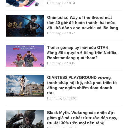
Hôm nay lúc 10:34
Onimusha: Way of the Sword mất
tầm 20 giờ để hoàn thành, hai mức
độ khó dành cho newbie và lão làng
Hôm nay lúc 10:27
Trailer gameplay mới của GTA 6
đăng độc quyền 6 tiếng trên Netflix,
Rockstar đang quá tham?
Hôm nay lúc 10:15
GIANTESS PLAYGROUND vướng
tranh chấp nội bộ, nhà phát triển tố
đồng sự ngầm chiếm đoạt doanh
thu
Hôm qua, lúc 08:50
Black Myth: Wukong xác nhận đợt
giảm giá sâu nhất từ trước đến nay,
ưu đãi 30% trên mọi nền tảng