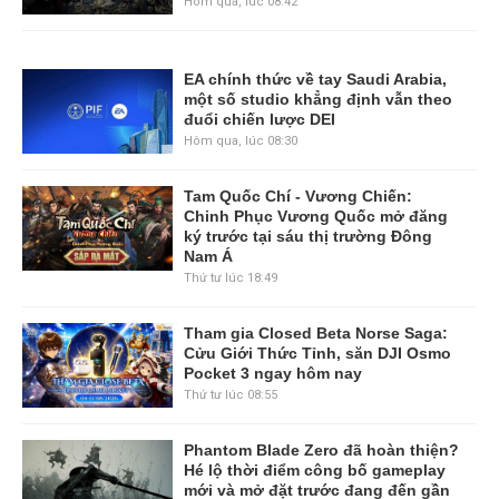
Hôm qua, lúc 08:42
EA chính thức về tay Saudi Arabia,
một số studio khẳng định vẫn theo
đuổi chiến lược DEI
Hôm qua, lúc 08:30
Tam Quốc Chí - Vương Chiến:
Chinh Phục Vương Quốc mở đăng
ký trước tại sáu thị trường Đông
Nam Á
Thứ tư lúc 18:49
Tham gia Closed Beta Norse Saga:
Cửu Giới Thức Tỉnh, săn DJI Osmo
Pocket 3 ngay hôm nay
Thứ tư lúc 08:55
Phantom Blade Zero đã hoàn thiện?
Hé lộ thời điểm công bố gameplay
mới và mở đặt trước đang đến gần