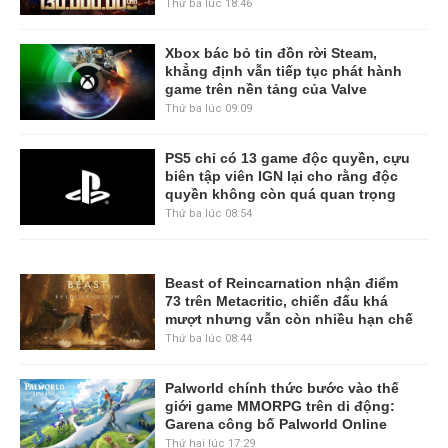
Thứ ba lúc 18:46
Xbox bác bỏ tin đồn rời Steam,
khẳng định vẫn tiếp tục phát hành
game trên nền tảng của Valve
Thứ ba lúc 09:09
PS5 chỉ có 13 game độc quyền, cựu
biên tập viên IGN lại cho rằng độc
quyền không còn quá quan trọng
Thứ ba lúc 08:54
Beast of Reincarnation nhận điểm
73 trên Metacritic, chiến đấu khá
mượt nhưng vẫn còn nhiều hạn chế
Thứ ba lúc 08:44
Palworld chính thức bước vào thế
giới game MMORPG trên di động:
Garena công bố Palworld Online
Thứ hai lúc 17:29