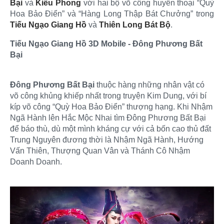
Bại
và
Kiều Phong
với hai bộ võ công huyền thoại “Quỳ
Hoa Bảo Điển” và “Hàng Long Thập Bát Chưởng” trong
Tiếu Ngạo Giang Hồ
và
Thiên Long Bát Bộ
.
Tiếu Ngạo Giang Hồ 3D Mobile - Đông Phương Bất
Bại
Đông Phương Bất Bại
thuộc hàng những nhân vật có
võ công khủng khiếp nhất trong truyện Kim Dung, với bí
kíp võ công “Quỳ Hoa Bảo Điển” thượng hạng. Khi Nhậm
Ngã Hành lên Hắc Mộc Nhai tìm Đông Phương Bất Bại
để báo thù, dù một mình kháng cự với cả bốn cao thủ đất
Trung Nguyên đương thời là Nhậm Ngã Hành, Hướng
Vấn Thiên, Thượng Quan Vân và Thánh Cô Nhậm
Doanh Doanh.​