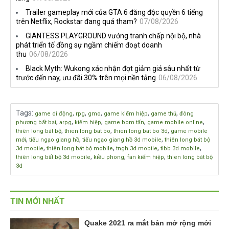
Trailer gameplay mới của GTA 6 đăng độc quyền 6 tiếng
trên Netflix, Rockstar đang quá tham?
07/08/2026
GIANTESS PLAYGROUND vướng tranh chấp nội bộ, nhà
phát triển tố đồng sự ngầm chiếm đoạt doanh
thu
06/08/2026
Black Myth: Wukong xác nhận đợt giảm giá sâu nhất từ
trước đến nay, ưu đãi 30% trên mọi nền tảng
06/08/2026
Tags
:
,
,
,
,
,
game di động
rpg
gmo
game kiếm hiệp
game thủ
đông
,
,
,
,
,
phương bất bại
arpg
kiếm hiệp
game bom tấn
game mobile online
,
,
,
thiên long bát bộ
thien long bat bo
thien long bat bo 3d
game mobile
,
,
,
mới
tiếu ngạo giang hồ
tiếu ngạo giang hồ 3d mobile
thiên long bát bộ
,
,
,
,
3d mobile
thiên long bát bộ mobile
tngh 3d mobile
tlbb 3d mobile
,
,
,
thiên long bất bộ 3d mobile
kiều phong
fan kiếm hiệp
thien long bát bộ
3d
TIN MỚI NHẤT
Quake 2021 ra mắt bản mở rộng mới