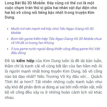
Long Bát Bộ 3D Mobile. Đây cũng có thể coi là một
cuộc chạm trán thú vị giữa hai nhân vật đại diện cho
hai bộ võ công nổi tiếng bậc nhất trong truyện Kim
Dung.
Muốn trở nên mạnh mẽ hãy chơi Tiếu Ngạo Giang Hồ 3D
Mobile
Bom tấn game Kiếm hiệp Tiếu Ngạo Giang Hồ 3D Mobile chưa
về VN đã có lượng fan Khủng
5 tựa game nước ngoài đang khiến cộng đồng game thủ Việt
điêu đứng
Đề tài
kiếm hiệp
của Kim Dung luôn là đề tài bàn luận,
thậm chí là tranh cãi vô cùng bất tận của fan hâm mộ: Ai
là người mạnh nhất trong truyện Kim Dung, bộ võ công
nào bá đạo nhất? Nếu Trương Vô Kỵ đấu với… Quách
Tĩnh thì ai hơn? Tất nhiên những cuộc tranh luận như
vậy khó để phân định ai đúng ai sai bởi mỗi nhân vật, mỗi
bộ võ công đều xảy ra ở những hoàn cảnh lịch sử khác
nhau.