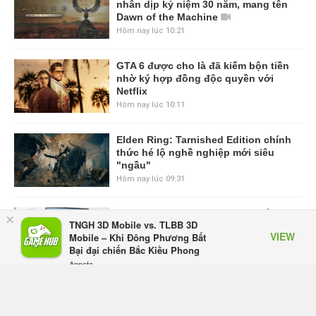
nhân dịp kỷ niệm 30 năm, mang tên
Dawn of the Machine
Hôm nay lúc 10:21
GTA 6 được cho là đã kiếm bộn tiền
nhờ ký hợp đồng độc quyền với
Netflix
Hôm nay lúc 10:11
Elden Ring: Tarnished Edition chính
thức hé lộ nghề nghiệp mới siêu
"ngầu"
Hôm nay lúc 09:31
ASUS Republic of Gamers ra mắt
×
TNGH 3D Mobile vs. TLBB 3D
ROG Strix SCAR 18 2026 tại Việt
VIEW
Mobile – Khi Đông Phương Bất
Nam
Bại đại chiến Bắc Kiều Phong
Hôm qua, lúc 10:34
Appota
FREE - In Google Play
Onimusha: Way of the Sword mất
tầm 20 giờ để hoàn thành, hai mức
độ khó dành cho newbie và lão làng