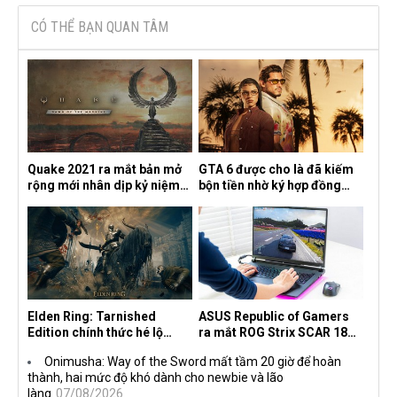
CÓ THỂ BẠN QUAN TÂM
Quake 2021 ra mắt bản mở
GTA 6 được cho là đã kiếm
rộng mới nhân dịp kỷ niệm
bộn tiền nhờ ký hợp đồng
30 năm, mang tên Dawn of
độc quyền với Netflix
the Machine
Elden Ring: Tarnished
ASUS Republic of Gamers
Edition chính thức hé lộ
ra mắt ROG Strix SCAR 18
nghề nghiệp mới siêu "ngầu"
2026 tại Việt Nam
Onimusha: Way of the Sword mất tầm 20 giờ để hoàn
thành, hai mức độ khó dành cho newbie và lão
làng
07/08/2026