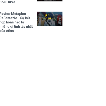
Soul-likes
Review Metaphor:
9.4
ReFantazio - Sự kết
score
hợp hoàn hảo từ
những gì tinh túy nhất
của Atlus