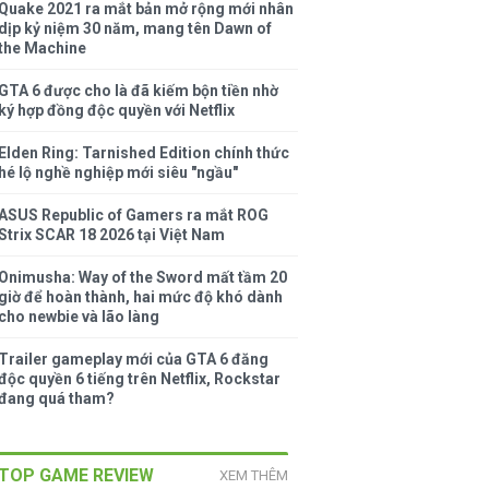
Quake 2021 ra mắt bản mở rộng mới nhân
dịp kỷ niệm 30 năm, mang tên Dawn of
the Machine
GTA 6 được cho là đã kiếm bộn tiền nhờ
ký hợp đồng độc quyền với Netflix
Elden Ring: Tarnished Edition chính thức
hé lộ nghề nghiệp mới siêu "ngầu"
ASUS Republic of Gamers ra mắt ROG
Strix SCAR 18 2026 tại Việt Nam
Onimusha: Way of the Sword mất tầm 20
giờ để hoàn thành, hai mức độ khó dành
cho newbie và lão làng
Trailer gameplay mới của GTA 6 đăng
độc quyền 6 tiếng trên Netflix, Rockstar
đang quá tham?
TOP GAME REVIEW
XEM THÊM