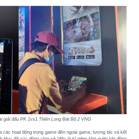
ài giải đấu PK 1vs1 Thiên Long Bát Bộ 2 VNG
ia các hoạt động trong game đến ngoài game, tương tác và kết
h Huy đã xúc động chia sẻ “đây là kỉ niệm khó quên khi đồng