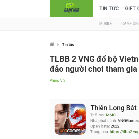
TIN TỨC
GIFT
MOBILE
GAME ONL
Tin tức
TLBB 2 VNG đổ bộ Vietn
đảo người chơi tham gia
Phiêu Vũ
Thiên Long Bát
Thể loại:
MMO
Nhà phát hành:
VNGGames
Open beta:
2022
Trang chủ:
https://tlbb2.