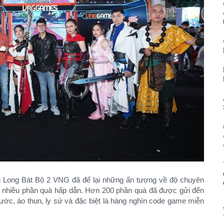
n Long Bát Bộ 2 VNG đã để lại những ấn tượng về độ chuyên
với nhiều phần quà hấp dẫn. Hơn 200 phần quà đã được gửi đến
ớc, áo thun, ly sứ và đặc biệt là hàng nghìn code game miễn