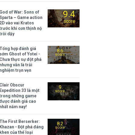
9.4
God of War: Sons of
Sparta – Game action
score
2D vào vai Kratos
trước khi cơn thịnh nộ
trỗi dậy
Tổng hợp đánh giá
8.6
sớm Ghost of Yotei -
score
Chưa thực sự đột phá
nhưng vẫn là trải
nghiệm trọn vẹn
Clair Obscur
9
Expedition 33 là một
score
trong những game
được đánh giá cao
nhất năm nay!
The First Berserker:
8.2
Khazan - Đột phá đáng
score
khen của thể loại