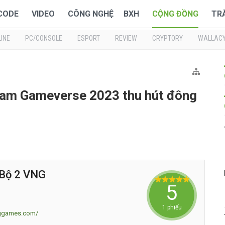
 CODE
VIDEO
CÔNG NGHỆ
BXH
CỘNG ĐỒNG
TR
INE
PC/CONSOLE
ESPORT
REVIEW
CRYPTORY
WALLAC
am Gameverse 2023 thu hút đông
 Bộ 2 VNG
5
1 phiếu
vnggames.com/