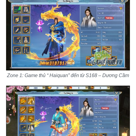
Zone 1: Game thủ “ Haiquan” đến từ S168 – Dương Cầm