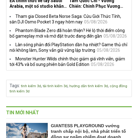
EA chính thức về tay Saudi
Tam Quốc Chí - Vương
Arabia, một số studio khẳng
Chiến: Chinh Phục Vương
định vẫn theo đuổi chiến
Quốc mở đăng ký trước tại
Tham gia Closed Beta Norse Saga: Cửu Giới Thức Tỉnh,
lược DEI
sáu thị trường Đông Nam Á
săn DJI Osmo Pocket 3 ngay hôm nay
05/08/2026
Phantom Blade Zero đã hoàn thiện? Hé lộ thời điểm công
bố gameplay mới và mở đặt trước đang đến gần
05/08/2026
Làn sóng phản đối PlayStation dần hạ nhiệt? Game thủ chỉ
nói không làm, Sony vẫn giữ vững lập trường
05/08/2026
Monster Hunter Wilds chính thức giảm giá vĩnh viễn, giảm
tới 43% và bổ sung phiên bản Gold Edition
05/08/2026
Tags
:
,
,
,
tình kiếm 3d
tải tình kiếm 3d
hướng dẫn tình kiếm 3d
cộng đồng
tình kiếm 3d
TIN MỚI NHẤT
GIANTESS PLAYGROUND vướng
tranh chấp nội bộ, nhà phát triển tố
đồng sự ngầm chiếm đoạt doanh