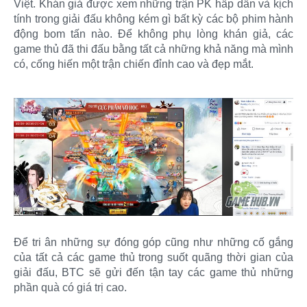
Việt. Khán giả được xem những trận PK hấp dẫn và kịch
tính trong giải đấu không kém gì bất kỳ các bộ phim hành
động bom tấn nào. Để không phụ lòng khán giả, các
game thủ đã thi đấu bằng tất cả những khả năng mà mình
có, cống hiến một trận chiến đỉnh cao và đẹp mắt.​
Để tri ân những sự đóng góp cũng như những cố gắng
của tất cả các game thủ trong suốt quãng thời gian của
giải đấu, BTC sẽ gửi đến tận tay các game thủ những
phần quà có giá trị cao.