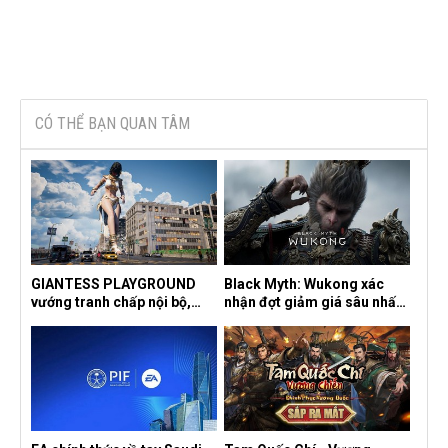
CÓ THỂ BẠN QUAN TÂM
GIANTESS PLAYGROUND
Black Myth: Wukong xác
vướng tranh chấp nội bộ,
nhận đợt giảm giá sâu nhất
nhà phát triển tố đồng sự
từ trước đến nay, ưu đãi 30%
ngầm chiếm đoạt doanh thu
trên mọi nền tảng