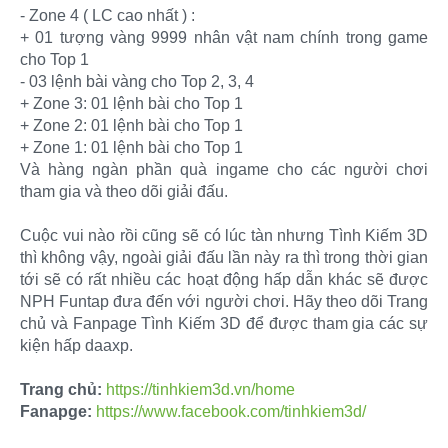
- Zone 4 ( LC cao nhất ) :
+ 01 tượng vàng 9999 nhân vật nam chính trong game
cho Top 1
- 03 lệnh bài vàng cho Top 2, 3, 4
+ Zone 3: 01 lệnh bài cho Top 1
+ Zone 2: 01 lệnh bài cho Top 1
+ Zone 1: 01 lệnh bài cho Top 1
Và hàng ngàn phần quà ingame cho các người chơi
tham gia và theo dõi giải đấu.
Cuộc vui nào rồi cũng sẽ có lúc tàn nhưng Tình Kiếm 3D
thì không vậy, ngoài giải đấu lần này ra thì trong thời gian
tới sẽ có rất nhiều các hoạt động hấp dẫn khác sẽ được
NPH Funtap đưa đến với người chơi. Hãy theo dõi Trang
chủ và Fanpage Tình Kiếm 3D để được tham gia các sự
kiện hấp daaxp.
Trang chủ:
https://tinhkiem3d.vn/home
Fanapge:
https://www.facebook.com/tinhkiem3d/