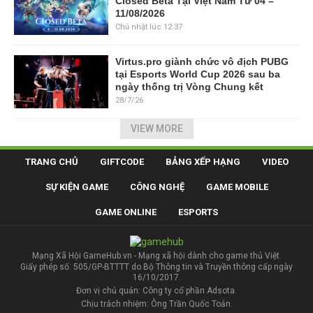
Closed Beta Tại Việt Nam Từ 04 –
11/08/2026
Chủ nhật lúc 12:37
Virtus.pro giành chức vô địch PUBG
tại Esports World Cup 2026 sau ba
ngày thống trị Vòng Chung kết
28/7/26
VIEW MORE
TRANG CHỦ
GIFTCODE
BẢNG XẾP HẠNG
VIDEO
SỰ KIỆN GAME
CÔNG NGHỆ
GAME MOBILE
GAME ONLINE
ESPORTS
Mạng Xã Hội GameHub.vn - Mạng xã hội dành cho game thủ Việt.
Giấy phép số: 505/GP-BTTTT do Bộ Thông tin và Truyền thông cấp ngày
16/10/2017.
Đơn vị chủ quản: Công ty cổ phần Adsota.
Chịu trách nhiệm: Ông Trần Quốc Toản.