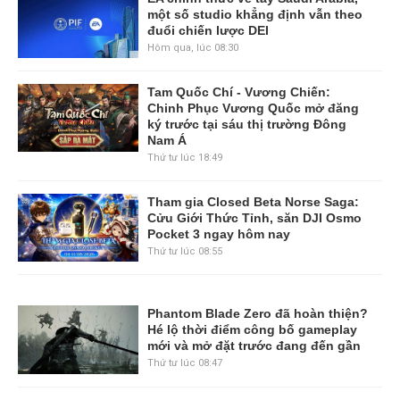
một số studio khẳng định vẫn theo
đuổi chiến lược DEI
Hôm qua, lúc 08:30
Tam Quốc Chí - Vương Chiến:
Chinh Phục Vương Quốc mở đăng
ký trước tại sáu thị trường Đông
Nam Á
Thứ tư lúc 18:49
Tham gia Closed Beta Norse Saga:
Cửu Giới Thức Tỉnh, săn DJI Osmo
Pocket 3 ngay hôm nay
Thứ tư lúc 08:55
Phantom Blade Zero đã hoàn thiện?
Hé lộ thời điểm công bố gameplay
mới và mở đặt trước đang đến gần
Thứ tư lúc 08:47