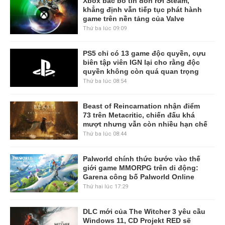
Xbox bác bỏ tin đồn rời Steam,
khẳng định vẫn tiếp tục phát hành
game trên nền tảng của Valve
Thứ ba lúc 09:09
PS5 chỉ có 13 game độc quyền, cựu
biên tập viên IGN lại cho rằng độc
quyền không còn quá quan trọng
Thứ ba lúc 08:54
Beast of Reincarnation nhận điểm
73 trên Metacritic, chiến đấu khá
mượt nhưng vẫn còn nhiều hạn chế
Thứ ba lúc 08:44
Palworld chính thức bước vào thế
giới game MMORPG trên di động:
Garena công bố Palworld Online
Thứ hai lúc 17:29
DLC mới của The Witcher 3 yêu cầu
Windows 11, CD Projekt RED sẽ