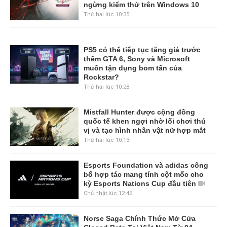
ngừng kiểm thử trên Windows 10
Thứ hai lúc 10:35
PS5 có thể tiếp tục tăng giá trước
thềm GTA 6, Sony và Microsoft
muốn tận dụng bom tấn của
Rockstar?
Thứ hai lúc 10:28
Mistfall Hunter được cộng đồng
quốc tế khen ngợi nhờ lối chơi thú
vị và tạo hình nhân vật nữ hợp mắt
Thứ hai lúc 10:13
Esports Foundation và adidas công
bố hợp tác mang tính cột mốc cho
kỳ Esports Nations Cup đầu tiên
Chủ nhật lúc 12:46
Norse Saga Chính Thức Mở Cửa