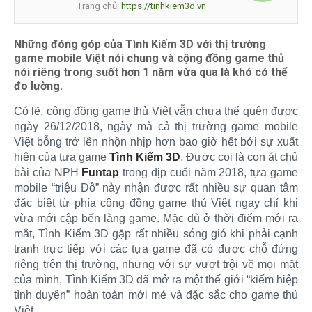
Trang chủ:
https://tinhkiem3d.vn
Những đóng góp của Tình Kiếm 3D với thị trường
game mobile Việt nói chung và cộng đồng game thủ
nói riêng trong suốt hơn 1 năm vừa qua là khó có thể
đo lường.
Có lẽ, cộng đồng game thủ Việt vẫn chưa thể quên được
ngày 26/12/2018, ngày mà cả thị trường game mobile
Việt bỗng trở lên nhộn nhịp hơn bao giờ hết bởi sự xuất
hiện của tựa game
Tình Kiếm 3D
. Được coi là con át chủ
bài của NPH
Funtap
trong dịp cuối năm 2018, tựa game
mobile “triệu Đô” này nhận được rất nhiều sự quan tâm
đặc biệt từ phía cộng đồng game thủ Việt ngay chỉ khi
vừa mới cập bến làng game. Mặc dù ở thời điểm mới ra
mắt, Tình Kiếm 3D gặp rất nhiều sóng gió khi phải cạnh
tranh trực tiếp với các tựa game đã có được chỗ đứng
riêng trên thị trường, nhưng với sự vượt trội về mọi mặt
của mình, Tình Kiếm 3D đã mở ra một thế giới “kiếm hiệp
tình duyên” hoàn toàn mới mẻ và đặc sắc cho game thủ
Việt.​