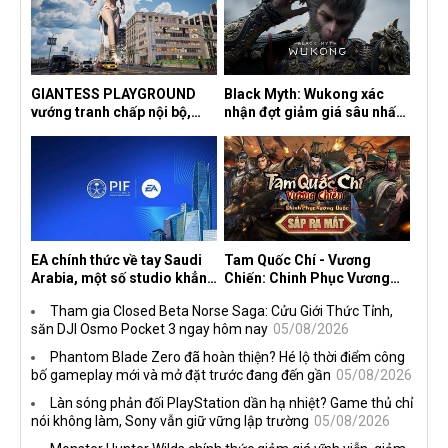
GIANTESS PLAYGROUND
Black Myth: Wukong xác
vướng tranh chấp nội bộ,
nhận đợt giảm giá sâu nhất
nhà phát triển tố đồng sự
từ trước đến nay, ưu đãi 30%
ngầm chiếm đoạt doanh thu
trên mọi nền tảng
EA chính thức về tay Saudi
Tam Quốc Chí - Vương
Arabia, một số studio khẳng
Chiến: Chinh Phục Vương
định vẫn theo đuổi chiến
Quốc mở đăng ký trước tại
Tham gia Closed Beta Norse Saga: Cửu Giới Thức Tỉnh,
lược DEI
sáu thị trường Đông Nam Á
săn DJI Osmo Pocket 3 ngay hôm nay
05/08/2026
Phantom Blade Zero đã hoàn thiện? Hé lộ thời điểm công
bố gameplay mới và mở đặt trước đang đến gần
05/08/2026
Làn sóng phản đối PlayStation dần hạ nhiệt? Game thủ chỉ
nói không làm, Sony vẫn giữ vững lập trường
05/08/2026