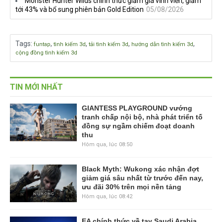
Monster Hunter Wilds chính thức giảm giá vĩnh viễn, giảm
tới 43% và bổ sung phiên bản Gold Edition
05/08/2026
Tags
:
,
,
,
,
funtap
tình kiếm 3d
tải tình kiếm 3d
hướng dẫn tình kiếm 3d
cộng đồng tình kiếm 3d
TIN MỚI NHẤT
GIANTESS PLAYGROUND vướng
tranh chấp nội bộ, nhà phát triển tố
đồng sự ngầm chiếm đoạt doanh
thu
Hôm qua, lúc 08:50
Black Myth: Wukong xác nhận đợt
giảm giá sâu nhất từ trước đến nay,
ưu đãi 30% trên mọi nền tảng
Hôm qua, lúc 08:42
EA chính thức về tay Saudi Arabia,