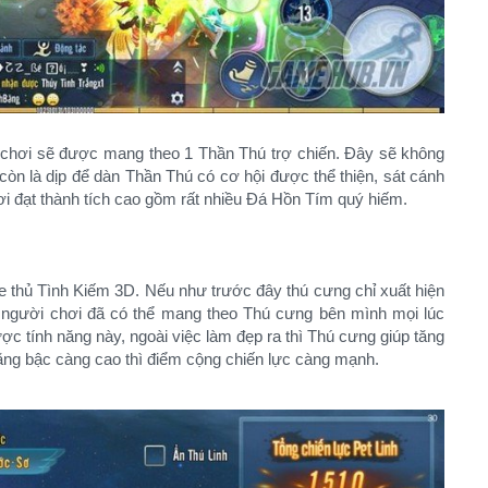
i chơi sẽ được mang theo 1 Thần Thú trợ chiến. Đây sẽ không
còn là dịp để dàn Thần Thú có cơ hội được thể thiện, sát cánh
 đạt thành tích cao gồm rất nhiều Đá Hồn Tím quý hiếm.
 thủ Tình Kiếm 3D. Nếu như trước đây thú cưng chỉ xuất hiện
ây người chơi đã có thể mang theo Thú cưng bên mình mọi lúc
c tính năng này, ngoài việc làm đẹp ra thì Thú cưng giúp tăng
ăng bậc càng cao thì điểm cộng chiến lực càng mạnh.