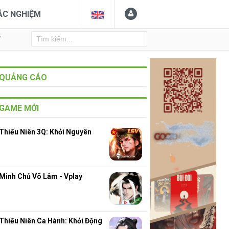
ẮC NGHIỆM
Y
QUẢNG CÁO
GAME MỚI
Thiếu Niên 3Q: Khởi Nguyên
Minh Chủ Võ Lâm - Vplay
Thiếu Niên Ca Hành: Khởi Động