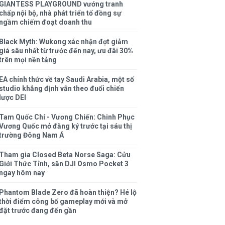
GIANTESS PLAYGROUND vướng tranh
chấp nội bộ, nhà phát triển tố đồng sự
ngầm chiếm đoạt doanh thu
Black Myth: Wukong xác nhận đợt giảm
giá sâu nhất từ trước đến nay, ưu đãi 30%
trên mọi nền tảng
EA chính thức về tay Saudi Arabia, một số
studio khẳng định vẫn theo đuổi chiến
lược DEI
Tam Quốc Chí - Vương Chiến: Chinh Phục
Vương Quốc mở đăng ký trước tại sáu thị
trường Đông Nam Á
Tham gia Closed Beta Norse Saga: Cửu
Giới Thức Tỉnh, săn DJI Osmo Pocket 3
ngay hôm nay
Phantom Blade Zero đã hoàn thiện? Hé lộ
thời điểm công bố gameplay mới và mở
đặt trước đang đến gần