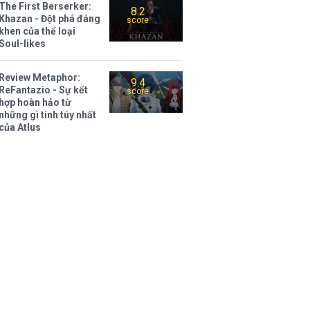
The First Berserker:
8.2
Khazan - Đột phá đáng
score
khen của thể loại
Soul-likes
Review Metaphor:
9.4
ReFantazio - Sự kết
score
hợp hoàn hảo từ
những gì tinh túy nhất
của Atlus