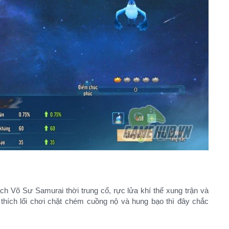
h Võ Sư Samurai thời trung cổ, rực lửa khí thế xung trận và
thích lối chơi chặt chém cuồng nộ và hung bạo thì đây chắc