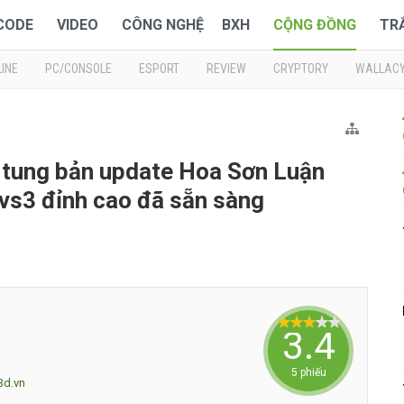
 CODE
VIDEO
CÔNG NGHỆ
BXH
CỘNG ĐỒNG
TR
INE
PC/CONSOLE
ESPORT
REVIEW
CRYPTORY
WALLAC
 tung bản update Hoa Sơn Luận
vs3 đỉnh cao đã sẵn sàng
3.4
5 phiếu
3d.vn