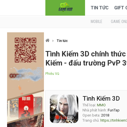
TIN TỨC
GIFT
MOBILE
GAME ONL
Tin tức
Tình Kiếm 3D chính thức
Kiếm - đấu trường PvP 3
Phiêu Vũ
Tình Kiếm 3D
Thể loại:
MMO
Nhà phát hành:
FunTap
Open beta:
2018
Trang chủ:
https://tinhkiem