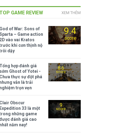
TOP GAME REVIEW
XEM THÊM
9.4
God of War: Sons of
Sparta – Game action
score
2D vào vai Kratos
trước khi cơn thịnh nộ
trỗi dậy
Tổng hợp đánh giá
8.6
sớm Ghost of Yotei -
score
Chưa thực sự đột phá
nhưng vẫn là trải
nghiệm trọn vẹn
Clair Obscur
9
Expedition 33 là một
score
trong những game
được đánh giá cao
nhất năm nay!