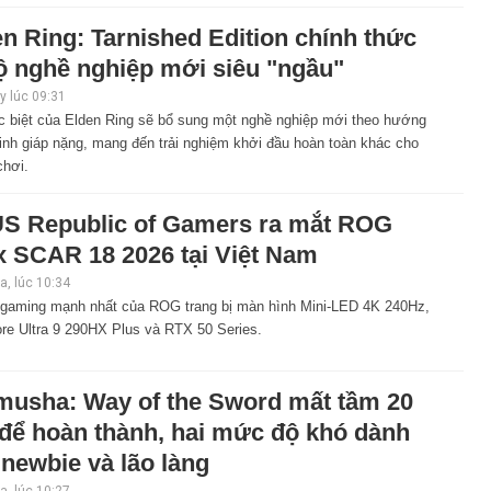
n Ring: Tarnished Edition chính thức
ộ nghề nghiệp mới siêu "ngầu"
 lúc 09:31
c biệt của Elden Ring sẽ bổ sung một nghề nghiệp mới theo hướng
inh giáp nặng, mang đến trải nghiệm khởi đầu hoàn toàn khác cho
chơi.
S Republic of Gamers ra mắt ROG
x SCAR 18 2026 tại Việt Nam
, lúc 10:34
 gaming mạnh nhất của ROG trang bị màn hình Mini-LED 4K 240Hz,
ore Ultra 9 290HX Plus và RTX 50 Series.
musha: Way of the Sword mất tầm 20
 để hoàn thành, hai mức độ khó dành
newbie và lão làng