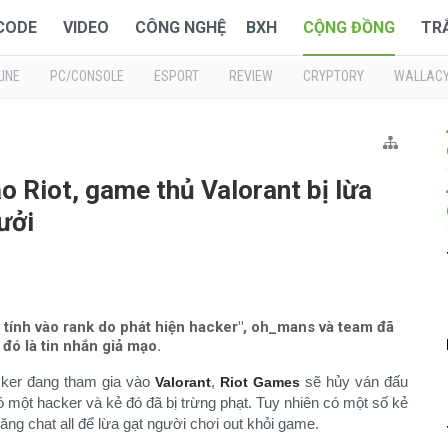
 CODE
VIDEO
CÔNG NGHỆ
BXH
CỘNG ĐỒNG
TR
INE
PC/CONSOLE
ESPORT
REVIEW
CRYPTORY
WALLAC
o Riot, game thủ Valorant bị lừa
ưởi
tính vào rank do phát hiện hacker", oh_mans và team đã
đó là tin nhắn giả mạo.
cker đang tham gia vào
,
sẽ hủy ván đấu
Valorant
Riot Games
 một hacker và kẻ đó đã bị trừng phạt. Tuy nhiên có một số kẻ
ng chat all để lừa gạt người chơi out khỏi game.​