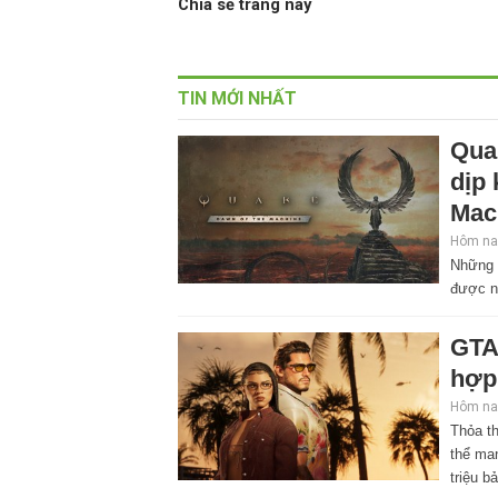
Chia sẻ trang này
TIN MỚI NHẤT
Qua
dịp
Mac
Hôm nay
Những 
được n
GTA
hợp
Hôm nay
Thỏa th
thể ma
triệu b