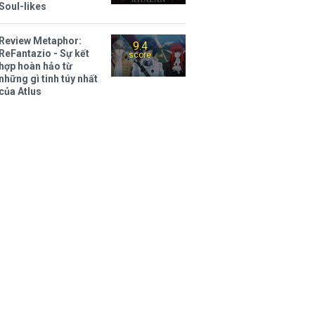
Soul-likes
Review Metaphor:
9.4
ReFantazio - Sự kết
score
hợp hoàn hảo từ
những gì tinh túy nhất
của Atlus