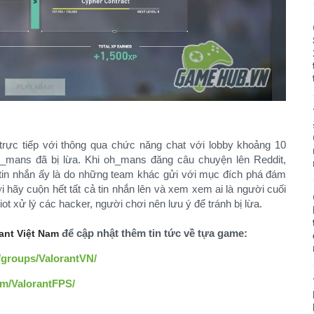
 trực tiếp với thông qua chức năng chat với lobby khoảng 10
h_mans đã bị lừa. Khi oh_mans đăng câu chuyện lên Reddit,
 tin nhắn ấy là do những team khác gửi với mục đích phá đám
 hãy cuộn hết tất cả tin nhắn lên và xem xem ai là người cuối
ot xử lý các hacker, người chơi nên lưu ý để tránh bị lừa.
để cập nhật thêm tin tức về tựa game:
ant Việt Nam
/groups/ValorantVN/
om/ValorantFPS/