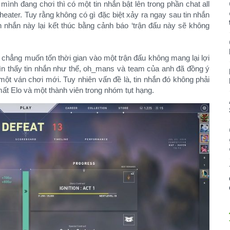
nh đang chơi thì có một tin nhắn bật lên trong phần chat all
eater. Tuy rằng không có gì đặc biệt xảy ra ngay sau tin nhắn
n nhắn này lại kết thúc bằng cảnh báo ‘trận đấu này sẽ không
 chẳng muốn tốn thời gian vào một trận đấu không mang lại lợi
hìn thấy tin nhắn như thế, oh_mans và team của anh đã đồng ý
ột ván chơi mới. Tuy nhiên vấn đề là, tin nhắn đó không phải
mất Elo và một thành viên trong nhóm tụt hạng.​