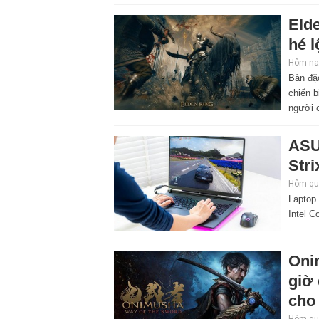
Elde
hé l
Hôm nay
Bản đặ
chiến b
người 
ASU
Stri
Hôm qua
Laptop
Intel C
Oni
giờ
cho 