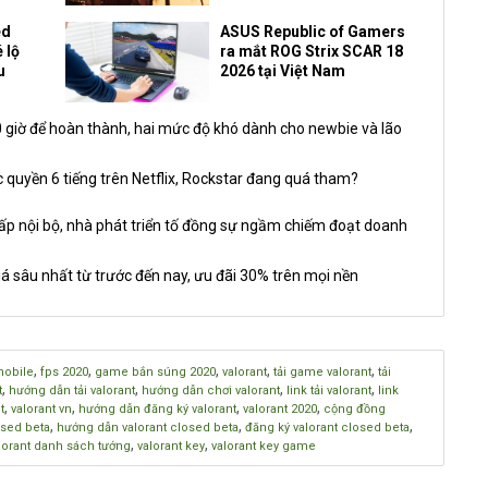
ed
ASUS Republic of Gamers
 lộ
ra mắt ROG Strix SCAR 18
u
2026 tại Việt Nam
giờ để hoàn thành, hai mức độ khó dành cho newbie và lão
 quyền 6 tiếng trên Netflix, Rockstar đang quá tham?
nội bộ, nhà phát triển tố đồng sự ngầm chiếm đoạt doanh
á sâu nhất từ trước đến nay, ưu đãi 30% trên mọi nền
,
,
,
,
,
mobile
fps 2020
game bắn súng 2020
valorant
tải game valorant
tải
,
,
,
,
t
hướng dẫn tải valorant
hướng dẫn chơi valorant
link tải valorant
link
,
,
,
,
t
valorant vn
hướng dẫn đăng ký valorant
valorant 2020
cộng đồng
,
,
,
osed beta
hướng dẫn valorant closed beta
đăng ký valorant closed beta
,
,
lorant danh sách tướng
valorant key
valorant key game