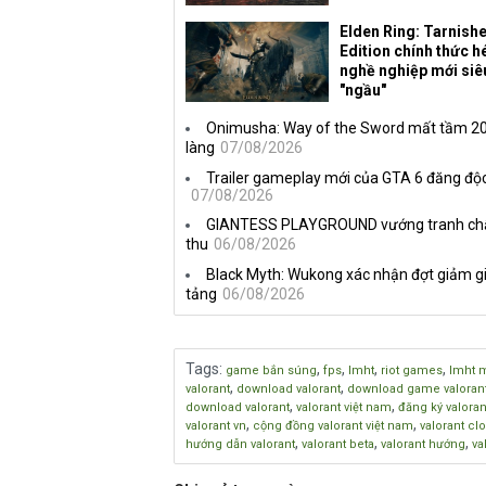
Elden Ring: Tarnish
Edition chính thức hé
nghề nghiệp mới siê
"ngầu"
Onimusha: Way of the Sword mất tầm 20 
làng
07/08/2026
Trailer gameplay mới của GTA 6 đăng độc
07/08/2026
GIANTESS PLAYGROUND vướng tranh chấp 
thu
06/08/2026
Black Myth: Wukong xác nhận đợt giảm gi
tảng
06/08/2026
Tags
:
,
,
,
,
game bắn súng
fps
lmht
riot games
lmht 
,
,
valorant
download valorant
download game valoran
,
,
download valorant
valorant việt nam
đăng ký valoran
,
,
valorant vn
cộng đồng valorant việt nam
valorant cl
,
,
,
hướng dẫn valorant
valorant beta
valorant hướng
va