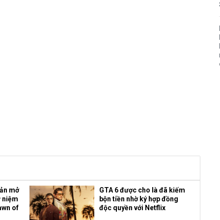
bản mở
GTA 6 được cho là đã kiếm
ỷ niệm
bộn tiền nhờ ký hợp đồng
awn of
độc quyền với Netflix