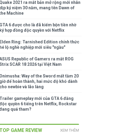
Quake 2021 ra mắt bản mở rộng mới nhân
dịp kỷ niệm 30 năm, mang tên Dawn of
the Machine
GTA 6 được cho là đã kiếm bộn tiền nhờ
ký hợp đồng độc quyền với Netflix
Elden Ring: Tarnished Edition chính thức
hé lộ nghề nghiệp mới siêu "ngầu"
ASUS Republic of Gamers ra mắt ROG
Strix SCAR 18 2026 tại Việt Nam
Onimusha: Way of the Sword mất tầm 20
giờ để hoàn thành, hai mức độ khó dành
cho newbie và lão làng
Trailer gameplay mới của GTA 6 đăng
độc quyền 6 tiếng trên Netflix, Rockstar
đang quá tham?
TOP GAME REVIEW
XEM THÊM