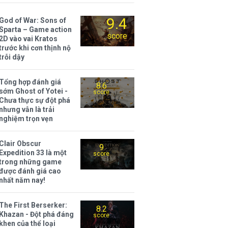
9.4
God of War: Sons of
Sparta – Game action
score
2D vào vai Kratos
trước khi cơn thịnh nộ
trỗi dậy
Tổng hợp đánh giá
8.6
sớm Ghost of Yotei -
score
Chưa thực sự đột phá
nhưng vẫn là trải
nghiệm trọn vẹn
Clair Obscur
9
Expedition 33 là một
score
trong những game
được đánh giá cao
nhất năm nay!
The First Berserker:
8.2
Khazan - Đột phá đáng
score
khen của thể loại