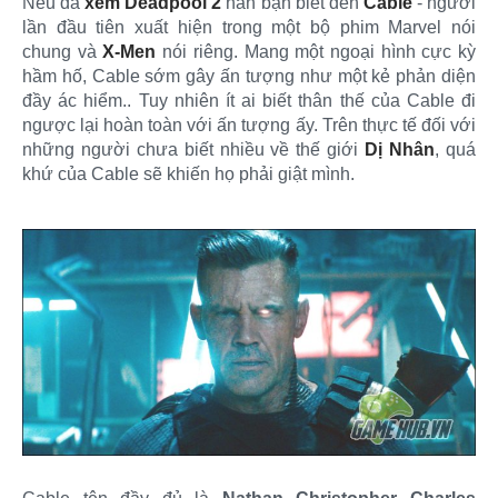
Nếu đã
xem Deadpool 2
hẳn bạn biết đến
Cable
- người
lần đầu tiên xuất hiện trong một bộ phim Marvel nói
chung và
X-Men
nói riêng. Mang một ngoại hình cực kỳ
hầm hố, Cable sớm gây ấn tượng như một kẻ phản diện
đầy ác hiểm.. Tuy nhiên ít ai biết thân thế của Cable đi
ngược lại hoàn toàn với ấn tượng ấy. Trên thực tế đối với
những người chưa biết nhiều về thế giới
Dị Nhân
, quá
khứ của Cable sẽ khiến họ phải giật mình.