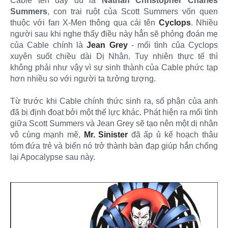
Cable tên đầy đủ là
Nathan Christopher Charles
Summers
, con trai ruột của Scott Summers vốn quen
thuộc với fan X-Men thông qua cái tên
Cyclops
. Nhiều
người sau khi nghe thấy điều này hẳn sẽ phỏng đoán mẹ
của Cable chính là
Jean Grey
- mối tình của Cyclops
xuyên suốt chiều dài Dị Nhân. Tuy nhiên thực tế thì
không phải như vậy vì sự sinh thành của Cable phức tạp
hơn nhiều so với người ta tưởng tượng.
Từ trước khi Cable chính thức sinh ra, số phận của anh
đã bị định đoạt bởi một thế lực khác. Phát hiện ra mối tình
giữa Scott Summers và Jean Grey sẽ tạo nên một dị nhân
vô cùng mạnh mẽ,
Mr. Sinister
đã ấp ủ kế hoạch thâu
tóm đứa trẻ và biến nó trở thành bàn đạp giúp hắn chống
lại Apocalypse sau này.