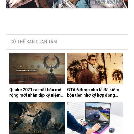
CÓ THỂ BẠN QUAN TÂM
Quake 2021 ra mắt bản mở
GTA 6 được cho là đã kiếm
rộng mới nhân dịp kỷ niệm
bộn tiền nhờ ký hợp đồng
30 năm, mang tên Dawn of
độc quyền với Netflix
the Machine