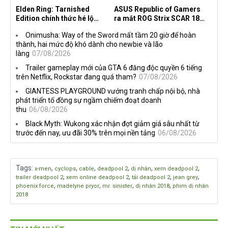
Elden Ring: Tarnished
ASUS Republic of Gamers
Edition chính thức hé lộ
ra mắt ROG Strix SCAR 18
nghề nghiệp mới siêu "ngầu"
2026 tại Việt Nam
Onimusha: Way of the Sword mất tầm 20 giờ để hoàn
thành, hai mức độ khó dành cho newbie và lão
làng
07/08/2026
Trailer gameplay mới của GTA 6 đăng độc quyền 6 tiếng
trên Netflix, Rockstar đang quá tham?
07/08/2026
GIANTESS PLAYGROUND vướng tranh chấp nội bộ, nhà
phát triển tố đồng sự ngầm chiếm đoạt doanh
thu
06/08/2026
Black Myth: Wukong xác nhận đợt giảm giá sâu nhất từ
trước đến nay, ưu đãi 30% trên mọi nền tảng
06/08/2026
Tags
:
,
,
,
,
,
,
x-men
cyclops
cable
deadpool 2
dị nhân
xem deadpool 2
,
,
,
,
trailer deadpool 2
xem online deadpool 2
tải deadpool 2
jean grey
,
,
,
,
phoenix force
madelyne pryor
mr. sinister
dị nhân 2018
phim dị nhân
2018