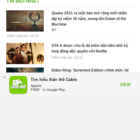
TIN MỚI NHẤT
Quake 2021 ra mắt bản mở rộng mới nhân
dịp kỷ niệm 30 năm, mang tên Dawn of the
Machine
Hôm nay lúc 10:21
GTA 6 được cho là đã kiếm bộn tiền nhờ ký
hợp đồng độc quyền với Netflix
Hôm nay lúc 10:11
Elden Ring: Tarnished Edition chính thức hé
×
lộ nghề nghiệp mới siêu "ngầu"
Tìm hiểu thân thế Cable
Hôm nay lúc 09:31
VIEW
Appota
FREE - In Google Play
ASUS Republic of Gamers ra mắt ROG
Strix SCAR 18 2026 tại Việt Nam
Hôm qua, lúc 10:34
Onimusha: Way of the Sword mất tầm 20
giờ để hoàn thành, hai mức độ khó dành
cho newbie và lão làng
Hôm qua, lúc 10:27