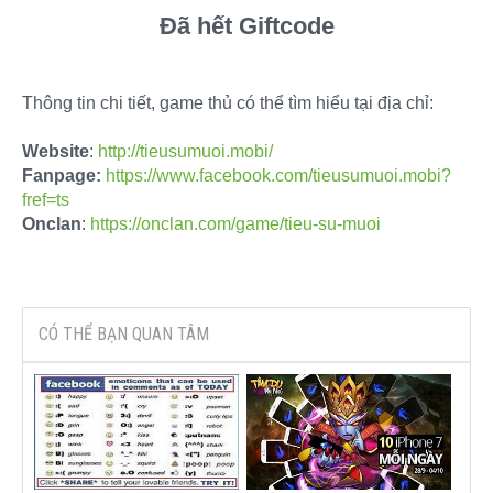
Đã hết Giftcode
Thông tin chi tiết, game thủ có thể tìm hiểu tại địa chỉ:
Website
:
http://tieusumuoi.mobi/
Fanpage:
https://www.facebook.com/tieusumuoi.mobi?
fref=ts
Onclan
:
https://onclan.com/game/tieu-su-muoi
CÓ THỂ BẠN QUAN TÂM