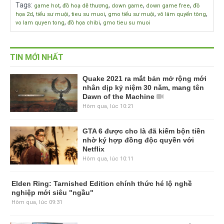
Tags
:
,
,
,
,
game hot
đồ hoạ dễ thương
down game
down game free
đồ
,
,
,
,
,
họa 2d
tiểu sư muội
tieu su muoi
gmo tiểu sư muội
võ lâm quyển tông
,
,
vo lam quyen tong
đồ họa chibi
gmo tieu su muoi
TIN MỚI NHẤT
Quake 2021 ra mắt bản mở rộng mới
nhân dịp kỷ niệm 30 năm, mang tên
Dawn of the Machine
Hôm qua, lúc 10:21
GTA 6 được cho là đã kiếm bộn tiền
nhờ ký hợp đồng độc quyền với
Netflix
Hôm qua, lúc 10:11
Elden Ring: Tarnished Edition chính
thức hé lộ nghề nghiệp mới siêu
"ngầu"
Hôm qua, lúc 09:31