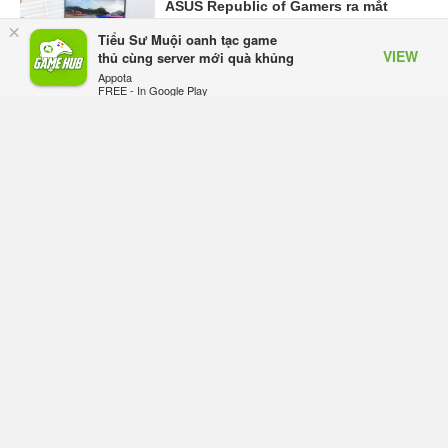
ASUS Republic of Gamers ra mắt
×
Tiểu Sư Muội oanh tạc game
ROG Strix SCAR 18 2026 tại Việt
VIEW
thủ cùng server mới quà khủng
Nam
Appota
Thứ sáu lúc 10:34
FREE - In Google Play
Onimusha: Way of the Sword mất
tầm 20 giờ để hoàn thành, hai mức
độ khó dành cho newbie và lão làng
Thứ sáu lúc 10:27
Trailer gameplay mới của GTA 6
đăng độc quyền 6 tiếng trên Netflix,
Rockstar đang quá tham?
Thứ sáu lúc 10:15
GIANTESS PLAYGROUND vướng
tranh chấp nội bộ, nhà phát triển tố
đồng sự ngầm chiếm đoạt doanh
thu
Thứ năm lúc 08:50