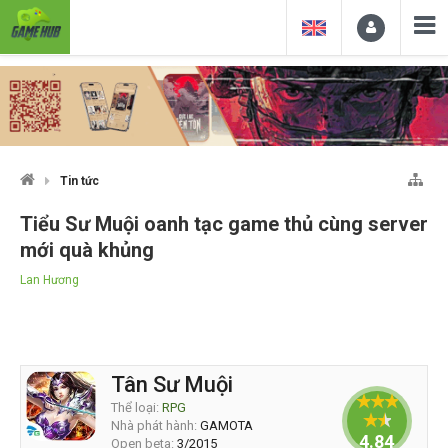
Tin tức
Tiểu Sư Muội oanh tạc game thủ cùng server
mới quà khủng
Lan Hương
Tân Sư Muội
Thể loại:
RPG
Nhà phát hành:
GAMOTA
4.844
Open beta:
3/2015