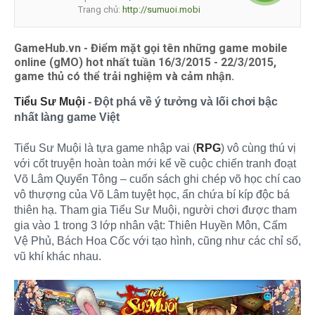
Trang chủ:
http://sumuoi.mobi
GameHub.vn - Điểm mặt gọi tên những game mobile
online (gMO) hot nhất tuần 16/3/2015 - 22/3/2015,
game thủ có thể trải nghiệm và cảm nhận.
Tiểu Sư Muội
- Đột phá về ý tưởng và lối chơi bậc
nhất làng game Việt
Tiểu Sư Muội là tựa game nhập vai (
RPG
) vô cùng thú vị
với cốt truyện hoàn toàn mới kể về cuộc chiến tranh đoạt
Võ Lâm Quyển Tông – cuốn sách ghi chép võ học chí cao
vô thượng của Võ Lâm tuyệt học, ẩn chứa bí kíp độc bá
thiên hạ. Tham gia Tiểu Sư Muội, người chơi được tham
gia vào 1 trong 3 lớp nhân vật: Thiên Huyền Môn, Cấm
Vệ Phủ, Bách Hoa Cốc với tạo hình, cũng như các chỉ số,
vũ khí khác nhau.