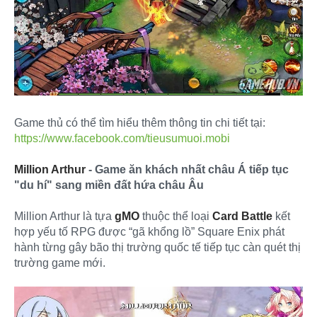
Game thủ có thể tìm hiểu thêm thông tin chi tiết tại:
https://www.facebook.com/tieusumuoi.mobi
Million Arthur
- Game ăn khách nhất châu Á tiếp tục
"du hí" sang miền đất hứa châu Âu
Million Arthur là tựa
gMO
thuộc thể loại
Card Battle
kết
hợp yếu tố RPG được “gã khổng lồ” Square Enix phát
hành từng gây bão thị trường quốc tế tiếp tục càn quét thị
trường game mới.