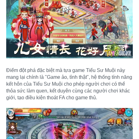
Điểm đột phá đặc biệt mà tựa game Tiểu Sư Muội này
mang lại chính là "Game ảo, tình thật", hệ thống tính năng
kết hôn của Tiểu Sư Muội cho phép người chơi có thể
thỏa sức làm quen, kết duyên cùng các người chơi khác
giới, tạo điều kiện thoát FA cho game thủ.