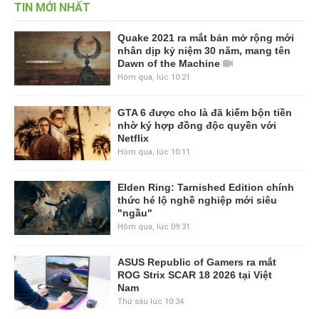
TIN MỚI NHẤT
Quake 2021 ra mắt bản mở rộng mới
nhân dịp kỷ niệm 30 năm, mang tên
Dawn of the Machine
Hôm qua, lúc 10:21
GTA 6 được cho là đã kiếm bộn tiền
nhờ ký hợp đồng độc quyền với
Netflix
Hôm qua, lúc 10:11
Elden Ring: Tarnished Edition chính
thức hé lộ nghề nghiệp mới siêu
"ngầu"
Hôm qua, lúc 09:31
ASUS Republic of Gamers ra mắt
ROG Strix SCAR 18 2026 tại Việt
Nam
Thứ sáu lúc 10:34