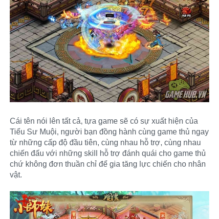
Cái tên nói lên tất cả, tựa game sẽ có sự xuất hiện của
Tiểu Sư Muội, người bạn đồng hành cùng game thủ ngay
từ những cấp độ đầu tiên, cùng nhau hỗ trợ, cùng nhau
chiến đấu với những skill hỗ trợ đánh quái cho game thủ
chứ không đơn thuần chỉ để gia tăng lực chiến cho nhân
vật.