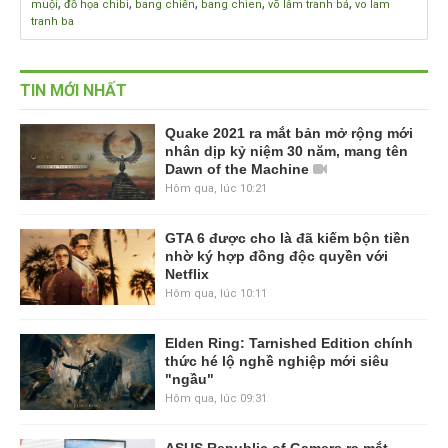
,
,
,
,
,
muội
đồ họa chibi
bang chiến
bang chien
võ lâm tranh bá
vo lam
tranh ba
TIN MỚI NHẤT
Quake 2021 ra mắt bản mở rộng mới
nhân dịp kỷ niệm 30 năm, mang tên
Dawn of the Machine
Hôm qua, lúc 10:21
GTA 6 được cho là đã kiếm bộn tiền
nhờ ký hợp đồng độc quyền với
Netflix
Hôm qua, lúc 10:11
Elden Ring: Tarnished Edition chính
thức hé lộ nghề nghiệp mới siêu
"ngầu"
Hôm qua, lúc 09:31