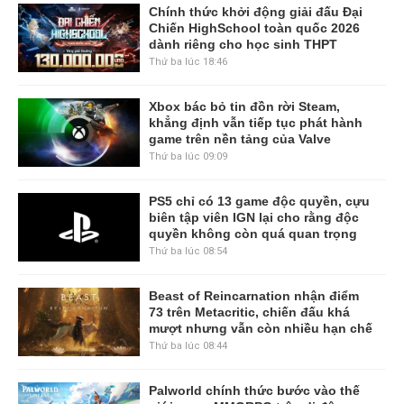
Chính thức khởi động giải đấu Đại
Chiến HighSchool toàn quốc 2026
dành riêng cho học sinh THPT
Thứ ba lúc 18:46
Xbox bác bỏ tin đồn rời Steam,
khẳng định vẫn tiếp tục phát hành
game trên nền tảng của Valve
Thứ ba lúc 09:09
PS5 chỉ có 13 game độc quyền, cựu
biên tập viên IGN lại cho rằng độc
quyền không còn quá quan trọng
Thứ ba lúc 08:54
Beast of Reincarnation nhận điểm
73 trên Metacritic, chiến đấu khá
mượt nhưng vẫn còn nhiều hạn chế
Thứ ba lúc 08:44
Palworld chính thức bước vào thế