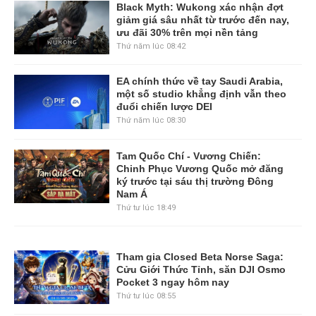
Black Myth: Wukong xác nhận đợt
giảm giá sâu nhất từ trước đến nay,
ưu đãi 30% trên mọi nền tảng
Thứ năm lúc 08:42
EA chính thức về tay Saudi Arabia,
một số studio khẳng định vẫn theo
đuổi chiến lược DEI
Thứ năm lúc 08:30
Tam Quốc Chí - Vương Chiến:
Chinh Phục Vương Quốc mở đăng
ký trước tại sáu thị trường Đông
Nam Á
Thứ tư lúc 18:49
Tham gia Closed Beta Norse Saga:
Cửu Giới Thức Tỉnh, săn DJI Osmo
Pocket 3 ngay hôm nay
Thứ tư lúc 08:55