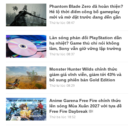
Phantom Blade Zero đã hoàn thiện?
Hé lộ thời điểm công bố gameplay
mới và mở đặt trước đang đến gần
Thứ tư lúc 08:47
Làn sóng phản đối PlayStation dần
hạ nhiệt? Game thủ chỉ nói không
làm, Sony vẫn giữ vững lập trường
Thứ tư lúc 08:37
Monster Hunter Wilds chính thức
giảm giá vĩnh viễn, giảm tới 43% và
bổ sung phiên bản Gold Edition
Thứ tư lúc 08:29
Anime Garena Free Fire chính thức
lên sóng Mùa Xuân 2027 với tựa đề
Free Fire Daybreak
Thứ ba lúc 18:52