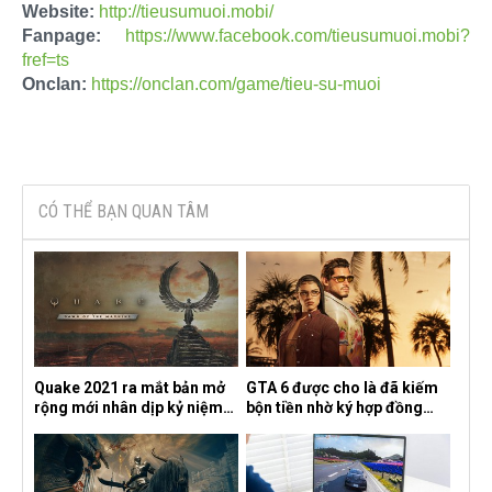
Website:
http://tieusumuoi.mobi/
Fanpage:
https://www.facebook.com/tieusumuoi.mobi?
fref=ts
Onclan:
https://onclan.com/game/tieu-su-muoi
CÓ THỂ BẠN QUAN TÂM
Quake 2021 ra mắt bản mở
GTA 6 được cho là đã kiếm
rộng mới nhân dịp kỷ niệm
bộn tiền nhờ ký hợp đồng
30 năm, mang tên Dawn of
độc quyền với Netflix
the Machine