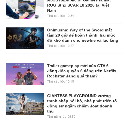
ASUS Republic of Gamers ra mắt
ROG Strix SCAR 18 2026 tại Việt
Nam
Thứ sáu lúc 10:34
Onimusha: Way of the Sword mất
tầm 20 giờ để hoàn thành, hai mức
độ khó dành cho newbie và lão làng
Thứ sáu lúc 10:27
Trailer gameplay mới của GTA 6
đăng độc quyền 6 tiếng trên Netflix,
Rockstar đang quá tham?
Thứ sáu lúc 10:15
GIANTESS PLAYGROUND vướng
tranh chấp nội bộ, nhà phát triển tố
đồng sự ngầm chiếm đoạt doanh
thu
Thứ năm lúc 08:50