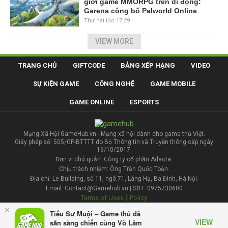
giới game MMORPG trên di động:
Garena công bố Palworld Online
Thứ hai lúc 17:29
VIEW MORE
TRANG CHỦ
GIFTCODE
BẢNG XẾP HẠNG
VIDEO
SỰ KIỆN GAME
CÔNG NGHỆ
GAME MOBILE
GAME ONLINE
ESPORTS
Mạng Xã Hội GameHub.vn - Mạng xã hội dành cho game thủ Việt.
Giấy phép số: 505/GP-BTTTT do Bộ Thông tin và Truyền thông cấp ngày
16/10/2017.
Đơn vị chủ quản: Công ty cổ phần Adsota.
Chịu trách nhiệm: Ông Trần Quốc Toản.
Địa chỉ: Le Building, số 11, ngõ 71, Láng Hạ, Ba Đình, Hà Nội.
Email: Contact@Gamehub.vn | SĐT: 0975730600
|
Terms of Uses
Policy
×
Tiểu Sư Muội – Game thủ đã
Liên hệ đăng bài
VIEW
sẵn sàng chiến cùng Võ Lâm