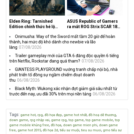
Elden Ring: Tarnished
ASUS Republic of Gamers
Edition chính thức hé lộ
ra mắt ROG Strix SCAR 18
nghề nghiệp mới siêu "ngầu"
2026 tại Việt Nam
Onimusha: Way of the Sword mất tầm 20 giờ để hoàn
thành, hai mức độ khó dành cho newbie và lão
làng
07/08/2026
Trailer gameplay mới của GTA 6 đăng độc quyền 6 tiếng
trên Netflix, Rockstar đang quá tham?
07/08/2026
GIANTESS PLAYGROUND vướng tranh chấp nội bộ, nhà
phát triển tố đồng sự ngầm chiếm đoạt doanh
thu
06/08/2026
Black Myth: Wukong xác nhận đợt giảm giá sâu nhất từ
trước đến nay, ưu đãi 30% trên mọi nền tảng
06/08/2026
Tags
:
,
,
,
,
,
game hot
rpg
đồ họa đẹp
game hot nhất
đồ hoạ dễ thương
,
,
,
,
,
down game
rpg nhập vai
game rpg
top game
top game mobile
top
,
,
,
game mobile khủng free
đồ họa
down game mien phi
down game
,
,
,
,
,
free
game hot 2015
đồ họa 2d
tiểu sư muội
tieu su muoi
gmo tiểu sư