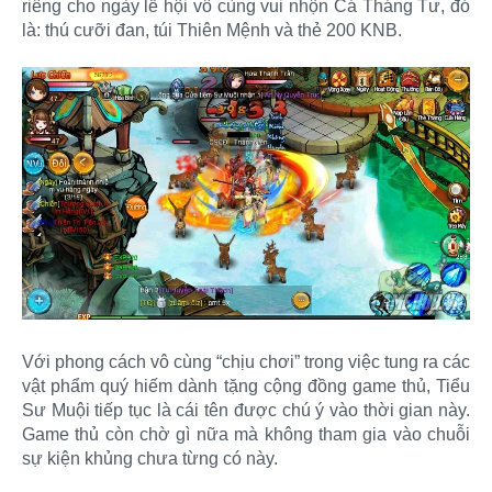
riêng cho ngày lễ hội vô cùng vui nhộn Cá Tháng Tư, đó
là: thú cưỡi đan, túi Thiên Mệnh và thẻ 200 KNB.
Với phong cách vô cùng “chịu chơi” trong việc tung ra các
vật phẩm quý hiếm dành tặng cộng đồng game thủ, Tiểu
Sư Muội tiếp tục là cái tên được chú ý vào thời gian này.
Game thủ còn chờ gì nữa mà không tham gia vào chuỗi
sự kiện khủng chưa từng có này.