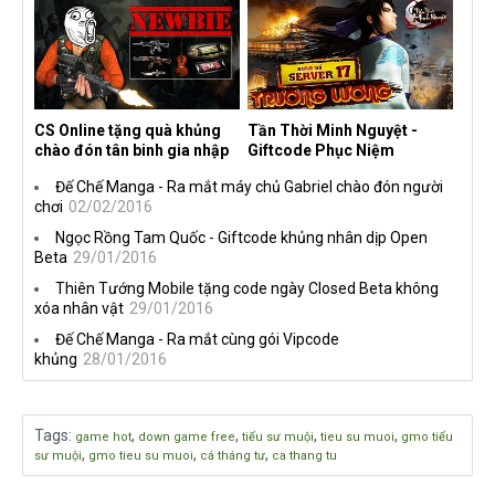
CS Online tặng quà khủng
Tần Thời Minh Nguyệt -
chào đón tân binh gia nhập
Giftcode Phục Niệm
Đế Chế Manga - Ra mắt máy chủ Gabriel chào đón người
chơi
02/02/2016
Ngọc Rồng Tam Quốc - Giftcode khủng nhân dịp Open
Beta
29/01/2016
Thiên Tướng Mobile tặng code ngày Closed Beta không
xóa nhân vật
29/01/2016
Đế Chế Manga - Ra mắt cùng gói Vipcode
khủng
28/01/2016
Tags
:
,
,
,
,
game hot
down game free
tiểu sư muội
tieu su muoi
gmo tiểu
,
,
,
sư muội
gmo tieu su muoi
cá tháng tư
ca thang tu