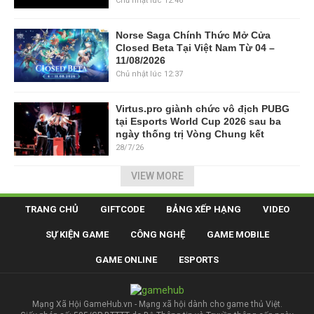
Chủ nhật lúc 12:46
Norse Saga Chính Thức Mở Cửa
Closed Beta Tại Việt Nam Từ 04 –
11/08/2026
Chủ nhật lúc 12:37
Virtus.pro giành chức vô địch PUBG
tại Esports World Cup 2026 sau ba
ngày thống trị Vòng Chung kết
28/7/26
VIEW MORE
TRANG CHỦ
GIFTCODE
BẢNG XẾP HẠNG
VIDEO
SỰ KIỆN GAME
CÔNG NGHỆ
GAME MOBILE
GAME ONLINE
ESPORTS
Mạng Xã Hội GameHub.vn - Mạng xã hội dành cho game thủ Việt.