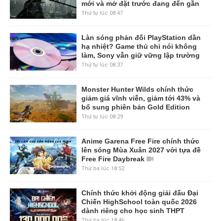
mới và mở đặt trước đang đến gần
Thứ tư lúc 08:47
Làn sóng phản đối PlayStation dần
hạ nhiệt? Game thủ chỉ nói không
làm, Sony vẫn giữ vững lập trường
Thứ tư lúc 08:37
Monster Hunter Wilds chính thức
giảm giá vĩnh viễn, giảm tới 43% và
bổ sung phiên bản Gold Edition
Thứ tư lúc 08:29
Anime Garena Free Fire chính thức
lên sóng Mùa Xuân 2027 với tựa đề
Free Fire Daybreak
Thứ ba lúc 18:52
Chính thức khởi động giải đấu Đại
Chiến HighSchool toàn quốc 2026
dành riêng cho học sinh THPT
Thứ ba lúc 18:46