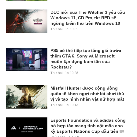
DLC mới của The Witcher 3 yêu cầu
Windows 11, CD Projekt RED sẽ
ngừng kiểm thử trên Windows 10
Thứ hai lúc 10:35
PS5 có thể tiếp tục tăng giá trước
thềm GTA 6, Sony và Microsoft
muốn tận dụng bom tấn của
Rockstar?
Thứ hai lúc 10:28
Mistfall Hunter được cộng đồng
quốc tế khen ngợi nhờ lối chơi thú
vị và tạo hình nhân vật nữ hợp mắt
Thứ hai lúc 10:13
Esports Foundation và adidas công
bố hợp tác mang tính cột mốc cho
kỳ Esports Nations Cup đầu tiên