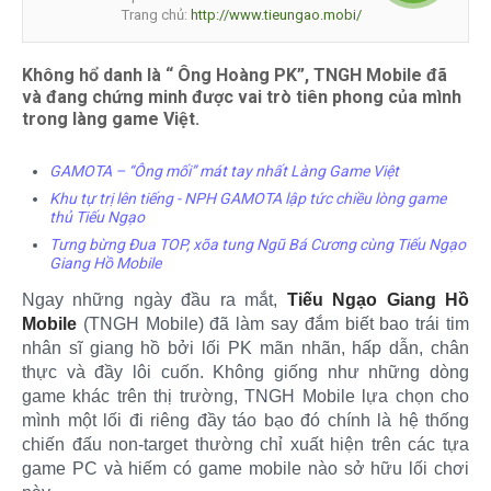
Trang chủ:
http://www.tieungao.mobi/
Không hổ danh là “ Ông Hoàng PK”, TNGH Mobile đã
và đang chứng minh được vai trò tiên phong của mình
trong làng game Việt.
GAMOTA – “Ông mối” mát tay nhất Làng Game Việt
Khu tự trị lên tiếng - NPH GAMOTA lập tức chiều lòng game
thủ Tiếu Ngạo
Tưng bừng Đua TOP, xõa tung Ngũ Bá Cương cùng Tiếu Ngạo
Giang Hồ Mobile
Ngay những ngày đầu ra mắt,
Tiếu Ngạo Giang Hồ
Mobile
(TNGH Mobile) đã làm say đắm biết bao trái tim
nhân sĩ giang hồ bởi lối PK mãn nhãn, hấp dẫn, chân
thực và đầy lôi cuốn. Không giống như những dòng
game khác trên thị trường, TNGH Mobile lựa chọn cho
mình một lối đi riêng đầy táo bạo đó chính là hệ thống
chiến đấu non-target thường chỉ xuất hiện trên các tựa
game PC và hiếm có game mobile nào sở hữu lối chơi