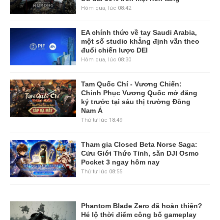
Hôm qua, lúc 08:42
EA chính thức về tay Saudi Arabia,
một số studio khẳng định vẫn theo
đuổi chiến lược DEI
Hôm qua, lúc 08:30
Tam Quốc Chí - Vương Chiến:
Chinh Phục Vương Quốc mở đăng
ký trước tại sáu thị trường Đông
Nam Á
Thứ tư lúc 18:49
Tham gia Closed Beta Norse Saga:
Cửu Giới Thức Tỉnh, săn DJI Osmo
Pocket 3 ngay hôm nay
Thứ tư lúc 08:55
Phantom Blade Zero đã hoàn thiện?
Hé lộ thời điểm công bố gameplay