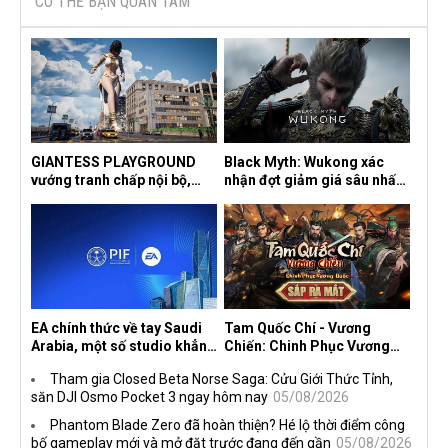
CÓ THỂ BẠN QUAN TÂM
GIANTESS PLAYGROUND
Black Myth: Wukong xác
vướng tranh chấp nội bộ,
nhận đợt giảm giá sâu nhất
nhà phát triển tố đồng sự
từ trước đến nay, ưu đãi 30%
ngầm chiếm đoạt doanh thu
trên mọi nền tảng
EA chính thức về tay Saudi
Tam Quốc Chí - Vương
Arabia, một số studio khẳng
Chiến: Chinh Phục Vương
định vẫn theo đuổi chiến
Quốc mở đăng ký trước tại
Tham gia Closed Beta Norse Saga: Cửu Giới Thức Tỉnh,
lược DEI
sáu thị trường Đông Nam Á
săn DJI Osmo Pocket 3 ngay hôm nay
05/08/2026
Phantom Blade Zero đã hoàn thiện? Hé lộ thời điểm công
bố gameplay mới và mở đặt trước đang đến gần
05/08/2026