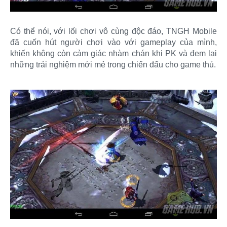
Có thể nói, với lối chơi vô cùng độc đáo, TNGH Mobile
đã cuốn hút người chơi vào với gameplay của mình,
khiến không còn cảm giác nhàm chán khi PK và đem lại
những trải nghiệm mới mẻ trong chiến đấu cho game thủ.