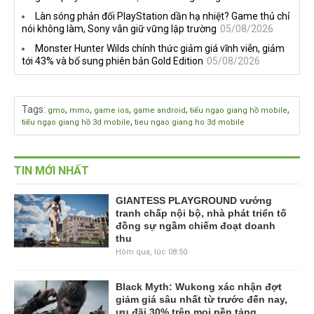
Làn sóng phản đối PlayStation dần hạ nhiệt? Game thủ chỉ
nói không làm, Sony vẫn giữ vững lập trường
05/08/2026
Monster Hunter Wilds chính thức giảm giá vĩnh viễn, giảm
tới 43% và bổ sung phiên bản Gold Edition
05/08/2026
Tags
:
,
,
,
,
,
gmo
mmo
game ios
game android
tiếu ngạo giang hồ mobile
,
tiếu ngạo giang hồ 3d mobile
tieu ngao giang ho 3d mobile
TIN MỚI NHẤT
GIANTESS PLAYGROUND vướng
tranh chấp nội bộ, nhà phát triển tố
đồng sự ngầm chiếm đoạt doanh
thu
Hôm qua, lúc 08:50
Black Myth: Wukong xác nhận đợt
giảm giá sâu nhất từ trước đến nay,
ưu đãi 30% trên mọi nền tảng