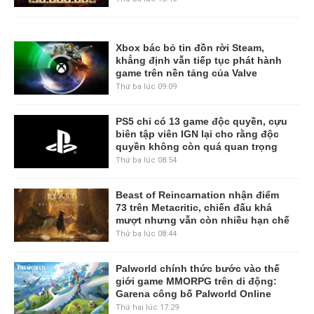
Xbox bác bỏ tin đồn rời Steam,
khẳng định vẫn tiếp tục phát hành
game trên nền tảng của Valve
Thứ ba lúc 09:09
PS5 chỉ có 13 game độc quyền, cựu
biên tập viên IGN lại cho rằng độc
quyền không còn quá quan trọng
Thứ ba lúc 08:54
Beast of Reincarnation nhận điểm
73 trên Metacritic, chiến đấu khá
mượt nhưng vẫn còn nhiều hạn chế
Thứ ba lúc 08:44
Palworld chính thức bước vào thế
giới game MMORPG trên di động:
Garena công bố Palworld Online
Thứ hai lúc 17:29