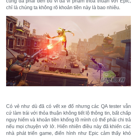
cũng đã phải đền bù vì đã vi phạm thỏa thuận với Epic,
chỉ là chúng ta không rõ khoản tiền này là bao nhiêu.​
Có vẻ như dù đã có vết xe đổ nhưng các QA tester vẫn
cứ làm trái với thỏa thuận không tiết lộ thông tin, bất chấp
nguy hiểm và khoản tiền khổng lồ mình có thể phải chi trả
nếu mọi chuyện vỡ lở. Hiển nhiên điều này đã khiến các
nhà phát triển game, điển hình như Epic cảm thấy khó