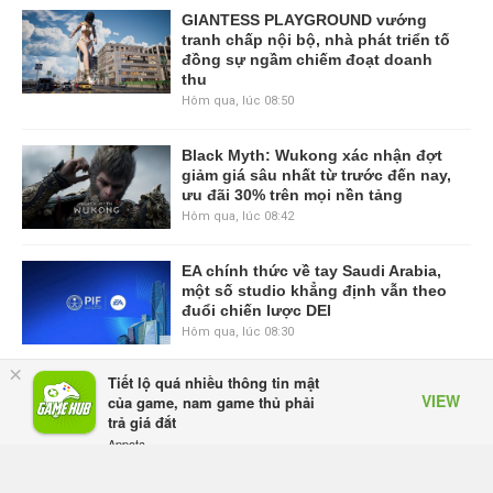
GIANTESS PLAYGROUND vướng
tranh chấp nội bộ, nhà phát triển tố
đồng sự ngầm chiếm đoạt doanh
thu
Hôm qua, lúc 08:50
Black Myth: Wukong xác nhận đợt
giảm giá sâu nhất từ trước đến nay,
ưu đãi 30% trên mọi nền tảng
Hôm qua, lúc 08:42
EA chính thức về tay Saudi Arabia,
một số studio khẳng định vẫn theo
đuổi chiến lược DEI
Hôm qua, lúc 08:30
×
Tiết lộ quá nhiều thông tin mật
Tam Quốc Chí - Vương Chiến:
VIEW
của game, nam game thủ phải
Chinh Phục Vương Quốc mở đăng
trả giá đắt
ký trước tại sáu thị trường Đông
Appota
Nam Á
FREE - In Google Play
Thứ tư lúc 18:49