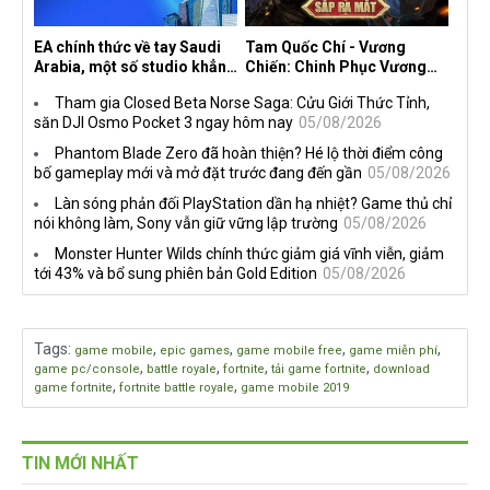
EA chính thức về tay Saudi
Tam Quốc Chí - Vương
Arabia, một số studio khẳng
Chiến: Chinh Phục Vương
định vẫn theo đuổi chiến
Quốc mở đăng ký trước tại
Tham gia Closed Beta Norse Saga: Cửu Giới Thức Tỉnh,
lược DEI
sáu thị trường Đông Nam Á
săn DJI Osmo Pocket 3 ngay hôm nay
05/08/2026
Phantom Blade Zero đã hoàn thiện? Hé lộ thời điểm công
bố gameplay mới và mở đặt trước đang đến gần
05/08/2026
Làn sóng phản đối PlayStation dần hạ nhiệt? Game thủ chỉ
nói không làm, Sony vẫn giữ vững lập trường
05/08/2026
Monster Hunter Wilds chính thức giảm giá vĩnh viễn, giảm
tới 43% và bổ sung phiên bản Gold Edition
05/08/2026
Tags
:
,
,
,
,
game mobile
epic games
game mobile free
game miễn phí
,
,
,
,
game pc/console
battle royale
fortnite
tải game fortnite
download
,
,
game fortnite
fortnite battle royale
game mobile 2019
TIN MỚI NHẤT