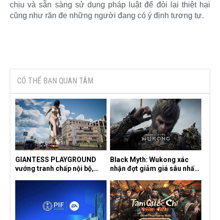
chịu và sẵn sàng sử dụng pháp luật để đòi lại thiệt hại
cũng như răn đe những người đang có ý định tương tự.​
CÓ THỂ BẠN QUAN TÂM
GIANTESS PLAYGROUND
Black Myth: Wukong xác
vướng tranh chấp nội bộ,
nhận đợt giảm giá sâu nhất
nhà phát triển tố đồng sự
từ trước đến nay, ưu đãi 30%
ngầm chiếm đoạt doanh thu
trên mọi nền tảng