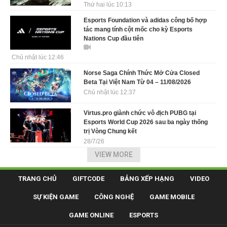
Thứ hai lúc 10:13
Esports Foundation và adidas công bố hợp
tác mang tính cột mốc cho kỳ Esports
Nations Cup đầu tiên
Chủ nhật lúc 12:46
Norse Saga Chính Thức Mở Cửa Closed
Beta Tại Việt Nam Từ 04 – 11/08/2026
Chủ nhật lúc 12:37
Virtus.pro giành chức vô địch PUBG tại
Esports World Cup 2026 sau ba ngày thống
trị Vòng Chung kết
28/7/26
VIEW MORE
TRANG CHỦ
GIFTCODE
BẢNG XẾP HẠNG
VIDEO
SỰ KIỆN GAME
CÔNG NGHỆ
GAME MOBILE
GAME ONLINE
ESPORTS