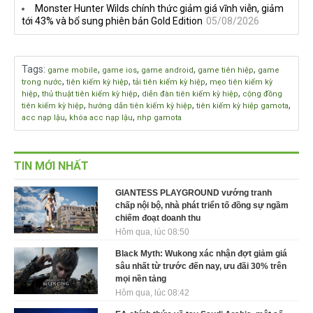
Monster Hunter Wilds chính thức giảm giá vĩnh viễn, giảm
tới 43% và bổ sung phiên bản Gold Edition
05/08/2026
Tags
:
,
,
,
,
game mobile
game ios
game android
game tiên hiệp
game
,
,
,
trong nước
tiên kiếm kỳ hiệp
tải tiên kiếm kỳ hiệp
mẹo tiên kiếm kỳ
,
,
,
hiệp
thủ thuật tiên kiếm kỳ hiệp
diễn đàn tiên kiếm kỳ hiệp
cộng đồng
,
,
,
tiên kiếm kỳ hiệp
hướng dẫn tiên kiếm kỳ hiệp
tiên kiếm kỳ hiệp gamota
,
,
acc nạp lậu
khóa acc nạp lậu
nhp gamota
TIN MỚI NHẤT
GIANTESS PLAYGROUND vướng tranh
chấp nội bộ, nhà phát triển tố đồng sự ngầm
chiếm đoạt doanh thu
Hôm qua, lúc 08:50
Black Myth: Wukong xác nhận đợt giảm giá
sâu nhất từ trước đến nay, ưu đãi 30% trên
mọi nền tảng
Hôm qua, lúc 08:42