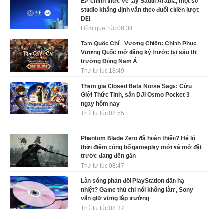
EA chính thức về tay Saudi Arabia, một số
studio khẳng định vẫn theo đuổi chiến lược
DEI
Hôm qua, lúc 08:30
Tam Quốc Chí - Vương Chiến: Chinh Phục
Vương Quốc mở đăng ký trước tại sáu thị
trường Đông Nam Á
Thứ tư lúc 18:49
Tham gia Closed Beta Norse Saga: Cửu
Giới Thức Tỉnh, săn DJI Osmo Pocket 3
ngay hôm nay
Thứ tư lúc 08:55
Phantom Blade Zero đã hoàn thiện? Hé lộ
thời điểm công bố gameplay mới và mở đặt
trước đang đến gần
Thứ tư lúc 08:47
Làn sóng phản đối PlayStation dần hạ
nhiệt? Game thủ chỉ nói không làm, Sony
vẫn giữ vững lập trường
Thứ tư lúc 08:37