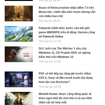
Thứ ba lúc 08:54
Beast of Reincarnation nhận điểm 73 trên
Metacritic, chiến đấu khá mượt nhưng vẫn
còn nhiều hạn chế
Thứ ba lúc 08:44
Palworld chính thức bước vào thế giới
game MMORPG trên di động: Garena công
bố Palworld Online
Thứ hai lúc 17:29
DLC mới của The Witcher 3 yêu cầu
Windows 11, CD Projekt RED sẽ ngừng
kiểm thử trên Windows 10
Thứ hai lúc 10:35
PS5 có thể tiếp tục tăng giá trước thềm
GTA 6, Sony và Microsoft muốn tận dụng
bom tấn của Rockstar?
Thứ hai lúc 10:28
Mistfall Hunter được cộng đồng quốc tế
khen ngợi nhờ lối chơi thú vị và tạo hình
nhân vật nữ hợp mắt