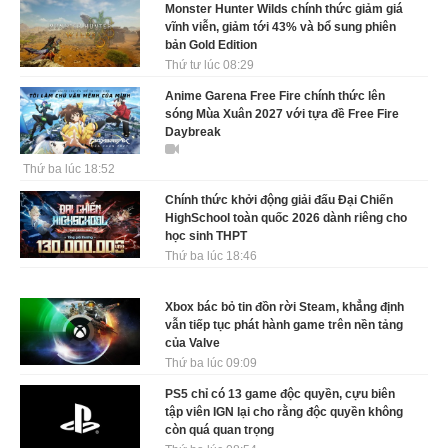
Monster Hunter Wilds chính thức giảm giá
vĩnh viễn, giảm tới 43% và bổ sung phiên
bản Gold Edition
Thứ tư lúc 08:29
Anime Garena Free Fire chính thức lên
sóng Mùa Xuân 2027 với tựa đề Free Fire
Daybreak
Thứ ba lúc 18:52
Chính thức khởi động giải đấu Đại Chiến
HighSchool toàn quốc 2026 dành riêng cho
học sinh THPT
Thứ ba lúc 18:46
Xbox bác bỏ tin đồn rời Steam, khẳng định
vẫn tiếp tục phát hành game trên nền tảng
của Valve
Thứ ba lúc 09:09
PS5 chỉ có 13 game độc quyền, cựu biên
tập viên IGN lại cho rằng độc quyền không
còn quá quan trọng