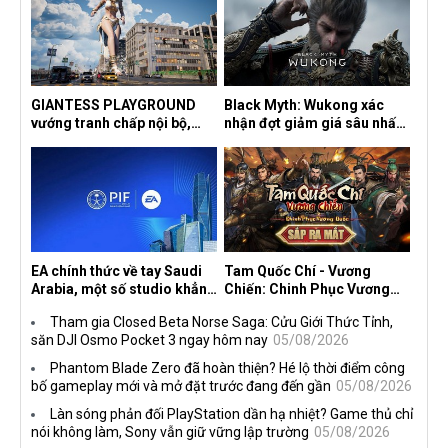
GIANTESS PLAYGROUND
Black Myth: Wukong xác
vướng tranh chấp nội bộ,
nhận đợt giảm giá sâu nhất
nhà phát triển tố đồng sự
từ trước đến nay, ưu đãi 30%
ngầm chiếm đoạt doanh thu
trên mọi nền tảng
EA chính thức về tay Saudi
Tam Quốc Chí - Vương
Arabia, một số studio khẳng
Chiến: Chinh Phục Vương
định vẫn theo đuổi chiến
Quốc mở đăng ký trước tại
Tham gia Closed Beta Norse Saga: Cửu Giới Thức Tỉnh,
lược DEI
sáu thị trường Đông Nam Á
săn DJI Osmo Pocket 3 ngay hôm nay
05/08/2026
Phantom Blade Zero đã hoàn thiện? Hé lộ thời điểm công
bố gameplay mới và mở đặt trước đang đến gần
05/08/2026
Làn sóng phản đối PlayStation dần hạ nhiệt? Game thủ chỉ
nói không làm, Sony vẫn giữ vững lập trường
05/08/2026