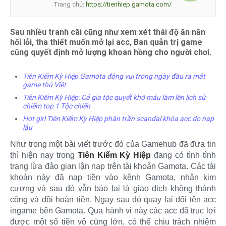
Trang chủ:
https://tienhiep.gamota.com/
Sau nhiều tranh cãi cũng như xem xét thái độ ăn năn
hối lỗi, tha thiết muốn mở lại acc, Ban quản trị game
cũng quyết định mở lượng khoan hồng cho người chơi.
Tiên Kiếm Kỳ Hiệp Gamota đông vui trong ngày đầu ra mắt
game thủ Việt
Tiên Kiếm Kỳ Hiệp: Cả gia tộc quyết khô máu làm lên lịch sử
chiếm top 1 Tộc chiến
Hot girl Tiên Kiếm Kỳ Hiệp phân trần scandal khóa acc do nạp
lậu
Như trong một bài viết trước đó của Gamehub đã đưa tin
thì hiện nay trong
Tiên Kiếm Kỳ Hiệp
đang có tình tình
trạng lừa đảo gian lận nạp trên tài khoản Gamota. Các tài
khoản này đã nạp tiền vào kênh Gamota, nhận kim
cương và sau đó vẫn báo lại là giao dịch không thành
công và đồi hoàn tiền. Ngay sau đó quay lại đổi tên acc
ingame bên Gamota. Qua hành vi này các acc đã trục lợi
được một số tiền vô cùng lớn, có thể chịu trách nhiệm