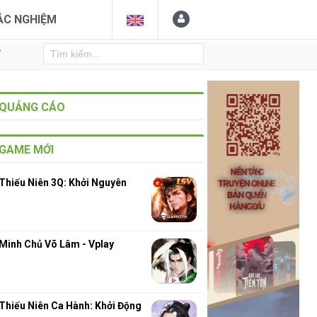
ẮC NGHIỆM
Y
QUẢNG CÁO
GAME MỚI
Thiếu Niên 3Q: Khởi Nguyên
Minh Chủ Võ Lâm - Vplay
Thiếu Niên Ca Hành: Khởi Động