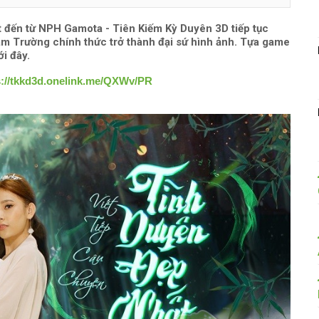
t đến từ NPH Gamota - Tiên Kiếm Kỳ Duyên 3D tiếp tục
am Trường chính thức trở thành đại sứ hình ảnh. Tựa game
i đây.
s://tkkd3d.onelink.me/QXWv/PR