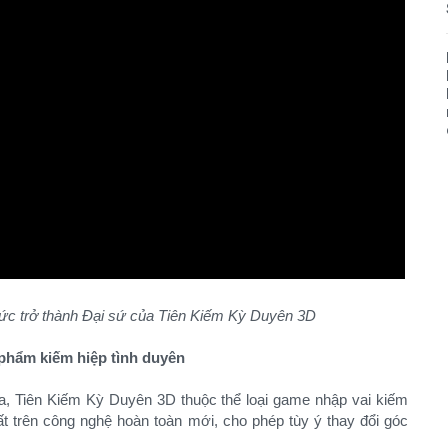
ức trở thành Đại sứ của Tiên Kiếm Kỳ Duyên 3D
 phẩm kiếm hiệp tình duyên
 Tiên Kiếm Kỳ Duyên 3D thuộc thể loại game nhập vai kiếm
ất trên công nghệ hoàn toàn mới, cho phép tùy ý thay đổi góc