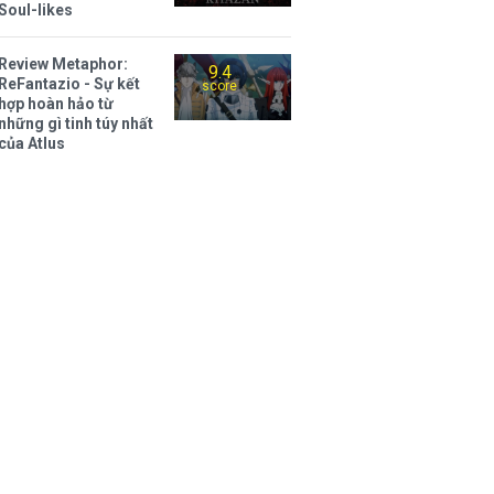
Soul-likes
Review Metaphor:
9.4
ReFantazio - Sự kết
score
hợp hoàn hảo từ
những gì tinh túy nhất
của Atlus