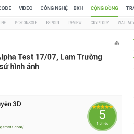
 CODE
VIDEO
CÔNG NGHỆ
BXH
CỘNG ĐỒNG
TR
INE
PC/CONSOLE
ESPORT
REVIEW
CRYPTORY
WALLAC
Alpha Test 17/07, Lam Trường
 sứ hình ảnh
uyên 3D
5
1 phiếu
m.gamota.com/