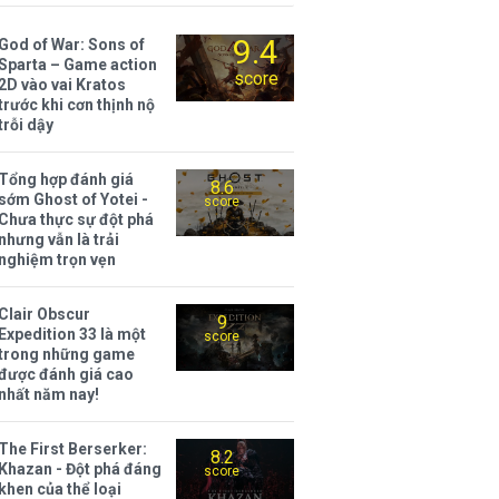
9.4
God of War: Sons of
Sparta – Game action
score
2D vào vai Kratos
trước khi cơn thịnh nộ
trỗi dậy
Tổng hợp đánh giá
8.6
sớm Ghost of Yotei -
score
Chưa thực sự đột phá
nhưng vẫn là trải
nghiệm trọn vẹn
Clair Obscur
9
Expedition 33 là một
score
trong những game
được đánh giá cao
nhất năm nay!
The First Berserker:
8.2
Khazan - Đột phá đáng
score
khen của thể loại