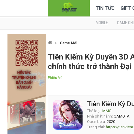
TIN TỨC
GIFT
MOBILE
GAME ONL
Game Mới
Tiên Kiếm Kỳ Duyên 3D 
chính thức trở thành Đại
Phiêu Vũ
Tiên Kiếm Kỳ D
Thể loại:
MMO
Nhà phát hành:
GAMOTA
Open beta:
2020
Trang chủ:
https://tienkie