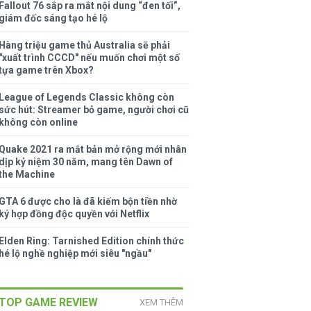
Fallout 76 sắp ra mắt nội dung “đen tối”,
giám đốc sáng tạo hé lộ
Hàng triệu game thủ Australia sẽ phải
"xuất trình CCCD" nếu muốn chơi một số
tựa game trên Xbox?
League of Legends Classic không còn
sức hút: Streamer bỏ game, người chơi cũ
không còn online
Quake 2021 ra mắt bản mở rộng mới nhân
dịp kỷ niệm 30 năm, mang tên Dawn of
the Machine
GTA 6 được cho là đã kiếm bộn tiền nhờ
ký hợp đồng độc quyền với Netflix
Elden Ring: Tarnished Edition chính thức
hé lộ nghề nghiệp mới siêu "ngầu"
TOP GAME REVIEW
XEM THÊM