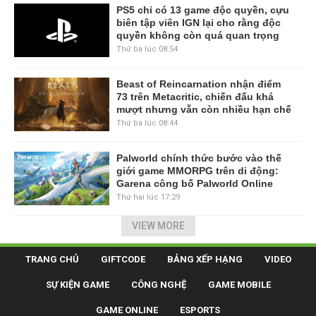
PS5 chỉ có 13 game độc quyền, cựu
biên tập viên IGN lại cho rằng độc
quyền không còn quá quan trọng
Thứ ba lúc 08:54
Beast of Reincarnation nhận điểm
73 trên Metacritic, chiến đấu khá
mượt nhưng vẫn còn nhiều hạn chế
Thứ ba lúc 08:44
Palworld chính thức bước vào thế
giới game MMORPG trên di động:
Garena công bố Palworld Online
Thứ hai lúc 17:29
VIEW MORE
TRANG CHỦ
GIFTCODE
BẢNG XẾP HẠNG
VIDEO
SỰ KIỆN GAME
CÔNG NGHỆ
GAME MOBILE
GAME ONLINE
ESPORTS