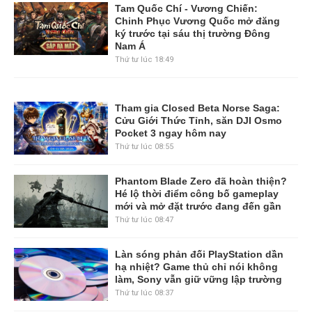
Tam Quốc Chí - Vương Chiến:
Chinh Phục Vương Quốc mở đăng
ký trước tại sáu thị trường Đông
Nam Á
Thứ tư lúc 18:49
Tham gia Closed Beta Norse Saga:
Cửu Giới Thức Tỉnh, săn DJI Osmo
Pocket 3 ngay hôm nay
Thứ tư lúc 08:55
Phantom Blade Zero đã hoàn thiện?
Hé lộ thời điểm công bố gameplay
mới và mở đặt trước đang đến gần
Thứ tư lúc 08:47
Làn sóng phản đối PlayStation dần
hạ nhiệt? Game thủ chỉ nói không
làm, Sony vẫn giữ vững lập trường
Thứ tư lúc 08:37