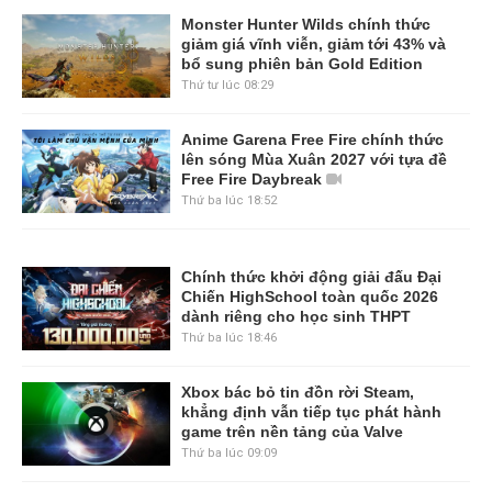
Monster Hunter Wilds chính thức
giảm giá vĩnh viễn, giảm tới 43% và
bổ sung phiên bản Gold Edition
Thứ tư lúc 08:29
Anime Garena Free Fire chính thức
lên sóng Mùa Xuân 2027 với tựa đề
Free Fire Daybreak
Thứ ba lúc 18:52
Chính thức khởi động giải đấu Đại
Chiến HighSchool toàn quốc 2026
dành riêng cho học sinh THPT
Thứ ba lúc 18:46
Xbox bác bỏ tin đồn rời Steam,
khẳng định vẫn tiếp tục phát hành
game trên nền tảng của Valve
Thứ ba lúc 09:09