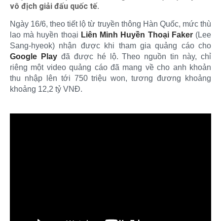
vô địch giải đấu quốc tế.
Ngày 16/6, theo tiết lộ từ truyền thông Hàn Quốc, mức thù
lao mà huyền thoại
Liên Minh Huyền Thoại
Faker
(Lee
Sang-hyeok) nhận được khi tham gia quảng cáo cho
Google Play
đã được hé lộ. Theo nguồn tin này, chỉ
riêng một video quảng cáo đã mang về cho anh khoản
thu nhập lên tới 750 triệu won, tương đương khoảng
khoảng 12,2 tỷ VNĐ.