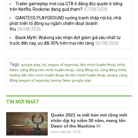
Trailer gameplay mới của GTA 6 đăng độc quyền 6 tiếng
trên Netflix, Rockstar đang quá tham?
07/08/2026
GIANTESS PLAYGROUND vướng tranh chấp nội bộ, nhà
phát triển tố đồng sự ngầm chiếm đoạt doanh
thu
06/08/2026
Black Myth: Wukong xác nhận đợt giảm giá sâu nhất từ
trước đến nay, ưu đãi 30% trên mọi nền tảng
06/08/2026
Tags
:
,
,
,
,
,
google play
lol
league of legends
liên minh huyền thoại
lmht
,
,
,
,
faker
cộng đồng liên minh huyền thoại
cộng đồng lol
cộng đồng lmht
,
,
,
hướng dẫn liên minh huyền thoại
tải liên minh huyền thoại
aespa
cộng
,
,
đồng league of legends
karina
faker google play
TIN MỚI NHẤT
Quake 2021 ra mắt bản mở rộng mới
nhân dịp kỷ niệm 30 năm, mang tên
Dawn of the Machine
Hôm nay lúc 10:21