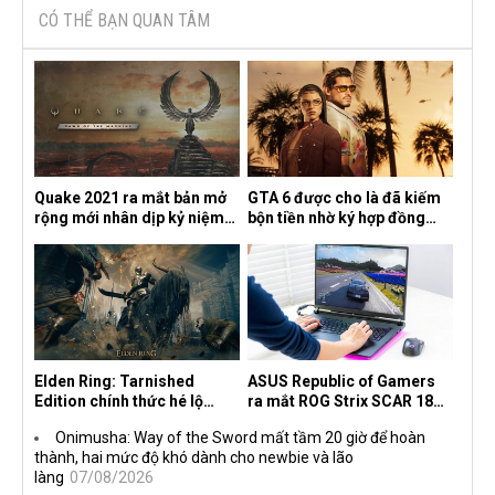
CÓ THỂ BẠN QUAN TÂM
Quake 2021 ra mắt bản mở
GTA 6 được cho là đã kiếm
rộng mới nhân dịp kỷ niệm
bộn tiền nhờ ký hợp đồng
30 năm, mang tên Dawn of
độc quyền với Netflix
the Machine
Elden Ring: Tarnished
ASUS Republic of Gamers
Edition chính thức hé lộ
ra mắt ROG Strix SCAR 18
nghề nghiệp mới siêu "ngầu"
2026 tại Việt Nam
Onimusha: Way of the Sword mất tầm 20 giờ để hoàn
thành, hai mức độ khó dành cho newbie và lão
làng
07/08/2026