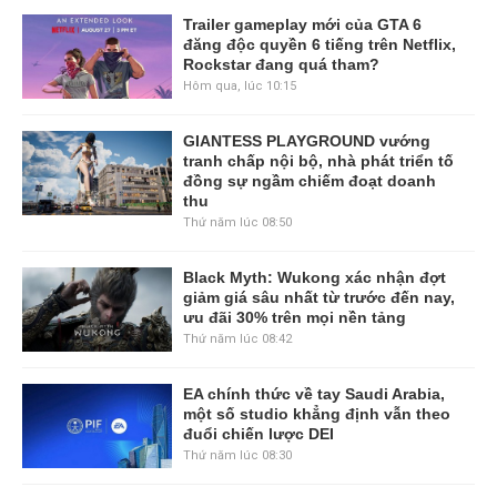
Trailer gameplay mới của GTA 6
đăng độc quyền 6 tiếng trên Netflix,
Rockstar đang quá tham?
Hôm qua, lúc 10:15
GIANTESS PLAYGROUND vướng
tranh chấp nội bộ, nhà phát triển tố
đồng sự ngầm chiếm đoạt doanh
thu
Thứ năm lúc 08:50
Black Myth: Wukong xác nhận đợt
giảm giá sâu nhất từ trước đến nay,
ưu đãi 30% trên mọi nền tảng
Thứ năm lúc 08:42
EA chính thức về tay Saudi Arabia,
một số studio khẳng định vẫn theo
đuổi chiến lược DEI
Thứ năm lúc 08:30