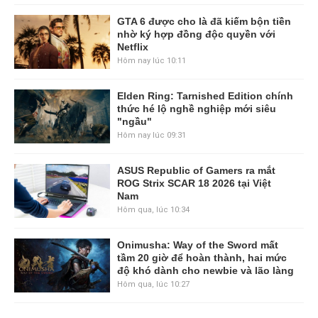
GTA 6 được cho là đã kiếm bộn tiền
nhờ ký hợp đồng độc quyền với
Netflix
Hôm nay lúc 10:11
Elden Ring: Tarnished Edition chính
thức hé lộ nghề nghiệp mới siêu
"ngầu"
Hôm nay lúc 09:31
ASUS Republic of Gamers ra mắt
ROG Strix SCAR 18 2026 tại Việt
Nam
Hôm qua, lúc 10:34
Onimusha: Way of the Sword mất
tầm 20 giờ để hoàn thành, hai mức
độ khó dành cho newbie và lão làng
Hôm qua, lúc 10:27