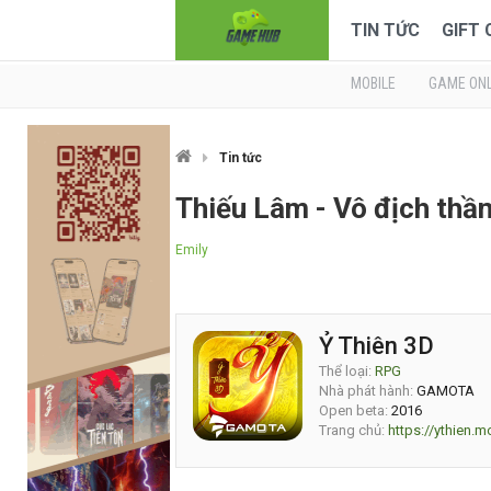
TIN TỨC
GIFT
MOBILE
GAME ONL
Tin tức
Thiếu Lâm - Vô địch thần
Emily
Ỷ Thiên 3D
Thể loại:
RPG
Nhà phát hành:
GAMOTA
Open beta:
2016
Trang chủ:
https://ythien.m