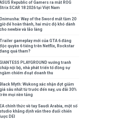
ASUS Republic of Gamers ra mắt ROG
Strix SCAR 18 2026 tại Việt Nam
Onimusha: Way of the Sword mất tầm 20
giờ để hoàn thành, hai mức độ khó dành
cho newbie và lão làng
Trailer gameplay mới của GTA 6 đăng
độc quyền 6 tiếng trên Netflix, Rockstar
đang quá tham?
GIANTESS PLAYGROUND vướng tranh
chấp nội bộ, nhà phát triển tố đồng sự
ngầm chiếm đoạt doanh thu
Black Myth: Wukong xác nhận đợt giảm
giá sâu nhất từ trước đến nay, ưu đãi 30%
trên mọi nền tảng
EA chính thức về tay Saudi Arabia, một số
studio khẳng định vẫn theo đuổi chiến
lược DEI