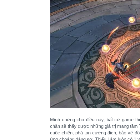
Minh chứng cho điều này, bất cứ game th
chắn sẽ thấy được những giá trị mang tầm
cuộc chiến, phá tan cường địch, bảo vệ đ
ứng choáng đáng sợ, Thiếu Lâm luôn có 1 vị t