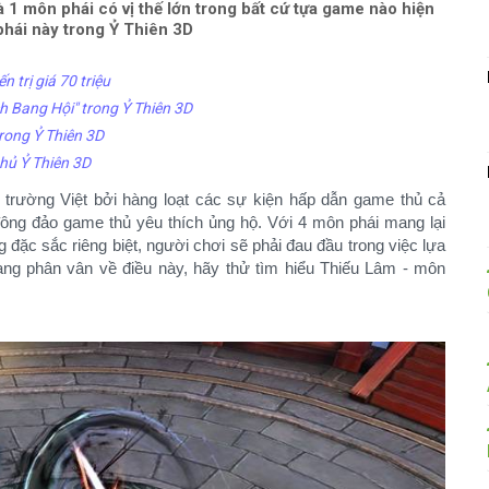
 1 môn phái có vị thế lớn trong bất cứ tựa game nào hiện
phái này trong Ỷ Thiên 3D
 trị giá 70 triệu
h Bang Hội" trong Ỷ Thiên 3D
trong Ỷ Thiên 3D
hủ Ỷ Thiên 3D
 trường Việt bởi hàng loạt các sự kiện hấp dẫn game thủ cả
ông đảo game thủ yêu thích ủng hộ. Với 4 môn phái mang lại
đặc sắc riêng biệt, người chơi sẽ phải đau đầu trong việc lựa
ng phân vân về điều này, hãy thử tìm hiểu Thiếu Lâm - môn