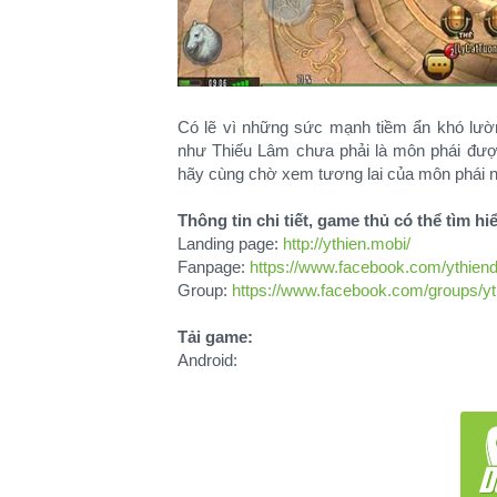
Có lẽ vì những sức mạnh tiềm ẩn khó lườ
như Thiếu Lâm chưa phải là môn phái được
hãy cùng chờ xem tương lai của môn phái này
Thông tin chi tiết, game thủ có thể tìm hiể
Landing page:
http://ythien.mobi/
Fanpage:
https://www.facebook.com/ythien
Group:
https://www.facebook.com/groups/yt
Tải game:
Android: