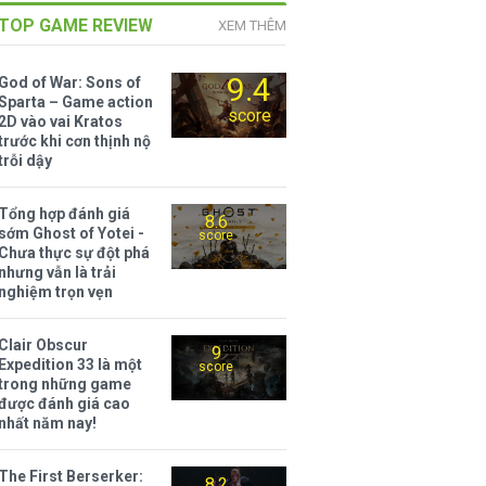
TOP GAME REVIEW
XEM THÊM
9.4
God of War: Sons of
Sparta – Game action
score
2D vào vai Kratos
trước khi cơn thịnh nộ
trỗi dậy
Tổng hợp đánh giá
8.6
sớm Ghost of Yotei -
score
Chưa thực sự đột phá
nhưng vẫn là trải
nghiệm trọn vẹn
Clair Obscur
9
Expedition 33 là một
score
trong những game
được đánh giá cao
nhất năm nay!
The First Berserker:
8.2