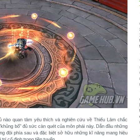
ủ nào quan tâm yêu thích và nghiên cứu về Thiếu Lâm chắc
 "khủng bố" đủ sức càn quét của môn phái này. Dẫn đầu những
ồng đội phía sau và đặc biệt sở hữu những kĩ năng mang hiệu
rí cố định trong tiền tuyến.