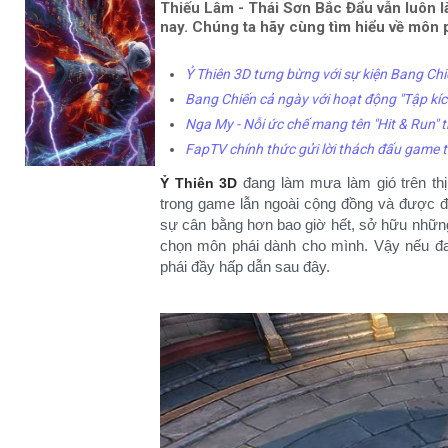
Thiếu Lâm - Thái Sơn Bắc Đẩu vẫn luôn là
nay. Chúng ta hãy cùng tìm hiểu về môn 
Ỷ Thiên 3D tưng bừng với sự kiện Bang Chiến
Bang Chiến cả ngày với hoạt động "Tập kíc
Nga My - Nỗi ức chế mang tên "Hit & Run" 
FapTV chính thức gửi lời thách đấu game t
đang làm mưa làm gió trên thị
Ỷ Thiên 3D
trong game lẫn ngoài cộng đồng và được đ
sự cân bằng hơn bao giờ hết, sở hữu những 
chọn môn phái dành cho mình. Vậy nếu đa
phái đầy hấp dẫn sau đây.