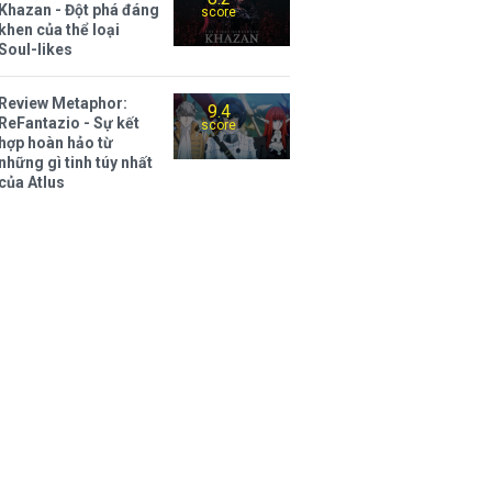
Khazan - Đột phá đáng
score
khen của thể loại
Soul-likes
Review Metaphor:
9.4
ReFantazio - Sự kết
score
hợp hoàn hảo từ
những gì tinh túy nhất
của Atlus