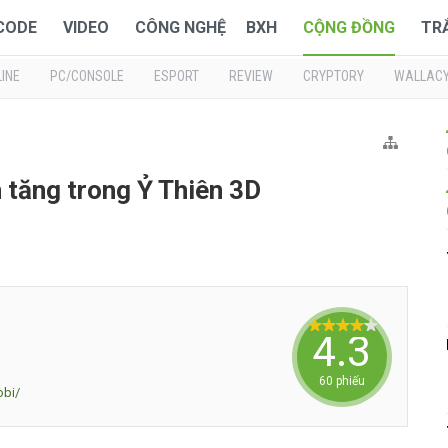
 CODE
VIDEO
CÔNG NGHỆ
BXH
CỘNG ĐỒNG
TR
INE
PC/CONSOLE
ESPORT
REVIEW
CRYPTORY
WALLAC
 tăng trong Ỷ Thiên 3D
4.3333
60 phiếu
obi/