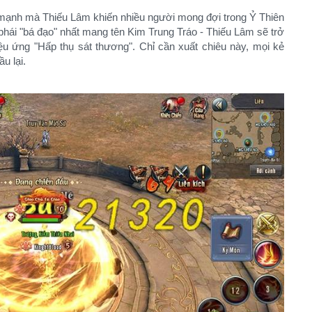
 mạnh mà Thiếu Lâm khiến nhiều người mong đợi trong Ỷ Thiên
phái "bá đạo" nhất mang tên Kim Trung Tráo - Thiếu Lâm sẽ trở
iệu ứng "Hấp thụ sát thương". Chỉ cần xuất chiêu này, mọi kẻ
u lại.