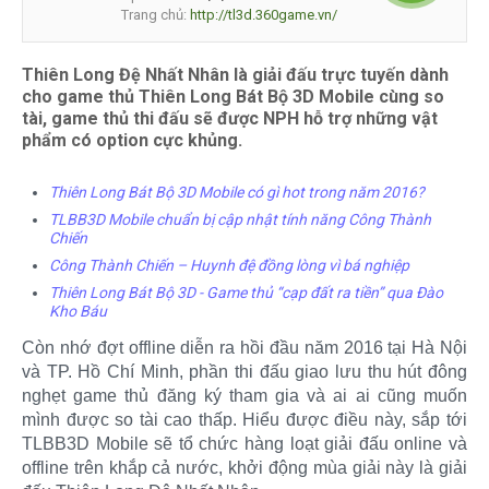
Trang chủ:
http://tl3d.360game.vn/
Thiên Long Đệ Nhất Nhân là giải đấu trực tuyến dành
cho game thủ Thiên Long Bát Bộ 3D Mobile cùng so
tài, game thủ thi đấu sẽ được NPH hỗ trợ những vật
phẩm có option cực khủng.
Thiên Long Bát Bộ 3D Mobile có gì hot trong năm 2016?
TLBB3D Mobile chuẩn bị cập nhật tính năng Công Thành
Chiến
Công Thành Chiến – Huynh đệ đồng lòng vì bá nghiệp
Thiên Long Bát Bộ 3D - Game thủ “cạp đất ra tiền” qua Đào
Kho Báu
Còn nhớ đợt offline diễn ra hồi đầu năm 2016 tại Hà Nội
và TP. Hồ Chí Minh, phần thi đấu giao lưu thu hút đông
nghẹt game thủ đăng ký tham gia và ai ai cũng muốn
mình được so tài cao thấp. Hiểu được điều này, sắp tới
TLBB3D Mobile sẽ tổ chức hàng loạt giải đấu online và
offline trên khắp cả nước, khởi động mùa giải này là giải