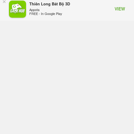
×
Thiên Long Bát Bộ 3D
tranh chấp nội bộ, nhà phát triển tố
VIEW
Appota
đồng sự ngầm chiếm đoạt doanh
FREE - In Google Play
thu
Hôm qua, lúc 08:50
Black Myth: Wukong xác nhận đợt
giảm giá sâu nhất từ trước đến nay,
ưu đãi 30% trên mọi nền tảng
Hôm qua, lúc 08:42
EA chính thức về tay Saudi Arabia,
một số studio khẳng định vẫn theo
đuổi chiến lược DEI
Hôm qua, lúc 08:30
Tam Quốc Chí - Vương Chiến:
Chinh Phục Vương Quốc mở đăng
ký trước tại sáu thị trường Đông
Nam Á
Thứ tư lúc 18:49