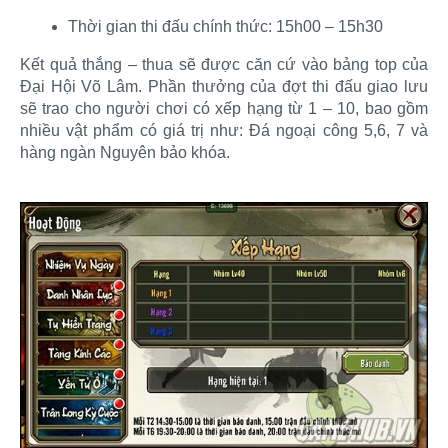
Thời gian thi đấu chính thức: 15h00 – 15h30​
Kết quả thắng – thua sẽ được căn cứ vào bảng top của
Đại Hội Võ Lâm. Phần thưởng của đợt thi đấu giao lưu
sẽ trao cho người chơi có xếp hạng từ 1 – 10, bao gồm
nhiều vật phẩm có giá trị như: Đá ngoại công 5,6, 7 và
hàng ngàn Nguyên bảo khóa.