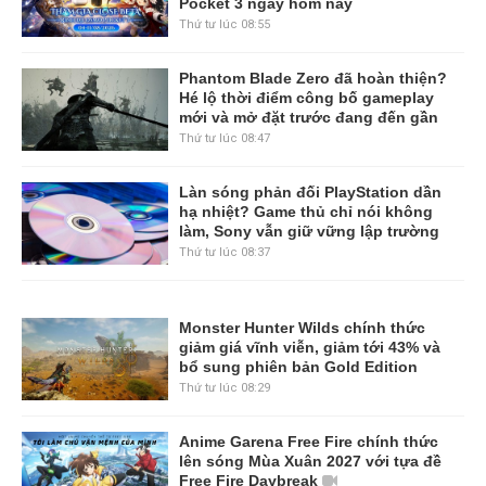
Pocket 3 ngay hôm nay
Thứ tư lúc 08:55
Phantom Blade Zero đã hoàn thiện?
Hé lộ thời điểm công bố gameplay
mới và mở đặt trước đang đến gần
Thứ tư lúc 08:47
Làn sóng phản đối PlayStation dần
hạ nhiệt? Game thủ chỉ nói không
làm, Sony vẫn giữ vững lập trường
Thứ tư lúc 08:37
Monster Hunter Wilds chính thức
giảm giá vĩnh viễn, giảm tới 43% và
bổ sung phiên bản Gold Edition
Thứ tư lúc 08:29
Anime Garena Free Fire chính thức
lên sóng Mùa Xuân 2027 với tựa đề
Free Fire Daybreak