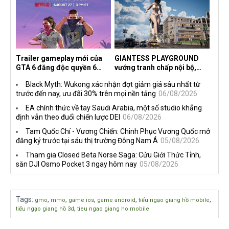
dành cho newbie và lão làng
Trailer gameplay mới của
GIANTESS PLAYGROUND
GTA 6 đăng độc quyền 6
vướng tranh chấp nội bộ,
tiếng trên Netflix, Rockstar
nhà phát triển tố đồng sự
Black Myth: Wukong xác nhận đợt giảm giá sâu nhất từ
đang quá tham?
ngầm chiếm đoạt doanh thu
trước đến nay, ưu đãi 30% trên mọi nền tảng
06/08/2026
EA chính thức về tay Saudi Arabia, một số studio khẳng
định vẫn theo đuổi chiến lược DEI
06/08/2026
Tam Quốc Chí - Vương Chiến: Chinh Phục Vương Quốc mở
đăng ký trước tại sáu thị trường Đông Nam Á
05/08/2026
Tham gia Closed Beta Norse Saga: Cửu Giới Thức Tỉnh,
săn DJI Osmo Pocket 3 ngay hôm nay
05/08/2026
Tags
:
,
,
,
,
,
gmo
mmo
game ios
game android
tiếu ngạo giang hồ mobile
,
tiếu ngạo giang hồ 3d
tieu ngao giang ho mobile