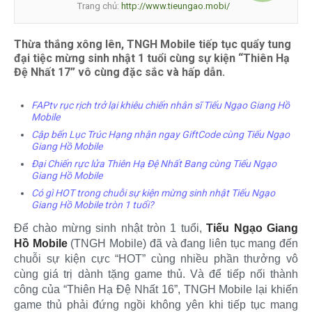
Trang chủ:
http://www.tieungao.mobi/
Thừa thắng xông lên, TNGH Mobile tiếp tục quẩy tung
đại tiệc mừng sinh nhật 1 tuổi cùng sự kiện “Thiên Hạ
Đệ Nhất 17” vô cùng đặc sắc và hấp dẫn.
FAPtv rục rịch trở lại khiêu chiến nhân sĩ Tiếu Ngạo Giang Hồ
Mobile
Cập bến Lục Trúc Hạng nhận ngay GiftCode cùng Tiếu Ngạo
Giang Hồ Mobile
Đại Chiến rực lửa Thiên Hạ Đệ Nhất Bang cùng Tiếu Ngạo
Giang Hồ Mobile
Có gì HOT trong chuỗi sự kiện mừng sinh nhật Tiếu Ngạo
Giang Hồ Mobile tròn 1 tuổi?
Để chào mừng sinh nhật tròn 1 tuổi,
Tiếu Ngạo Giang
Hồ Mobile
(TNGH Mobile) đã và đang liên tục mang đến
chuỗi sự kiện cực “HOT” cùng nhiều phần thưởng vô
cùng giá trị dành tặng game thủ. Và để tiếp nối thành
công của “Thiên Hạ Đệ Nhất 16”, TNGH Mobile lại khiến
game thủ phải đứng ngồi không yên khi tiếp tục mang