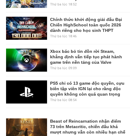
Thứ ba lúc 18:52
Chính thức khởi động giải đấu Đại
Chiến HighSchool toàn quốc 2026
dành riêng cho học sinh THPT
Thứ ba lúc 18:46
Xbox bác bỏ tin đồn rời Steam,
khẳng định vẫn tiếp tục phát hành
game trên nền tảng của Valve
Thứ ba lúc 09:09
PS5 chỉ có 13 game độc quyền, cựu
biên tập viên IGN lại cho rằng độc
quyền không còn quá quan trọng
Thứ ba lúc 08:54
Beast of Reincarnation nhận điểm
73 trên Metacritic, chiến đấu khá
mượt nhưng vẫn còn nhiều hạn chế