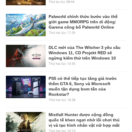
Thứ ba lúc 08:44
Palworld chính thức bước vào thế
giới game MMORPG trên di động:
Garena công bố Palworld Online
Thứ hai lúc 17:29
DLC mới của The Witcher 3 yêu cầu
Windows 11, CD Projekt RED sẽ
ngừng kiểm thử trên Windows 10
Thứ hai lúc 10:35
PS5 có thể tiếp tục tăng giá trước
thềm GTA 6, Sony và Microsoft
muốn tận dụng bom tấn của
Rockstar?
Thứ hai lúc 10:28
Mistfall Hunter được cộng đồng
quốc tế khen ngợi nhờ lối chơi thú
vị và tạo hình nhân vật nữ hợp mắt
Thứ hai lúc 10:13