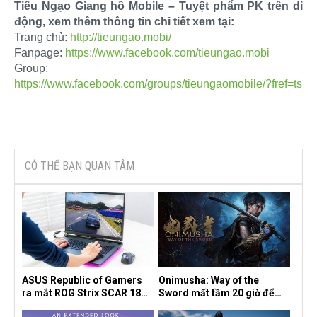
Tiếu Ngạo Giang hồ Mobile – Tuyệt phẩm PK trên di
động, xem thêm thông tin chi tiết xem tại:
Trang chủ:
http://tieungao.mobi/
Fanpage:
https://www.facebook.com/tieungao.mobi
Group:
https://www.facebook.com/groups/tieungaomobile/?fref=ts
CÓ THỂ BẠN QUAN TÂM
ASUS Republic of Gamers
Onimusha: Way of the
ra mắt ROG Strix SCAR 18
Sword mất tầm 20 giờ để
2026 tại Việt Nam
hoàn thành, hai mức độ khó