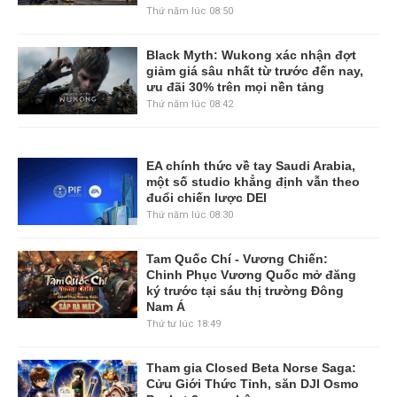
Thứ năm lúc 08:50
Black Myth: Wukong xác nhận đợt
giảm giá sâu nhất từ trước đến nay,
ưu đãi 30% trên mọi nền tảng
Thứ năm lúc 08:42
EA chính thức về tay Saudi Arabia,
một số studio khẳng định vẫn theo
đuổi chiến lược DEI
Thứ năm lúc 08:30
Tam Quốc Chí - Vương Chiến:
Chinh Phục Vương Quốc mở đăng
ký trước tại sáu thị trường Đông
Nam Á
Thứ tư lúc 18:49
Tham gia Closed Beta Norse Saga:
Cửu Giới Thức Tỉnh, săn DJI Osmo